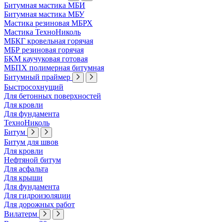
Битумная мастика МБИ
Битумная мастика МБУ
Мастика резиновая МБРХ
Мастика ТехноНиколь
МБКГ кровельная горячая
МБР резиновая горячая
БКМ каучуковая готовая
МБПХ полимерная битумная
Битумный праймер
Быстросохнущий
Для бетонных поверхностей
Для кровли
Для фундамента
ТехноНиколь
Битум
Битум для швов
Для кровли
Нефтяной битум
Для асфальта
Для крыши
Для фундамента
Для гидроизоляции
Для дорожных работ
Вилатерм