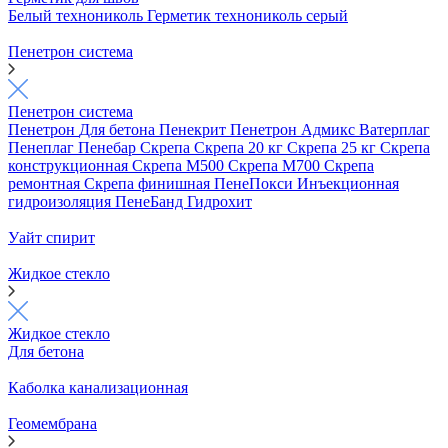
Белый технониколь
Герметик технониколь серый
Пенетрон система
Пенетрон система
Пенетрон
Для бетона
Пенекрит
Пенетрон Адмикс
Ватерплаг
Пенеплаг
Пенебар
Скрепа
Скрепа 20 кг
Скрепа 25 кг
Скрепа
конструкционная
Скрепа М500
Скрепа М700
Скрепа
ремонтная
Скрепа финишная
ПенеПокси
Инъекционная
гидроизоляция
ПенеБанд
Гидрохит
Уайт спирит
Жидкое стекло
Жидкое стекло
Для бетона
Каболка канализационная
Геомембрана