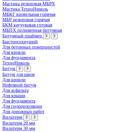
Мастика резиновая МБРХ
Мастика ТехноНиколь
МБКГ кровельная горячая
МБР резиновая горячая
БКМ каучуковая готовая
МБПХ полимерная битумная
Битумный праймер
Быстросохнущий
Для бетонных поверхностей
Для кровли
Для фундамента
ТехноНиколь
Битум
Битум для швов
Для кровли
Нефтяной битум
Для асфальта
Для крыши
Для фундамента
Для гидроизоляции
Для дорожных работ
Вилатерм
Вилатерм 20 мм
Вилатерм 30 мм