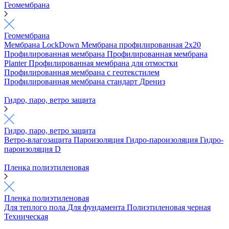
Геомембрана
Геомембрана
Мембрана LockDown
Мембрана профилированная 2х20
Профилированная мембрана
Профилированная мембрана
Planter
Профилированная мембрана для отмостки
Профилированная мембрана с геотекстилем
Профилированная мембрана стандарт
Дрениз
Гидро, паро, ветро защита
Гидро, паро, ветро защита
Ветро-влагозащита
Пароизоляция
Гидро-пароизоляция
Гидро-
пароизоляция D
Пленка полиэтиленовая
Пленка полиэтиленовая
Для теплого пола
Для фундамента
Полиэтиленовая черная
Техническая