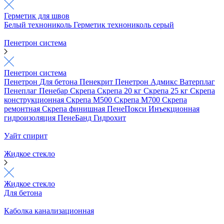
Герметик для швов
Белый технониколь
Герметик технониколь серый
Пенетрон система
Пенетрон система
Пенетрон
Для бетона
Пенекрит
Пенетрон Адмикс
Ватерплаг
Пенеплаг
Пенебар
Скрепа
Скрепа 20 кг
Скрепа 25 кг
Скрепа
конструкционная
Скрепа М500
Скрепа М700
Скрепа
ремонтная
Скрепа финишная
ПенеПокси
Инъекционная
гидроизоляция
ПенеБанд
Гидрохит
Уайт спирит
Жидкое стекло
Жидкое стекло
Для бетона
Каболка канализационная