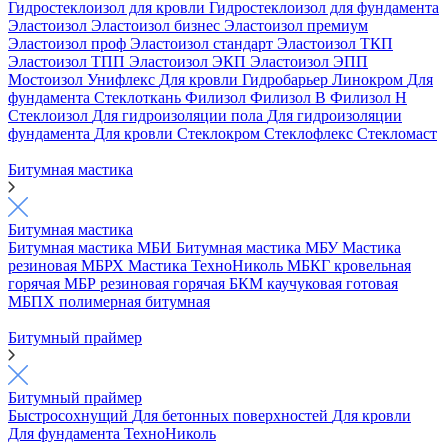
Гидростеклоизол для кровли
Гидростеклоизол для фундамента
Эластоизол
Эластоизол бизнес
Эластоизол премиум
Эластоизол проф
Эластоизол стандарт
Эластоизол ТКП
Эластоизол ТПП
Эластоизол ЭКП
Эластоизол ЭПП
Мостоизол
Унифлекс
Для кровли
Гидробарьер
Линокром
Для
фундамента
Стеклоткань
Филизол
Филизол В
Филизол Н
Стеклоизол
Для гидроизоляции пола
Для гидроизоляции
фундамента
Для кровли
Стеклокром
Стеклофлекс
Стекломаст
Битумная мастика
Битумная мастика
Битумная мастика МБИ
Битумная мастика МБУ
Мастика
резиновая МБРХ
Мастика ТехноНиколь
МБКГ кровельная
горячая
МБР резиновая горячая
БКМ каучуковая готовая
МБПХ полимерная битумная
Битумный праймер
Битумный праймер
Быстросохнущий
Для бетонных поверхностей
Для кровли
Для фундамента
ТехноНиколь