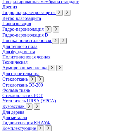
Профилированная мембрана стандарт
Дрениз
Гидро, паро, ветро защита
Ветро-влагозащита
Пароизоляция
Гидро-пароизоляция
Гидро-пароизоляция D
Пленка полиэтиленовая
Для теплого пола
Для фундамента
Полиэтиленовая черная
Техническая
Армированная пленка
Для строительства
Стеклоткань
Стеклоткань ЭЗ-200
Фольма ткань
Стеклопластик РСТ
Утеплитель URSA (УРСА)
Кузбасслак
Для дерева
Для металла
Гидроизоляция КНАУФ
Комплектующие