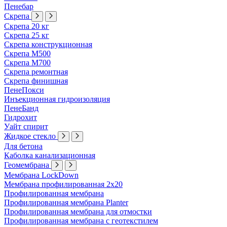
Пенебар
Скрепа
Скрепа 20 кг
Скрепа 25 кг
Скрепа конструкционная
Скрепа М500
Скрепа М700
Скрепа ремонтная
Скрепа финишная
ПенеПокси
Инъекционная гидроизоляция
ПенеБанд
Гидрохит
Уайт спирит
Жидкое стекло
Для бетона
Каболка канализационная
Геомембрана
Мембрана LockDown
Мембрана профилированная 2х20
Профилированная мембрана
Профилированная мембрана Planter
Профилированная мембрана для отмостки
Профилированная мембрана с геотекстилем