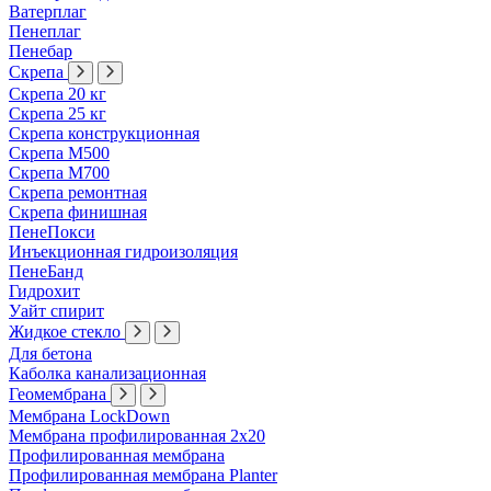
Ватерплаг
Пенеплаг
Пенебар
Скрепа
Скрепа 20 кг
Скрепа 25 кг
Скрепа конструкционная
Скрепа М500
Скрепа М700
Скрепа ремонтная
Скрепа финишная
ПенеПокси
Инъекционная гидроизоляция
ПенеБанд
Гидрохит
Уайт спирит
Жидкое стекло
Для бетона
Каболка канализационная
Геомембрана
Мембрана LockDown
Мембрана профилированная 2х20
Профилированная мембрана
Профилированная мембрана Planter