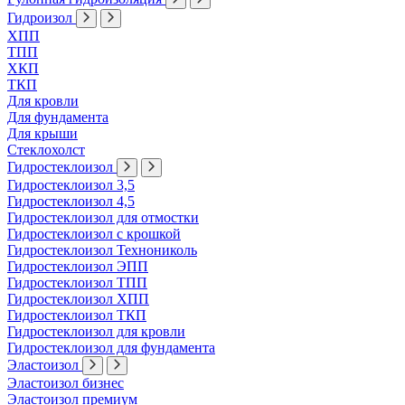
Гидроизол
ХПП
ТПП
ХКП
ТКП
Для кровли
Для фундамента
Для крыши
Стеклохолст
Гидростеклоизол
Гидростеклоизол 3,5
Гидростеклоизол 4,5
Гидростеклоизол для отмостки
Гидростеклоизол с крошкой
Гидростеклоизол Технониколь
Гидростеклоизол ЭПП
Гидростеклоизол ТПП
Гидростеклоизол ХПП
Гидростеклоизол ТКП
Гидростеклоизол для кровли
Гидростеклоизол для фундамента
Эластоизол
Эластоизол бизнес
Эластоизол премиум