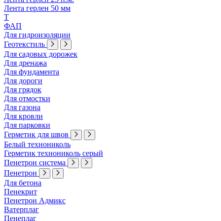
Лента герлен 50 мм
Т
ФАП
Для гидроизоляции
Геотекстиль
Для садовых дорожек
Для дренажа
Для фундамента
Для дороги
Для грядок
Для отмостки
Для газона
Для кровли
Для парковки
Герметик для швов
Белый технониколь
Герметик технониколь серый
Пенетрон система
Пенетрон
Для бетона
Пенекрит
Пенетрон Адмикс
Ватерплаг
Пенеплаг