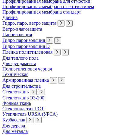
Профилированная мембрана для отмостки
Профилированная мембрана с геотекстилем
Профилированная мембрана стандарт
Дрениз
Гидро, паро, ветро защита
Ветро-влагозащита
Пароизоляция
Гидро-пароизоляция
Гидро-пароизоляция D
Пленка полиэтиленовая
Для теплого пола
Для фундамента
Полиэтиленовая черная
Техническая
Армированная пленка
Для строительства
Стеклоткань
Стеклоткань ЭЗ-200
Фольма ткань
Стеклопластик РСТ
Утеплитель URSA (УРСА)
Кузбасслак
Для дерева
Для металла