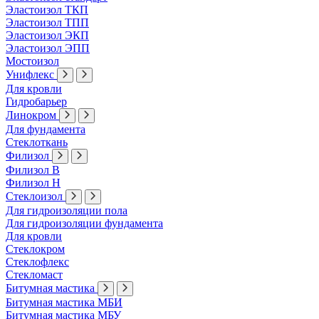
Эластоизол ТКП
Эластоизол ТПП
Эластоизол ЭКП
Эластоизол ЭПП
Мостоизол
Унифлекс
Для кровли
Гидробарьер
Линокром
Для фундамента
Стеклоткань
Филизол
Филизол В
Филизол Н
Стеклоизол
Для гидроизоляции пола
Для гидроизоляции фундамента
Для кровли
Стеклокром
Стеклофлекс
Стекломаст
Битумная мастика
Битумная мастика МБИ
Битумная мастика МБУ