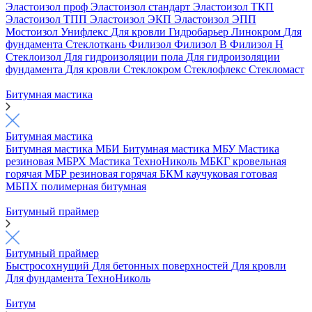
Эластоизол проф
Эластоизол стандарт
Эластоизол ТКП
Эластоизол ТПП
Эластоизол ЭКП
Эластоизол ЭПП
Мостоизол
Унифлекс
Для кровли
Гидробарьер
Линокром
Для
фундамента
Стеклоткань
Филизол
Филизол В
Филизол Н
Стеклоизол
Для гидроизоляции пола
Для гидроизоляции
фундамента
Для кровли
Стеклокром
Стеклофлекс
Стекломаст
Битумная мастика
Битумная мастика
Битумная мастика МБИ
Битумная мастика МБУ
Мастика
резиновая МБРХ
Мастика ТехноНиколь
МБКГ кровельная
горячая
МБР резиновая горячая
БКМ каучуковая готовая
МБПХ полимерная битумная
Битумный праймер
Битумный праймер
Быстросохнущий
Для бетонных поверхностей
Для кровли
Для фундамента
ТехноНиколь
Битум