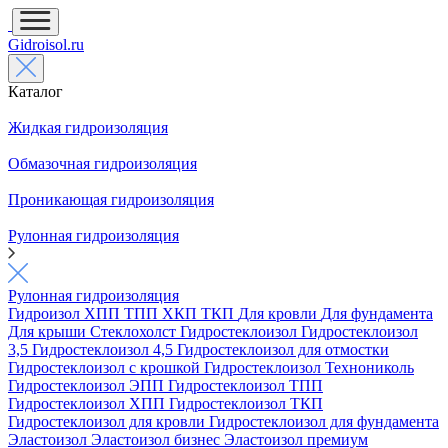
Gidroisol.ru
Каталог
Жидкая гидроизоляция
Обмазочная гидроизоляция
Проникающая гидроизоляция
Рулонная гидроизоляция
Рулонная гидроизоляция
Гидроизол
ХПП
ТПП
ХКП
ТКП
Для кровли
Для фундамента
Для крыши
Стеклохолст
Гидростеклоизол
Гидростеклоизол
3,5
Гидростеклоизол 4,5
Гидростеклоизол для отмостки
Гидростеклоизол с крошкой
Гидростеклоизол Технониколь
Гидростеклоизол ЭПП
Гидростеклоизол ТПП
Гидростеклоизол ХПП
Гидростеклоизол ТКП
Гидростеклоизол для кровли
Гидростеклоизол для фундамента
Эластоизол
Эластоизол бизнес
Эластоизол премиум