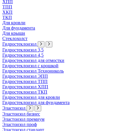
ХПП
ТПП
ХКП
ТКП
Для кровли
Для фундамента
Для крыши
Стеклохолст
Гидростеклоизол
Гидростеклоизол 3,5
Гидростеклоизол 4,5
Гидростеклоизол для отмостки
Гидростеклоизол с крошкой
Гидростеклоизол Технониколь
Гидростеклоизол ЭПП
Гидростеклоизол ТПП
Гидростеклоизол ХПП
Гидростеклоизол ТКП
Гидростеклоизол для кровли
Гидростеклоизол для фундамента
Эластоизол
Эластоизол бизнес
Эластоизол премиум
Эластоизол проф
Эластоизол стандарт