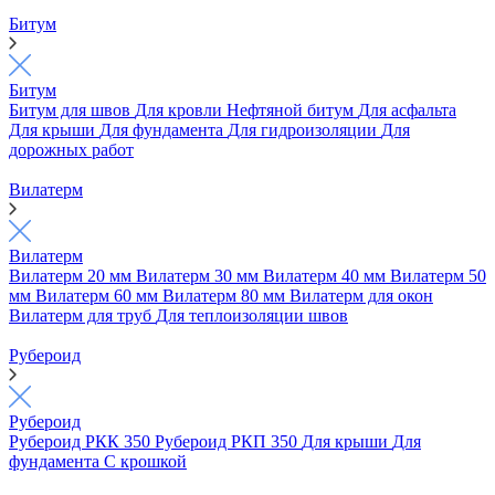
Битум
Битум
Битум для швов
Для кровли
Нефтяной битум
Для асфальта
Для крыши
Для фундамента
Для гидроизоляции
Для
дорожных работ
Вилатерм
Вилатерм
Вилатерм 20 мм
Вилатерм 30 мм
Вилатерм 40 мм
Вилатерм 50
мм
Вилатерм 60 мм
Вилатерм 80 мм
Вилатерм для окон
Вилатерм для труб
Для теплоизоляции швов
Рубероид
Рубероид
Рубероид РКК 350
Рубероид РКП 350
Для крыши
Для
фундамента
С крошкой