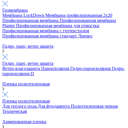
Геомембрана
Мембрана LockDown
Мембрана профилированная 2х20
Профилированная мембрана
Профилированная мембрана
Planter
Профилированная мембрана для отмостки
Профилированная мембрана с геотекстилем
Профилированная мембрана стандарт
Дрениз
Гидро, паро, ветро защита
Гидро, паро, ветро защита
Ветро-влагозащита
Пароизоляция
Гидро-пароизоляция
Гидро-
пароизоляция D
Пленка полиэтиленовая
Пленка полиэтиленовая
Для теплого пола
Для фундамента
Полиэтиленовая черная
Техническая
Армированная пленка