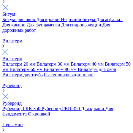
Битум
Битум для швов
Для кровли
Нефтяной битум
Для асфальта
Для крыши
Для фундамента
Для гидроизоляции
Для
дорожных работ
Вилатерм
Вилатерм
Вилатерм 20 мм
Вилатерм 30 мм
Вилатерм 40 мм
Вилатерм 50
мм
Вилатерм 60 мм
Вилатерм 80 мм
Вилатерм для окон
Вилатерм для труб
Для теплоизоляции швов
Рубероид
Рубероид
Рубероид РКК 350
Рубероид РКП 350
Для крыши
Для
фундамента
С крошкой
Пергамин