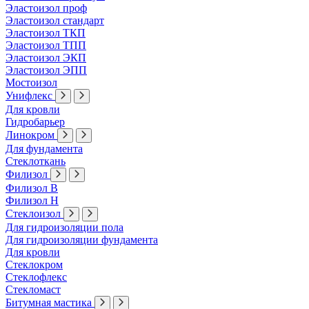
Эластоизол проф
Эластоизол стандарт
Эластоизол ТКП
Эластоизол ТПП
Эластоизол ЭКП
Эластоизол ЭПП
Мостоизол
Унифлекс
Для кровли
Гидробарьер
Линокром
Для фундамента
Стеклоткань
Филизол
Филизол В
Филизол Н
Стеклоизол
Для гидроизоляции пола
Для гидроизоляции фундамента
Для кровли
Стеклокром
Стеклофлекс
Стекломаст
Битумная мастика