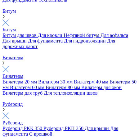
Битум
Битум
Битум для швов
Для кровли
Нефтяной битум
Для асфальта
Для крыши
Для фундамента
Для гидроизоляции
Для
дорожных работ
Вилатерм
Вилатерм
Вилатерм 20 мм
Вилатерм 30 мм
Вилатерм 40 мм
Вилатерм 50
мм
Вилатерм 60 мм
Вилатерм 80 мм
Вилатерм для окон
Вилатерм для труб
Для теплоизоляции швов
Рубероид
Рубероид
Рубероид РКК 350
Рубероид РКП 350
Для крыши
Для
фундамента
С крошкой