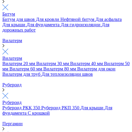
Битум
Битум для швов
Для кровли
Нефтяной битум
Для асфальта
Для крыши
Для фундамента
Для гидроизоляции
Для
дорожных работ
Вилатерм
Вилатерм
Вилатерм 20 мм
Вилатерм 30 мм
Вилатерм 40 мм
Вилатерм 50
мм
Вилатерм 60 мм
Вилатерм 80 мм
Вилатерм для окон
Вилатерм для труб
Для теплоизоляции швов
Рубероид
Рубероид
Рубероид РКК 350
Рубероид РКП 350
Для крыши
Для
фундамента
С крошкой
Пергамин