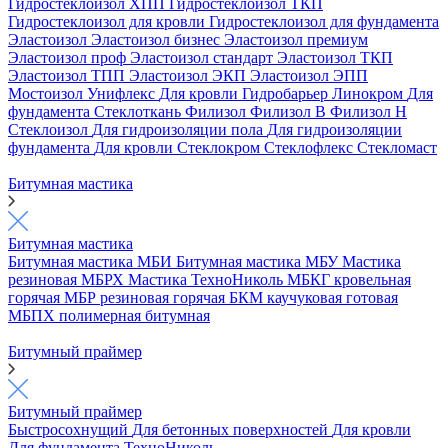
Гидростеклоизол ХПП
Гидростеклоизол ТКП
Гидростеклоизол для кровли
Гидростеклоизол для фундамента
Эластоизол
Эластоизол бизнес
Эластоизол премиум
Эластоизол проф
Эластоизол стандарт
Эластоизол ТКП
Эластоизол ТПП
Эластоизол ЭКП
Эластоизол ЭПП
Мостоизол
Унифлекс
Для кровли
Гидробарьер
Линокром
Для
фундамента
Стеклоткань
Филизол
Филизол В
Филизол Н
Стеклоизол
Для гидроизоляции пола
Для гидроизоляции
фундамента
Для кровли
Стеклокром
Стеклофлекс
Стекломаст
Битумная мастика
Битумная мастика
Битумная мастика МБИ
Битумная мастика МБУ
Мастика
резиновая МБРХ
Мастика ТехноНиколь
МБКГ кровельная
горячая
МБР резиновая горячая
БКМ каучуковая готовая
МБПХ полимерная битумная
Битумный праймер
Битумный праймер
Быстросохнущий
Для бетонных поверхностей
Для кровли
Для фундамента
ТехноНиколь