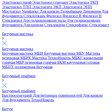
Эластоизол проф
Эластоизол стандарт
Эластоизол ТКП
Эластоизол ТПП
Эластоизол ЭКП
Эластоизол ЭПП
Мостоизол
Унифлекс
Для кровли
Гидробарьер
Линокром
Для
фундамента
Стеклоткань
Филизол
Филизол В
Филизол Н
Стеклоизол
Для гидроизоляции пола
Для гидроизоляции
фундамента
Для кровли
Стеклокром
Стеклофлекс
Стекломаст
Битумная мастика
Битумная мастика
Битумная мастика МБИ
Битумная мастика МБУ
Мастика
резиновая МБРХ
Мастика ТехноНиколь
МБКГ кровельная
горячая
МБР резиновая горячая
БКМ каучуковая готовая
МБПХ полимерная битумная
Битумный праймер
Битумный праймер
Быстросохнущий
Для бетонных поверхностей
Для кровли
Для фундамента
ТехноНиколь
Битум