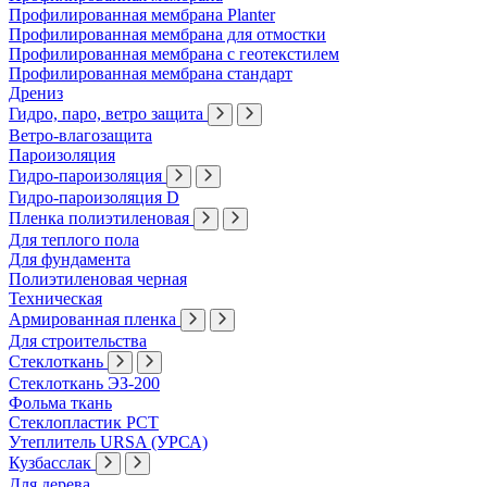
Профилированная мембрана Planter
Профилированная мембрана для отмостки
Профилированная мембрана с геотекстилем
Профилированная мембрана стандарт
Дрениз
Гидро, паро, ветро защита
Ветро-влагозащита
Пароизоляция
Гидро-пароизоляция
Гидро-пароизоляция D
Пленка полиэтиленовая
Для теплого пола
Для фундамента
Полиэтиленовая черная
Техническая
Армированная пленка
Для строительства
Стеклоткань
Стеклоткань ЭЗ-200
Фольма ткань
Стеклопластик РСТ
Утеплитель URSA (УРСА)
Кузбасслак
Для дерева