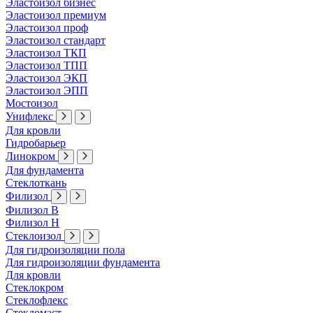
Эластоизол бизнес
Эластоизол премиум
Эластоизол проф
Эластоизол стандарт
Эластоизол ТКП
Эластоизол ТПП
Эластоизол ЭКП
Эластоизол ЭПП
Мостоизол
Унифлекс
Для кровли
Гидробарьер
Линокром
Для фундамента
Стеклоткань
Филизол
Филизол В
Филизол Н
Стеклоизол
Для гидроизоляции пола
Для гидроизоляции фундамента
Для кровли
Стеклокром
Стеклофлекс
Стекломаст