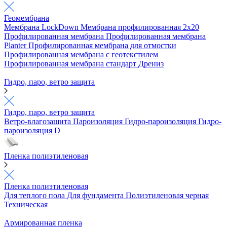
Геомембрана
Мембрана LockDown
Мембрана профилированная 2х20
Профилированная мембрана
Профилированная мембрана
Planter
Профилированная мембрана для отмостки
Профилированная мембрана с геотекстилем
Профилированная мембрана стандарт
Дрениз
Гидро, паро, ветро защита
Гидро, паро, ветро защита
Ветро-влагозащита
Пароизоляция
Гидро-пароизоляция
Гидро-
пароизоляция D
Пленка полиэтиленовая
Пленка полиэтиленовая
Для теплого пола
Для фундамента
Полиэтиленовая черная
Техническая
Армированная пленка