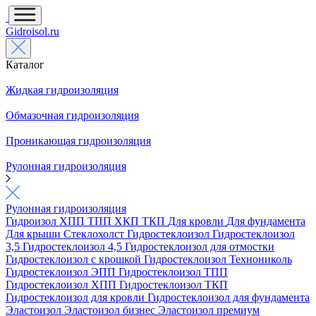
Gidroisol.ru
Каталог
Жидкая гидроизоляция
Обмазочная гидроизоляция
Проникающая гидроизоляция
Рулонная гидроизоляция
Рулонная гидроизоляция
Гидроизол
ХПП
ТПП
ХКП
ТКП
Для кровли
Для фундамента
Для крыши
Стеклохолст
Гидростеклоизол
Гидростеклоизол
3,5
Гидростеклоизол 4,5
Гидростеклоизол для отмостки
Гидростеклоизол с крошкой
Гидростеклоизол Технониколь
Гидростеклоизол ЭПП
Гидростеклоизол ТПП
Гидростеклоизол ХПП
Гидростеклоизол ТКП
Гидростеклоизол для кровли
Гидростеклоизол для фундамента
Эластоизол
Эластоизол бизнес
Эластоизол премиум