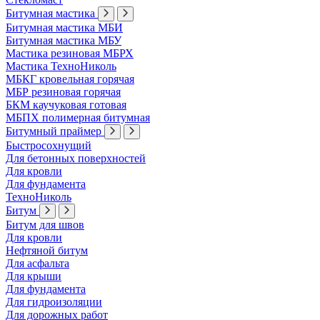
Битумная мастика
Битумная мастика МБИ
Битумная мастика МБУ
Мастика резиновая МБРХ
Мастика ТехноНиколь
МБКГ кровельная горячая
МБР резиновая горячая
БКМ каучуковая готовая
МБПХ полимерная битумная
Битумный праймер
Быстросохнущий
Для бетонных поверхностей
Для кровли
Для фундамента
ТехноНиколь
Битум
Битум для швов
Для кровли
Нефтяной битум
Для асфальта
Для крыши
Для фундамента
Для гидроизоляции
Для дорожных работ