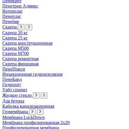
Пенекрит
Пенетрон Адмикс
Ватерплаг
Пенеплаг
Пенебар
Скрепа
Скрепа 20 кг
Скрепа 25 кг
Скрепа конструкционная
Скрепа М500
Скрепа М700
Скрепа ремонтная
Скрепа финишная
ПенеПокси
Инъекционная гидроизоляция
ПенеБанд
Гидрохит
Уайт спирит
Жидкое стекло
Для бетона
Каболка канализационная
Геомембрана
Мембрана LockDown
Мембрана профилированная 2х20
Профилированная мембрана