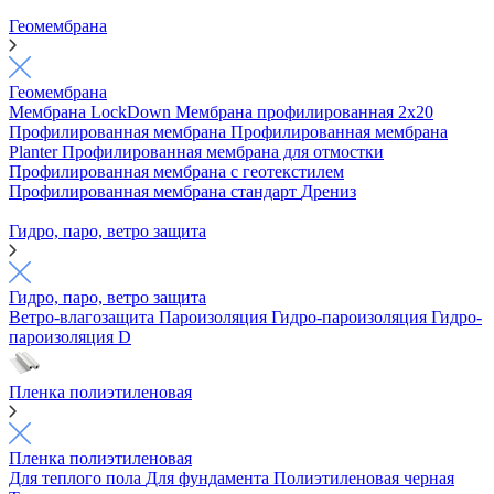
Геомембрана
Геомембрана
Мембрана LockDown
Мембрана профилированная 2х20
Профилированная мембрана
Профилированная мембрана
Planter
Профилированная мембрана для отмостки
Профилированная мембрана с геотекстилем
Профилированная мембрана стандарт
Дрениз
Гидро, паро, ветро защита
Гидро, паро, ветро защита
Ветро-влагозащита
Пароизоляция
Гидро-пароизоляция
Гидро-
пароизоляция D
Пленка полиэтиленовая
Пленка полиэтиленовая
Для теплого пола
Для фундамента
Полиэтиленовая черная