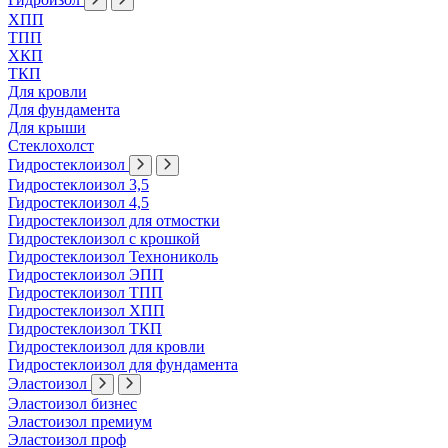
ХПП
ТПП
ХКП
ТКП
Для кровли
Для фундамента
Для крыши
Стеклохолст
Гидростеклоизол
Гидростеклоизол 3,5
Гидростеклоизол 4,5
Гидростеклоизол для отмостки
Гидростеклоизол с крошкой
Гидростеклоизол Технониколь
Гидростеклоизол ЭПП
Гидростеклоизол ТПП
Гидростеклоизол ХПП
Гидростеклоизол ТКП
Гидростеклоизол для кровли
Гидростеклоизол для фундамента
Эластоизол
Эластоизол бизнес
Эластоизол премиум
Эластоизол проф