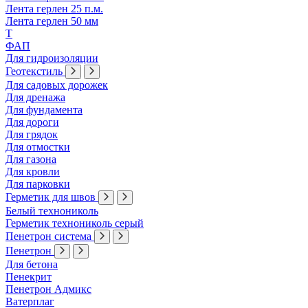
Лента герлен 25 п.м.
Лента герлен 50 мм
Т
ФАП
Для гидроизоляции
Геотекстиль
Для садовых дорожек
Для дренажа
Для фундамента
Для дороги
Для грядок
Для отмостки
Для газона
Для кровли
Для парковки
Герметик для швов
Белый технониколь
Герметик технониколь серый
Пенетрон система
Пенетрон
Для бетона
Пенекрит
Пенетрон Адмикс
Ватерплаг