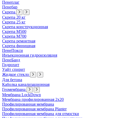
Пенеплаг
Пенебар
Скрепа
Скрепа 20 кг
Скрепа 25 кг
Скрепа конструкционная
Скрепа М500
Скрепа М700
Скрепа ремонтная
Скрепа финишная
ПенеПокси
Инъекционная гидроизоляция
ПенеБанд
Гидрохит
Уайт спирит
Жидкое стекло
Для бетона
Каболка канализационная
Геомембрана
Мембрана LockDown
Мембрана профилированная 2х20
Профилированная мембрана
Профилированная мембрана Planter
Профилированная мембрана для отмостки