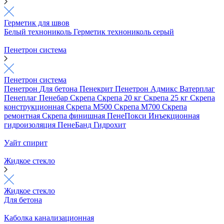
Герметик для швов
Белый технониколь
Герметик технониколь серый
Пенетрон система
Пенетрон система
Пенетрон
Для бетона
Пенекрит
Пенетрон Адмикс
Ватерплаг
Пенеплаг
Пенебар
Скрепа
Скрепа 20 кг
Скрепа 25 кг
Скрепа
конструкционная
Скрепа М500
Скрепа М700
Скрепа
ремонтная
Скрепа финишная
ПенеПокси
Инъекционная
гидроизоляция
ПенеБанд
Гидрохит
Уайт спирит
Жидкое стекло
Жидкое стекло
Для бетона
Каболка канализационная