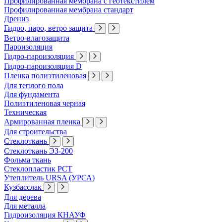
Профилированная мембрана с геотекстилем
Профилированная мембрана стандарт
Дрениз
Гидро, паро, ветро защита
Ветро-влагозащита
Пароизоляция
Гидро-пароизоляция
Гидро-пароизоляция D
Пленка полиэтиленовая
Для теплого пола
Для фундамента
Полиэтиленовая черная
Техническая
Армированная пленка
Для строительства
Стеклоткань
Стеклоткань ЭЗ-200
Фольма ткань
Стеклопластик РСТ
Утеплитель URSA (УРСА)
Кузбасслак
Для дерева
Для металла
Гидроизоляция КНАУФ