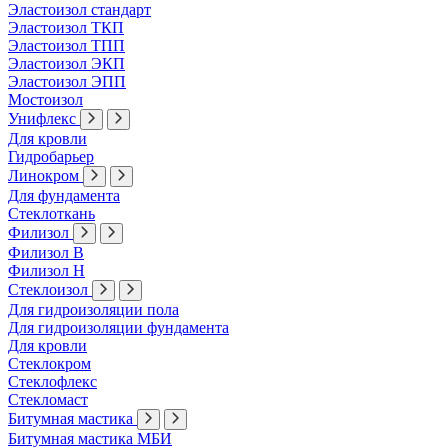
Эластоизол стандарт
Эластоизол ТКП
Эластоизол ТПП
Эластоизол ЭКП
Эластоизол ЭПП
Мостоизол
Унифлекс
Для кровли
Гидробарьер
Линокром
Для фундамента
Стеклоткань
Филизол
Филизол В
Филизол Н
Стеклоизол
Для гидроизоляции пола
Для гидроизоляции фундамента
Для кровли
Стеклокром
Стеклофлекс
Стекломаст
Битумная мастика
Битумная мастика МБИ