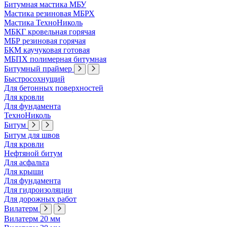
Битумная мастика МБУ
Мастика резиновая МБРХ
Мастика ТехноНиколь
МБКГ кровельная горячая
МБР резиновая горячая
БКМ каучуковая готовая
МБПХ полимерная битумная
Битумный праймер
Быстросохнущий
Для бетонных поверхностей
Для кровли
Для фундамента
ТехноНиколь
Битум
Битум для швов
Для кровли
Нефтяной битум
Для асфальта
Для крыши
Для фундамента
Для гидроизоляции
Для дорожных работ
Вилатерм
Вилатерм 20 мм