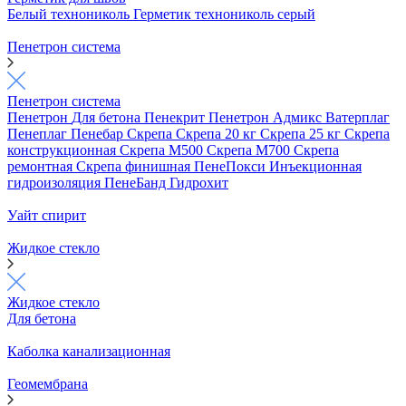
Белый технониколь
Герметик технониколь серый
Пенетрон система
Пенетрон система
Пенетрон
Для бетона
Пенекрит
Пенетрон Адмикс
Ватерплаг
Пенеплаг
Пенебар
Скрепа
Скрепа 20 кг
Скрепа 25 кг
Скрепа
конструкционная
Скрепа М500
Скрепа М700
Скрепа
ремонтная
Скрепа финишная
ПенеПокси
Инъекционная
гидроизоляция
ПенеБанд
Гидрохит
Уайт спирит
Жидкое стекло
Жидкое стекло
Для бетона
Каболка канализационная
Геомембрана