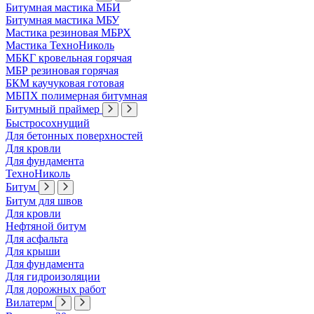
Битумная мастика МБИ
Битумная мастика МБУ
Мастика резиновая МБРХ
Мастика ТехноНиколь
МБКГ кровельная горячая
МБР резиновая горячая
БКМ каучуковая готовая
МБПХ полимерная битумная
Битумный праймер
Быстросохнущий
Для бетонных поверхностей
Для кровли
Для фундамента
ТехноНиколь
Битум
Битум для швов
Для кровли
Нефтяной битум
Для асфальта
Для крыши
Для фундамента
Для гидроизоляции
Для дорожных работ
Вилатерм