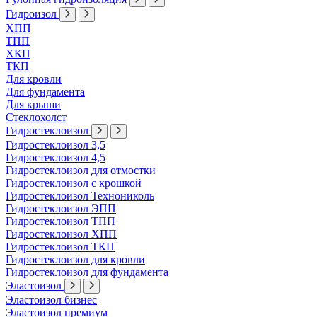
Гидроизол
ХПП
ТПП
ХКП
ТКП
Для кровли
Для фундамента
Для крыши
Стеклохолст
Гидростеклоизол
Гидростеклоизол 3,5
Гидростеклоизол 4,5
Гидростеклоизол для отмостки
Гидростеклоизол с крошкой
Гидростеклоизол Технониколь
Гидростеклоизол ЭПП
Гидростеклоизол ТПП
Гидростеклоизол ХПП
Гидростеклоизол ТКП
Гидростеклоизол для кровли
Гидростеклоизол для фундамента
Эластоизол
Эластоизол бизнес
Эластоизол премиум