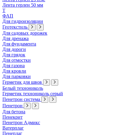
Лента герлен 50 мм
Т
ФАП
Для гидроизоляции
Геотекстиль
Для садовых дорожек
Для дренажа
Для фундамента
Для дороги
Для грядок
Для отмостки
Для газона
Для кровли
Для парковки
Герметик для швов
Белый технониколь
Герметик технониколь серый
Пенетрон система
Пенетрон
Для бетона
Пенекрит
Пенетрон Адмикс
Ватерплаг
Пенеплаг