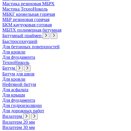
Мастика резиновая МБРХ
Мастика ТехноНиколь
МБКГ кровельная горячая
МБР резиновая горячая
БКМ каучуковая готовая
МБПХ полимерная битумная
Битумный праймер
Быстросохнущий
Для бетонных поверхностей
Для кровли
Для фундамента
ТехноНиколь
Битум
Битум для швов
Для кровли
Нефтяной битум
Для асфальта
Для крыши
Для фундамента
Для гидроизоляции
Для дорожных работ
Вилатерм
Вилатерм 20 мм
Вилатерм 30 мм