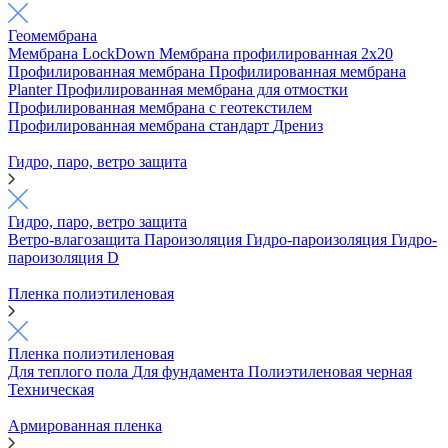
Геомембрана
Мембрана LockDown
Мембрана профилированная 2х20
Профилированная мембрана
Профилированная мембрана
Planter
Профилированная мембрана для отмостки
Профилированная мембрана с геотекстилем
Профилированная мембрана стандарт
Дрениз
Гидро, паро, ветро защита
Гидро, паро, ветро защита
Ветро-влагозащита
Пароизоляция
Гидро-пароизоляция
Гидро-
пароизоляция D
Пленка полиэтиленовая
Пленка полиэтиленовая
Для теплого пола
Для фундамента
Полиэтиленовая черная
Техническая
Армированная пленка