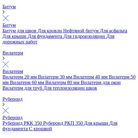
Битум
Битум
Битум для швов
Для кровли
Нефтяной битум
Для асфальта
Для крыши
Для фундамента
Для гидроизоляции
Для
дорожных работ
Вилатерм
Вилатерм
Вилатерм 20 мм
Вилатерм 30 мм
Вилатерм 40 мм
Вилатерм 50
мм
Вилатерм 60 мм
Вилатерм 80 мм
Вилатерм для окон
Вилатерм для труб
Для теплоизоляции швов
Рубероид
Рубероид
Рубероид РКК 350
Рубероид РКП 350
Для крыши
Для
фундамента
С крошкой