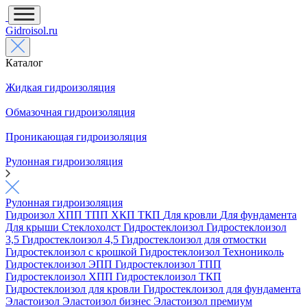
Gidroisol.ru
Каталог
Жидкая гидроизоляция
Обмазочная гидроизоляция
Проникающая гидроизоляция
Рулонная гидроизоляция
Рулонная гидроизоляция
Гидроизол
ХПП
ТПП
ХКП
ТКП
Для кровли
Для фундамента
Для крыши
Стеклохолст
Гидростеклоизол
Гидростеклоизол
3,5
Гидростеклоизол 4,5
Гидростеклоизол для отмостки
Гидростеклоизол с крошкой
Гидростеклоизол Технониколь
Гидростеклоизол ЭПП
Гидростеклоизол ТПП
Гидростеклоизол ХПП
Гидростеклоизол ТКП
Гидростеклоизол для кровли
Гидростеклоизол для фундамента
Эластоизол
Эластоизол бизнес
Эластоизол премиум