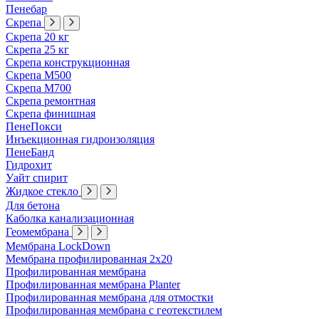
Пенебар
Скрепа
Скрепа 20 кг
Скрепа 25 кг
Скрепа конструкционная
Скрепа М500
Скрепа М700
Скрепа ремонтная
Скрепа финишная
ПенеПокси
Инъекционная гидроизоляция
ПенеБанд
Гидрохит
Уайт спирит
Жидкое стекло
Для бетона
Каболка канализационная
Геомембрана
Мембрана LockDown
Мембрана профилированная 2х20
Профилированная мембрана
Профилированная мембрана Planter
Профилированная мембрана для отмостки
Профилированная мембрана с геотекстилем