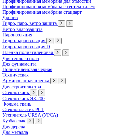
Профилированная мембрана для отмостки
Профилированная мембрана с геотекстилем
Профилированная мембрана стандарт
Дрениз
Гидро, паро, ветро защита
Ветро-влагозащита
Пароизоляция
Гидро-пароизоляция
Гидро-пароизоляция D
Пленка полиэтиленовая
Для теплого пола
Для фундамента
Полиэтиленовая черная
Техническая
Армированная пленка
Для строительства
Стеклоткань
Стеклоткань ЭЗ-200
Фольма ткань
Стеклопластик РСТ
Утеплитель URSA (УРСА)
Кузбасслак
Для дерева
Для металла