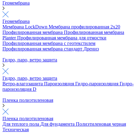
Геомембрана
Геомембрана
Мембрана LockDown
Мембрана профилированная 2х20
Профилированная мембрана
Профилированная мембрана
Planter
Профилированная мембрана для отмостки
Профилированная мембрана с геотекстилем
Профилированная мембрана стандарт
Дрениз
Гидро, паро, ветро защита
Гидро, паро, ветро защита
Ветро-влагозащита
Пароизоляция
Гидро-пароизоляция
Гидро-
пароизоляция D
Пленка полиэтиленовая
Пленка полиэтиленовая
Для теплого пола
Для фундамента
Полиэтиленовая черная
Техническая