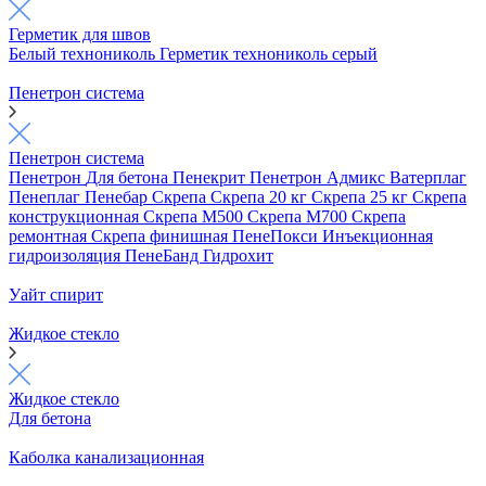
Герметик для швов
Белый технониколь
Герметик технониколь серый
Пенетрон система
Пенетрон система
Пенетрон
Для бетона
Пенекрит
Пенетрон Адмикс
Ватерплаг
Пенеплаг
Пенебар
Скрепа
Скрепа 20 кг
Скрепа 25 кг
Скрепа
конструкционная
Скрепа М500
Скрепа М700
Скрепа
ремонтная
Скрепа финишная
ПенеПокси
Инъекционная
гидроизоляция
ПенеБанд
Гидрохит
Уайт спирит
Жидкое стекло
Жидкое стекло
Для бетона
Каболка канализационная