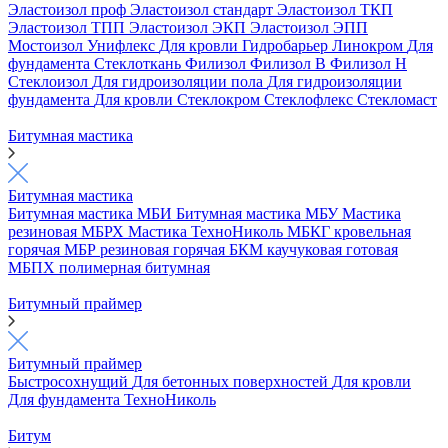
Эластоизол проф
Эластоизол стандарт
Эластоизол ТКП
Эластоизол ТПП
Эластоизол ЭКП
Эластоизол ЭПП
Мостоизол
Унифлекс
Для кровли
Гидробарьер
Линокром
Для
фундамента
Стеклоткань
Филизол
Филизол В
Филизол Н
Стеклоизол
Для гидроизоляции пола
Для гидроизоляции
фундамента
Для кровли
Стеклокром
Стеклофлекс
Стекломаст
Битумная мастика
Битумная мастика
Битумная мастика МБИ
Битумная мастика МБУ
Мастика
резиновая МБРХ
Мастика ТехноНиколь
МБКГ кровельная
горячая
МБР резиновая горячая
БКМ каучуковая готовая
МБПХ полимерная битумная
Битумный праймер
Битумный праймер
Быстросохнущий
Для бетонных поверхностей
Для кровли
Для фундамента
ТехноНиколь
Битум