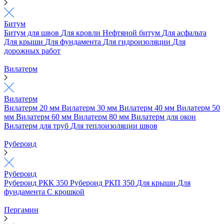
Битум
Битум для швов
Для кровли
Нефтяной битум
Для асфальта
Для крыши
Для фундамента
Для гидроизоляции
Для
дорожных работ
Вилатерм
Вилатерм
Вилатерм 20 мм
Вилатерм 30 мм
Вилатерм 40 мм
Вилатерм 50
мм
Вилатерм 60 мм
Вилатерм 80 мм
Вилатерм для окон
Вилатерм для труб
Для теплоизоляции швов
Рубероид
Рубероид
Рубероид РКК 350
Рубероид РКП 350
Для крыши
Для
фундамента
С крошкой
Пергамин