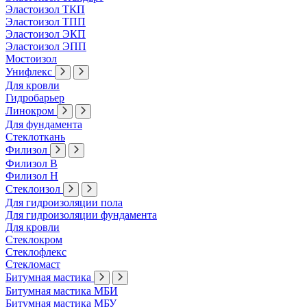
Эластоизол ТКП
Эластоизол ТПП
Эластоизол ЭКП
Эластоизол ЭПП
Мостоизол
Унифлекс
Для кровли
Гидробарьер
Линокром
Для фундамента
Стеклоткань
Филизол
Филизол В
Филизол Н
Стеклоизол
Для гидроизоляции пола
Для гидроизоляции фундамента
Для кровли
Стеклокром
Стеклофлекс
Стекломаст
Битумная мастика
Битумная мастика МБИ
Битумная мастика МБУ