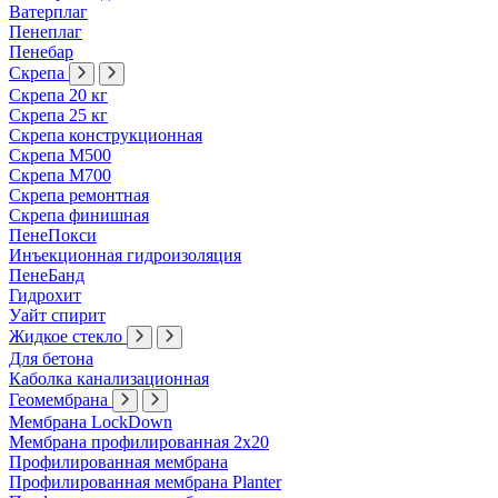
Ватерплаг
Пенеплаг
Пенебар
Скрепа
Скрепа 20 кг
Скрепа 25 кг
Скрепа конструкционная
Скрепа М500
Скрепа М700
Скрепа ремонтная
Скрепа финишная
ПенеПокси
Инъекционная гидроизоляция
ПенеБанд
Гидрохит
Уайт спирит
Жидкое стекло
Для бетона
Каболка канализационная
Геомембрана
Мембрана LockDown
Мембрана профилированная 2х20
Профилированная мембрана
Профилированная мембрана Planter