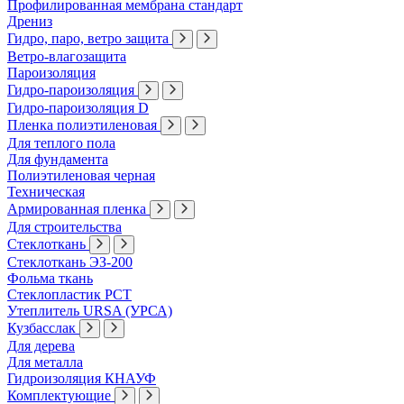
Профилированная мембрана стандарт
Дрениз
Гидро, паро, ветро защита
Ветро-влагозащита
Пароизоляция
Гидро-пароизоляция
Гидро-пароизоляция D
Пленка полиэтиленовая
Для теплого пола
Для фундамента
Полиэтиленовая черная
Техническая
Армированная пленка
Для строительства
Стеклоткань
Стеклоткань ЭЗ-200
Фольма ткань
Стеклопластик РСТ
Утеплитель URSA (УРСА)
Кузбасслак
Для дерева
Для металла
Гидроизоляция КНАУФ
Комплектующие