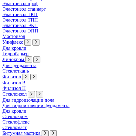
Эластоизол проф
Эластоизол стандарт
Эластоизол ТКП
Эластоизол ТПП
Эластоизол ЭКП
Эластоизол ЭПП
Мостоизол
Унифлекс
Для кровли
Гидробарьер
Линокром
Для фундамента
Стеклоткань
Филизол
Филизол В
Филизол Н
Стеклоизол
Для гидроизоляции пола
Для гидроизоляции фундамента
Для кровли
Стеклокром
Стеклофлекс
Стекломаст
Битумная мастика