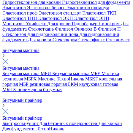
Гидростеклоизол для кровли
Гидростеклоизол для фундамента
Эластоизол
Эластоизол бизнес
Эластоизол премиум
Эластоизол проф
Эластоизол стандарт
Эластоизол ТКП
Эластоизол ТПП
Эластоизол ЭКП
Эластоизол ЭПП
Мостоизол
Унифлекс
Для кровли
Гидробарьер
Линокром
Для
фундамента
Стеклоткань
Филизол
Филизол В
Филизол Н
Стеклоизол
Для гидроизоляции пола
Для гидроизоляции
фундамента
Для кровли
Стеклокром
Стеклофлекс
Стекломаст
Битумная мастика
Битумная мастика
Битумная мастика МБИ
Битумная мастика МБУ
Мастика
резиновая МБРХ
Мастика ТехноНиколь
МБКГ кровельная
горячая
МБР резиновая горячая
БКМ каучуковая готовая
МБПХ полимерная битумная
Битумный праймер
Битумный праймер
Быстросохнущий
Для бетонных поверхностей
Для кровли
Для фундамента
ТехноНиколь