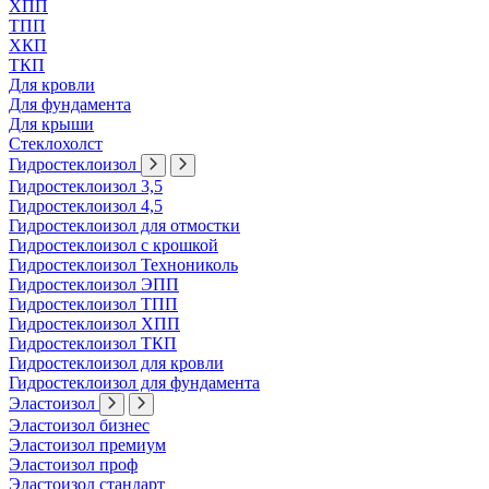
ХПП
ТПП
ХКП
ТКП
Для кровли
Для фундамента
Для крыши
Стеклохолст
Гидростеклоизол
Гидростеклоизол 3,5
Гидростеклоизол 4,5
Гидростеклоизол для отмостки
Гидростеклоизол с крошкой
Гидростеклоизол Технониколь
Гидростеклоизол ЭПП
Гидростеклоизол ТПП
Гидростеклоизол ХПП
Гидростеклоизол ТКП
Гидростеклоизол для кровли
Гидростеклоизол для фундамента
Эластоизол
Эластоизол бизнес
Эластоизол премиум
Эластоизол проф
Эластоизол стандарт