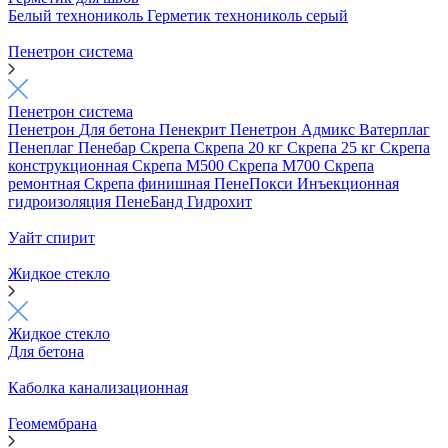
Белый технониколь
Герметик технониколь серый
Пенетрон система
Пенетрон система
Пенетрон
Для бетона
Пенекрит
Пенетрон Адмикс
Ватерплаг
Пенеплаг
Пенебар
Скрепа
Скрепа 20 кг
Скрепа 25 кг
Скрепа
конструкционная
Скрепа М500
Скрепа М700
Скрепа
ремонтная
Скрепа финишная
ПенеПокси
Инъекционная
гидроизоляция
ПенеБанд
Гидрохит
Уайт спирит
Жидкое стекло
Жидкое стекло
Для бетона
Каболка канализационная
Геомембрана