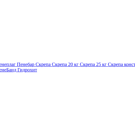
енеплаг
Пенебар
Скрепа
Скрепа 20 кг
Скрепа 25 кг
Скрепа конс
енеБанд
Гидрохит