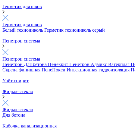
Герметик для швов
Герметик для швов
Белый технониколь
Герметик технониколь серый
Пенетрон система
Пенетрон система
Пенетрон
Для бетона
Пенекрит
Пенетрон Адмикс
Ватерплаг
П
Скрепа финишная
ПенеПокси
Инъекционная гидроизоляция
П
Уайт спирит
Жидкое стекло
Жидкое стекло
Для бетона
Каболка канализационная