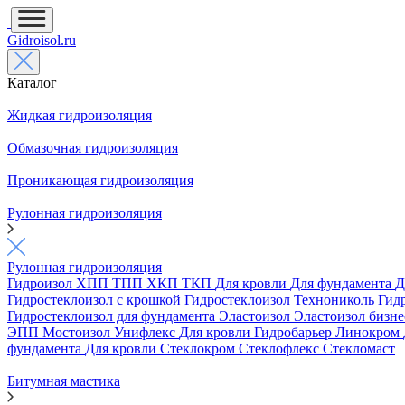
Gidroisol.ru
Каталог
Жидкая гидроизоляция
Обмазочная гидроизоляция
Проникающая гидроизоляция
Рулонная гидроизоляция
Рулонная гидроизоляция
Гидроизол
ХПП
ТПП
ХКП
ТКП
Для кровли
Для фундамента
Д
Гидростеклоизол с крошкой
Гидростеклоизол Технониколь
Гид
Гидростеклоизол для фундамента
Эластоизол
Эластоизол бизн
ЭПП
Мостоизол
Унифлекс
Для кровли
Гидробарьер
Линокром
фундамента
Для кровли
Стеклокром
Стеклофлекс
Стекломаст
Битумная мастика