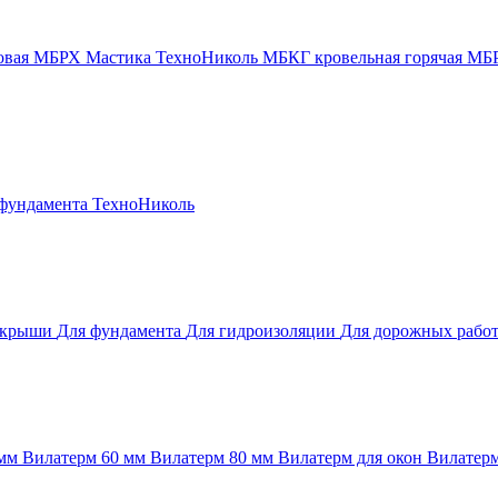
новая МБРХ
Мастика ТехноНиколь
МБКГ кровельная горячая
МБР
 фундамента
ТехноНиколь
 крыши
Для фундамента
Для гидроизоляции
Для дорожных рабо
 мм
Вилатерм 60 мм
Вилатерм 80 мм
Вилатерм для окон
Вилатерм