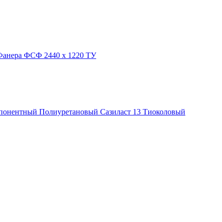
Фанера ФСФ 2440 х 1220 ТУ
понентный
Полиуретановый
Сазиласт 13
Тиоколовый