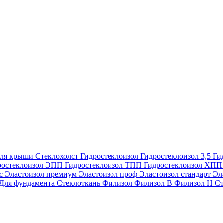
ля крыши
Стеклохолст
Гидростеклоизол
Гидростеклоизол 3,5
Ги
ростеклоизол ЭПП
Гидростеклоизол ТПП
Гидростеклоизол ХП
ес
Эластоизол премиум
Эластоизол проф
Эластоизол стандарт
Эл
Для фундамента
Стеклоткань
Филизол
Филизол В
Филизол Н
Ст