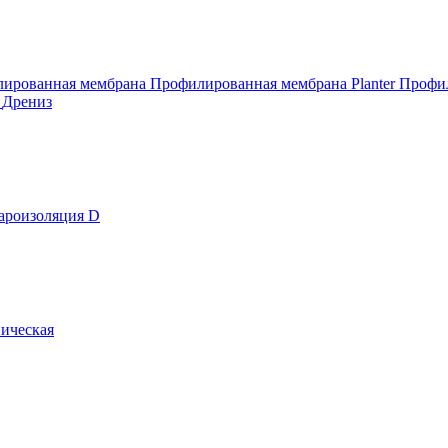
ированная мембрана
Профилированная мембрана Planter
Профил
т
Дрениз
ароизоляция D
ическая