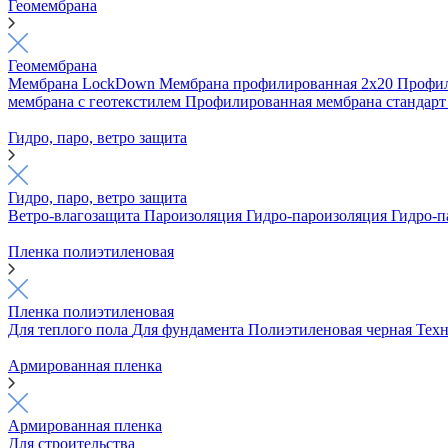
Геомембрана
Геомембрана
Мембрана LockDown
Мембрана профилированная 2х20
Профил
мембрана с геотекстилем
Профилированная мембрана стандар
Гидро, паро, ветро защита
Гидро, паро, ветро защита
Ветро-влагозащита
Пароизоляция
Гидро-пароизоляция
Гидро-п
Пленка полиэтиленовая
Пленка полиэтиленовая
Для теплого пола
Для фундамента
Полиэтиленовая черная
Техн
Армированная пленка
Армированная пленка
Для строительства