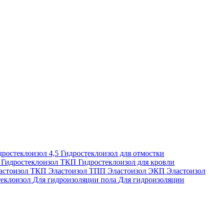
дростеклоизол 4,5
Гидростеклоизол для отмостки
П
Гидростеклоизол ТКП
Гидростеклоизол для кровли
астоизол ТКП
Эластоизол ТПП
Эластоизол ЭКП
Эластоизол
еклоизол
Для гидроизоляции пола
Для гидроизоляции