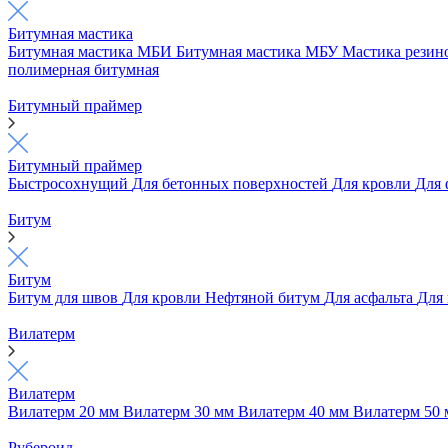
Битумная мастика
Битумная мастика МБИ
Битумная мастика МБУ
Мастика рези
полимерная битумная
Битумный праймер
Битумный праймер
Быстросохнущий
Для бетонных поверхностей
Для кровли
Для
Битум
Битум
Битум для швов
Для кровли
Нефтяной битум
Для асфальта
Для
Вилатерм
Вилатерм
Вилатерм 20 мм
Вилатерм 30 мм
Вилатерм 40 мм
Вилатерм 50
Рубероид