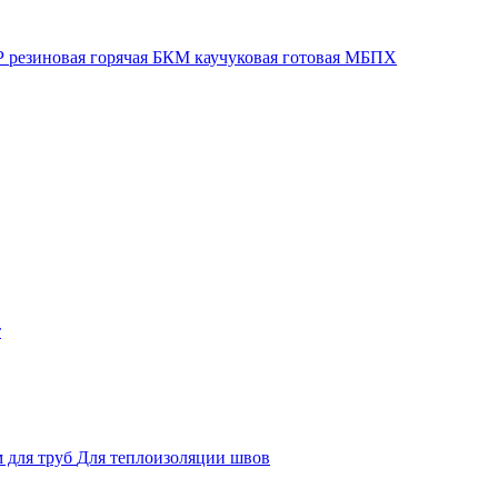
 резиновая горячая
БКМ каучуковая готовая
МБПХ
т
 для труб
Для теплоизоляции швов