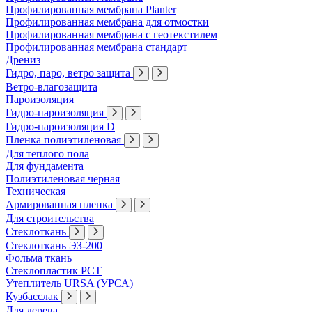
Профилированная мембрана Planter
Профилированная мембрана для отмостки
Профилированная мембрана с геотекстилем
Профилированная мембрана стандарт
Дрениз
Гидро, паро, ветро защита
Ветро-влагозащита
Пароизоляция
Гидро-пароизоляция
Гидро-пароизоляция D
Пленка полиэтиленовая
Для теплого пола
Для фундамента
Полиэтиленовая черная
Техническая
Армированная пленка
Для строительства
Стеклоткань
Стеклоткань ЭЗ-200
Фольма ткань
Стеклопластик РСТ
Утеплитель URSA (УРСА)
Кузбасслак
Для дерева