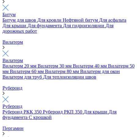
Битум
Битум для швов
Для кровли
Нефтяной битум
Для асфальта
Для крыши
Для фундамента
Для гидроизоляции
Для
дорожных работ
Вилатерм
Вилатерм
Вилатерм 20 мм
Вилатерм 30 мм
Вилатерм 40 мм
Вилатерм 50
мм
Вилатерм 60 мм
Вилатерм 80 мм
Вилатерм для окон
Вилатерм для труб
Для теплоизоляции швов
Рубероид
Рубероид
Рубероид РКК 350
Рубероид РКП 350
Для крыши
Для
фундамента
С крошкой
Пергамин