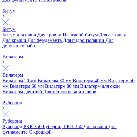
Битум
Битум
Битум для швов
Для кровли
Нефтяной битум
Для асфальта
Для крыши
Для фундамента
Для гидроизоляции
Для
дорожных работ
Вилатерм
Вилатерм
Вилатерм 20 мм
Вилатерм 30 мм
Вилатерм 40 мм
Вилатерм 50
мм
Вилатерм 60 мм
Вилатерм 80 мм
Вилатерм для окон
Вилатерм для труб
Для теплоизоляции швов
Рубероид
Рубероид
Рубероид РКК 350
Рубероид РКП 350
Для крыши
Для
фундамента
С крошкой