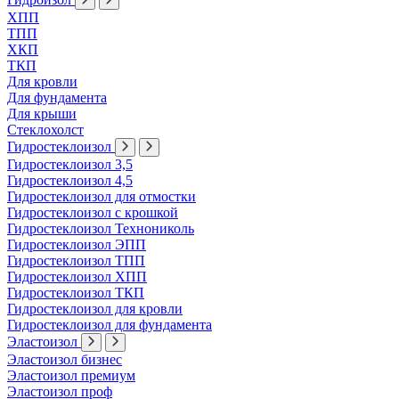
ХПП
ТПП
ХКП
ТКП
Для кровли
Для фундамента
Для крыши
Стеклохолст
Гидростеклоизол
Гидростеклоизол 3,5
Гидростеклоизол 4,5
Гидростеклоизол для отмостки
Гидростеклоизол с крошкой
Гидростеклоизол Технониколь
Гидростеклоизол ЭПП
Гидростеклоизол ТПП
Гидростеклоизол ХПП
Гидростеклоизол ТКП
Гидростеклоизол для кровли
Гидростеклоизол для фундамента
Эластоизол
Эластоизол бизнес
Эластоизол премиум
Эластоизол проф