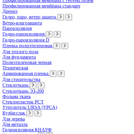
Профилированная мембрана с геотекстилем
Профилированная мембрана стандарт
Дрениз
Гидро, паро, ветро защита
Ветро-влагозащита
Пароизоляция
Гидро-пароизоляция
Гидро-пароизоляция D
Пленка полиэтиленовая
Для теплого пола
Для фундамента
Полиэтиленовая черная
Техническая
Армированная пленка
Для строительства
Стеклоткань
Стеклоткань ЭЗ-200
Фольма ткань
Стеклопластик РСТ
Утеплитель URSA (УРСА)
Кузбасслак
Для дерева
Для металла
Гидроизоляция КНАУФ