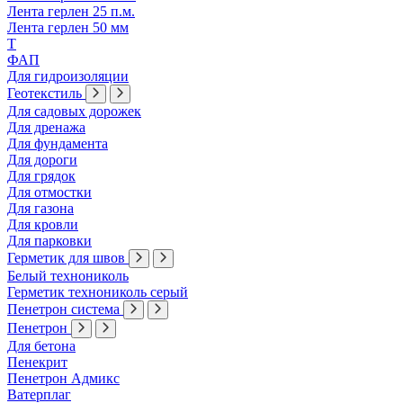
Лента герлен 25 п.м.
Лента герлен 50 мм
Т
ФАП
Для гидроизоляции
Геотекстиль
Для садовых дорожек
Для дренажа
Для фундамента
Для дороги
Для грядок
Для отмостки
Для газона
Для кровли
Для парковки
Герметик для швов
Белый технониколь
Герметик технониколь серый
Пенетрон система
Пенетрон
Для бетона
Пенекрит
Пенетрон Адмикс
Ватерплаг