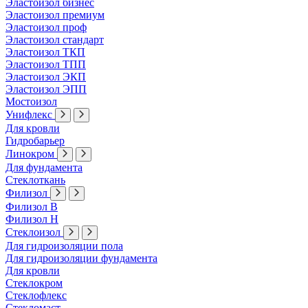
Эластоизол бизнес
Эластоизол премиум
Эластоизол проф
Эластоизол стандарт
Эластоизол ТКП
Эластоизол ТПП
Эластоизол ЭКП
Эластоизол ЭПП
Мостоизол
Унифлекс
Для кровли
Гидробарьер
Линокром
Для фундамента
Стеклоткань
Филизол
Филизол В
Филизол Н
Стеклоизол
Для гидроизоляции пола
Для гидроизоляции фундамента
Для кровли
Стеклокром
Стеклофлекс
Стекломаст