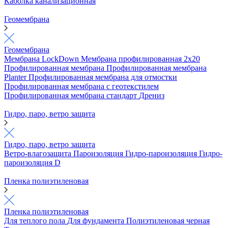
Каболка канализационная
Геомембрана
Геомембрана
Мембрана LockDown
Мембрана профилированная 2х20
Профилированная мембрана
Профилированная мембрана
Planter
Профилированная мембрана для отмостки
Профилированная мембрана с геотекстилем
Профилированная мембрана стандарт
Дрениз
Гидро, паро, ветро защита
Гидро, паро, ветро защита
Ветро-влагозащита
Пароизоляция
Гидро-пароизоляция
Гидро-
пароизоляция D
Пленка полиэтиленовая
Пленка полиэтиленовая
Для теплого пола
Для фундамента
Полиэтиленовая черная