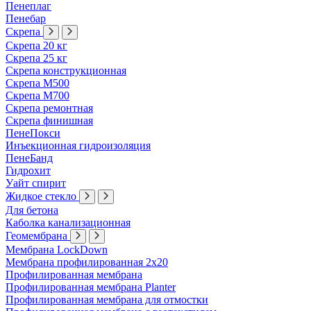
Пенеплаг
Пенебар
Скрепа
Скрепа 20 кг
Скрепа 25 кг
Скрепа конструкционная
Скрепа М500
Скрепа М700
Скрепа ремонтная
Скрепа финишная
ПенеПокси
Инъекционная гидроизоляция
ПенеБанд
Гидрохит
Уайт спирит
Жидкое стекло
Для бетона
Каболка канализационная
Геомембрана
Мембрана LockDown
Мембрана профилированная 2х20
Профилированная мембрана
Профилированная мембрана Planter
Профилированная мембрана для отмостки