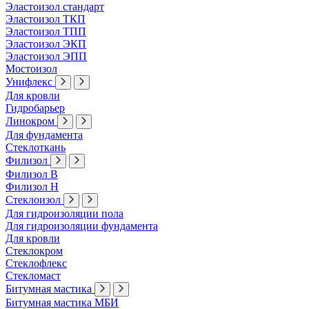
Эластоизол стандарт
Эластоизол ТКП
Эластоизол ТПП
Эластоизол ЭКП
Эластоизол ЭПП
Мостоизол
Унифлекс
Для кровли
Гидробарьер
Линокром
Для фундамента
Стеклоткань
Филизол
Филизол В
Филизол Н
Стеклоизол
Для гидроизоляции пола
Для гидроизоляции фундамента
Для кровли
Стеклокром
Стеклофлекс
Стекломаст
Битумная мастика
Битумная мастика МБИ