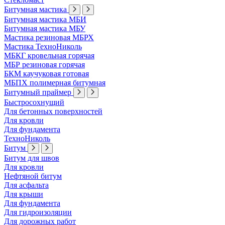
Битумная мастика
Битумная мастика МБИ
Битумная мастика МБУ
Мастика резиновая МБРХ
Мастика ТехноНиколь
МБКГ кровельная горячая
МБР резиновая горячая
БКМ каучуковая готовая
МБПХ полимерная битумная
Битумный праймер
Быстросохнущий
Для бетонных поверхностей
Для кровли
Для фундамента
ТехноНиколь
Битум
Битум для швов
Для кровли
Нефтяной битум
Для асфальта
Для крыши
Для фундамента
Для гидроизоляции
Для дорожных работ