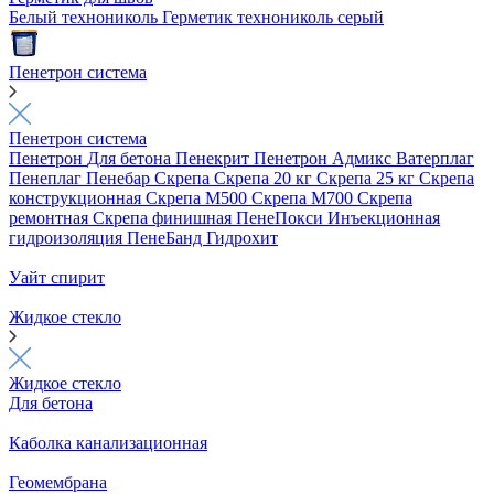
Белый технониколь
Герметик технониколь серый
Пенетрон система
Пенетрон система
Пенетрон
Для бетона
Пенекрит
Пенетрон Адмикс
Ватерплаг
Пенеплаг
Пенебар
Скрепа
Скрепа 20 кг
Скрепа 25 кг
Скрепа
конструкционная
Скрепа М500
Скрепа М700
Скрепа
ремонтная
Скрепа финишная
ПенеПокси
Инъекционная
гидроизоляция
ПенеБанд
Гидрохит
Уайт спирит
Жидкое стекло
Жидкое стекло
Для бетона
Каболка канализационная
Геомембрана