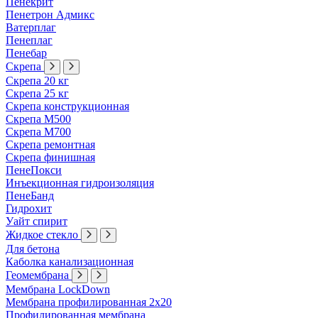
Пенекрит
Пенетрон Адмикс
Ватерплаг
Пенеплаг
Пенебар
Скрепа
Скрепа 20 кг
Скрепа 25 кг
Скрепа конструкционная
Скрепа М500
Скрепа М700
Скрепа ремонтная
Скрепа финишная
ПенеПокси
Инъекционная гидроизоляция
ПенеБанд
Гидрохит
Уайт спирит
Жидкое стекло
Для бетона
Каболка канализационная
Геомембрана
Мембрана LockDown
Мембрана профилированная 2х20
Профилированная мембрана