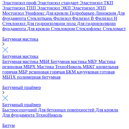
Эластоизол проф
Эластоизол стандарт
Эластоизол ТКП
Эластоизол ТПП
Эластоизол ЭКП
Эластоизол ЭПП
Мостоизол
Унифлекс
Для кровли
Гидробарьер
Линокром
Для
фундамента
Стеклоткань
Филизол
Филизол В
Филизол Н
Стеклоизол
Для гидроизоляции пола
Для гидроизоляции
фундамента
Для кровли
Стеклокром
Стеклофлекс
Стекломаст
Битумная мастика
Битумная мастика
Битумная мастика МБИ
Битумная мастика МБУ
Мастика
резиновая МБРХ
Мастика ТехноНиколь
МБКГ кровельная
горячая
МБР резиновая горячая
БКМ каучуковая готовая
МБПХ полимерная битумная
Битумный праймер
Битумный праймер
Быстросохнущий
Для бетонных поверхностей
Для кровли
Для фундамента
ТехноНиколь
Битум