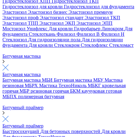
Гидростеклоизол ХПП
Гидростеклоизол ТКП
Гидростеклоизол для кровли
Гидростеклоизол для фундамента
Эластоизол
Эластоизол бизнес
Эластоизол премиум
Эластоизол проф
Эластоизол стандарт
Эластоизол ТКП
Эластоизол ТПП
Эластоизол ЭКП
Эластоизол ЭПП
Мостоизол
Унифлекс
Для кровли
Гидробарьер
Линокром
Для
фундамента
Стеклоткань
Филизол
Филизол В
Филизол Н
Стеклоизол
Для гидроизоляции пола
Для гидроизоляции
фундамента
Для кровли
Стеклокром
Стеклофлекс
Стекломаст
Битумная мастика
Битумная мастика
Битумная мастика МБИ
Битумная мастика МБУ
Мастика
резиновая МБРХ
Мастика ТехноНиколь
МБКГ кровельная
горячая
МБР резиновая горячая
БКМ каучуковая готовая
МБПХ полимерная битумная
Битумный праймер
Битумный праймер
Быстросохнущий
Для бетонных поверхностей
Для кровли
Для фундамента
ТехноНиколь