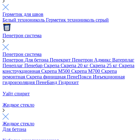
Герметик для швов
Белый технониколь
Герметик технониколь серый
Пенетрон система
Пенетрон система
Пенетрон
Для бетона
Пенекрит
Пенетрон Адмикс
Ватерплаг
Пенеплаг
Пенебар
Скрепа
Скрепа 20 кг
Скрепа 25 кг
Скрепа
конструкционная
Скрепа М500
Скрепа М700
Скрепа
ремонтная
Скрепа финишная
ПенеПокси
Инъекционная
гидроизоляция
ПенеБанд
Гидрохит
Уайт спирит
Жидкое стекло
Жидкое стекло
Для бетона