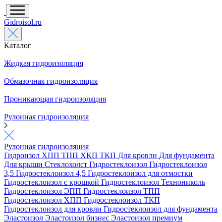
Gidroisol.ru
Каталог
Жидкая гидроизоляция
Обмазочная гидроизоляция
Проникающая гидроизоляция
Рулонная гидроизоляция
Рулонная гидроизоляция
Гидроизол
ХПП
ТПП
ХКП
ТКП
Для кровли
Для фундамента
Для крыши
Стеклохолст
Гидростеклоизол
Гидростеклоизол
3,5
Гидростеклоизол 4,5
Гидростеклоизол для отмостки
Гидростеклоизол с крошкой
Гидростеклоизол Технониколь
Гидростеклоизол ЭПП
Гидростеклоизол ТПП
Гидростеклоизол ХПП
Гидростеклоизол ТКП
Гидростеклоизол для кровли
Гидростеклоизол для фундамента
Эластоизол
Эластоизол бизнес
Эластоизол премиум