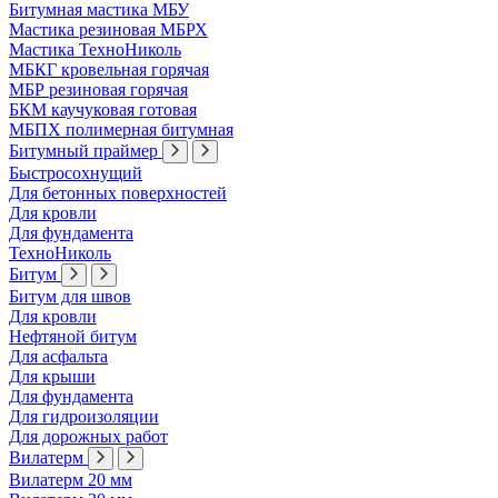
Битумная мастика МБУ
Мастика резиновая МБРХ
Мастика ТехноНиколь
МБКГ кровельная горячая
МБР резиновая горячая
БКМ каучуковая готовая
МБПХ полимерная битумная
Битумный праймер
Быстросохнущий
Для бетонных поверхностей
Для кровли
Для фундамента
ТехноНиколь
Битум
Битум для швов
Для кровли
Нефтяной битум
Для асфальта
Для крыши
Для фундамента
Для гидроизоляции
Для дорожных работ
Вилатерм
Вилатерм 20 мм