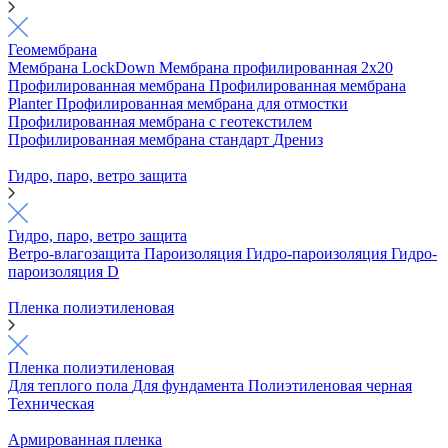
Геомембрана
Мембрана LockDown
Мембрана профилированная 2х20
Профилированная мембрана
Профилированная мембрана
Planter
Профилированная мембрана для отмостки
Профилированная мембрана с геотекстилем
Профилированная мембрана стандарт
Дрениз
Гидро, паро, ветро защита
Гидро, паро, ветро защита
Ветро-влагозащита
Пароизоляция
Гидро-пароизоляция
Гидро-
пароизоляция D
Пленка полиэтиленовая
Пленка полиэтиленовая
Для теплого пола
Для фундамента
Полиэтиленовая черная
Техническая
Армированная пленка