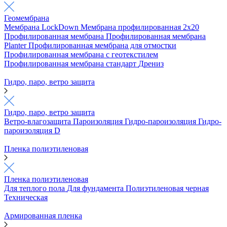
Геомембрана
Мембрана LockDown
Мембрана профилированная 2х20
Профилированная мембрана
Профилированная мембрана
Planter
Профилированная мембрана для отмостки
Профилированная мембрана с геотекстилем
Профилированная мембрана стандарт
Дрениз
Гидро, паро, ветро защита
Гидро, паро, ветро защита
Ветро-влагозащита
Пароизоляция
Гидро-пароизоляция
Гидро-
пароизоляция D
Пленка полиэтиленовая
Пленка полиэтиленовая
Для теплого пола
Для фундамента
Полиэтиленовая черная
Техническая
Армированная пленка