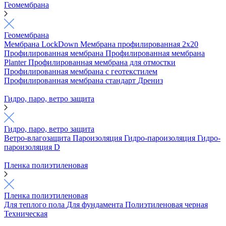
Геомембрана
Геомембрана
Мембрана LockDown
Мембрана профилированная 2х20
Профилированная мембрана
Профилированная мембрана
Planter
Профилированная мембрана для отмостки
Профилированная мембрана с геотекстилем
Профилированная мембрана стандарт
Дрениз
Гидро, паро, ветро защита
Гидро, паро, ветро защита
Ветро-влагозащита
Пароизоляция
Гидро-пароизоляция
Гидро-
пароизоляция D
Пленка полиэтиленовая
Пленка полиэтиленовая
Для теплого пола
Для фундамента
Полиэтиленовая черная
Техническая