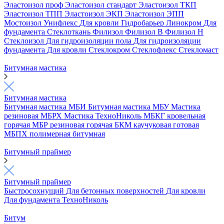
Эластоизол проф
Эластоизол стандарт
Эластоизол ТКП
Эластоизол ТПП
Эластоизол ЭКП
Эластоизол ЭПП
Мостоизол
Унифлекс
Для кровли
Гидробарьер
Линокром
Для
фундамента
Стеклоткань
Филизол
Филизол В
Филизол Н
Стеклоизол
Для гидроизоляции пола
Для гидроизоляции
фундамента
Для кровли
Стеклокром
Стеклофлекс
Стекломаст
Битумная мастика
Битумная мастика
Битумная мастика МБИ
Битумная мастика МБУ
Мастика
резиновая МБРХ
Мастика ТехноНиколь
МБКГ кровельная
горячая
МБР резиновая горячая
БКМ каучуковая готовая
МБПХ полимерная битумная
Битумный праймер
Битумный праймер
Быстросохнущий
Для бетонных поверхностей
Для кровли
Для фундамента
ТехноНиколь
Битум