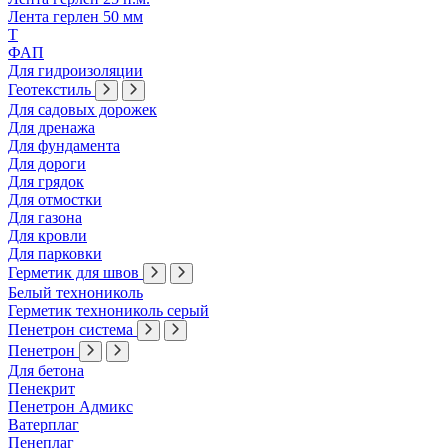
Лента герлен 50 мм
Т
ФАП
Для гидроизоляции
Геотекстиль
Для садовых дорожек
Для дренажа
Для фундамента
Для дороги
Для грядок
Для отмостки
Для газона
Для кровли
Для парковки
Герметик для швов
Белый технониколь
Герметик технониколь серый
Пенетрон система
Пенетрон
Для бетона
Пенекрит
Пенетрон Адмикс
Ватерплаг
Пенеплаг