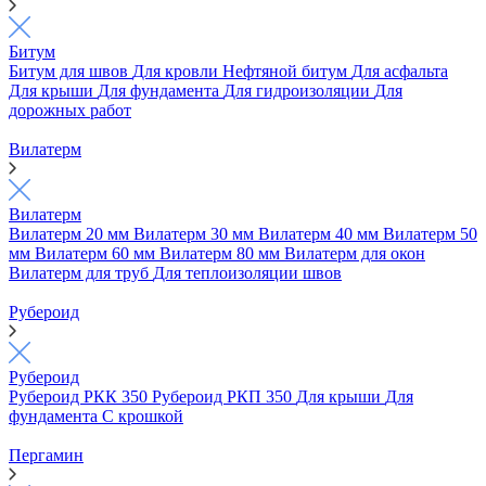
Битум
Битум для швов
Для кровли
Нефтяной битум
Для асфальта
Для крыши
Для фундамента
Для гидроизоляции
Для
дорожных работ
Вилатерм
Вилатерм
Вилатерм 20 мм
Вилатерм 30 мм
Вилатерм 40 мм
Вилатерм 50
мм
Вилатерм 60 мм
Вилатерм 80 мм
Вилатерм для окон
Вилатерм для труб
Для теплоизоляции швов
Рубероид
Рубероид
Рубероид РКК 350
Рубероид РКП 350
Для крыши
Для
фундамента
С крошкой
Пергамин