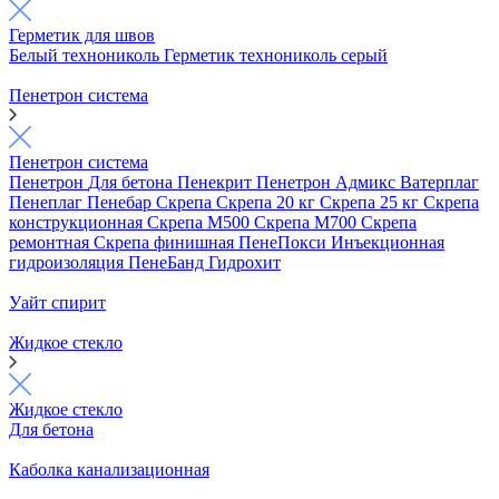
Герметик для швов
Белый технониколь
Герметик технониколь серый
Пенетрон система
Пенетрон система
Пенетрон
Для бетона
Пенекрит
Пенетрон Адмикс
Ватерплаг
Пенеплаг
Пенебар
Скрепа
Скрепа 20 кг
Скрепа 25 кг
Скрепа
конструкционная
Скрепа М500
Скрепа М700
Скрепа
ремонтная
Скрепа финишная
ПенеПокси
Инъекционная
гидроизоляция
ПенеБанд
Гидрохит
Уайт спирит
Жидкое стекло
Жидкое стекло
Для бетона
Каболка канализационная