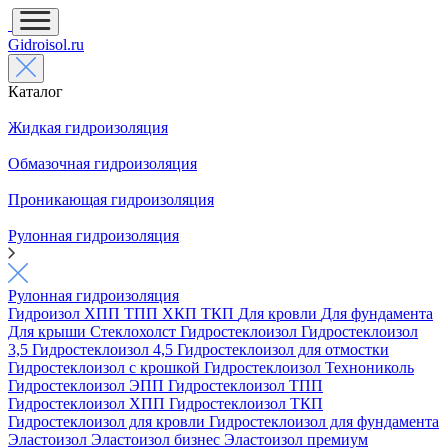
Gidroisol.ru
Каталог
Жидкая гидроизоляция
Обмазочная гидроизоляция
Проникающая гидроизоляция
Рулонная гидроизоляция
Рулонная гидроизоляция
Гидроизол
ХПП
ТПП
ХКП
ТКП
Для кровли
Для фундамента
Для крыши
Стеклохолст
Гидростеклоизол
Гидростеклоизол
3,5
Гидростеклоизол 4,5
Гидростеклоизол для отмостки
Гидростеклоизол с крошкой
Гидростеклоизол Технониколь
Гидростеклоизол ЭПП
Гидростеклоизол ТПП
Гидростеклоизол ХПП
Гидростеклоизол ТКП
Гидростеклоизол для кровли
Гидростеклоизол для фундамента
Эластоизол
Эластоизол бизнес
Эластоизол премиум