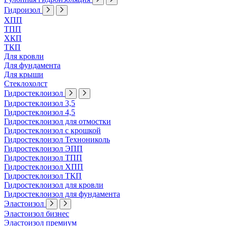
Гидроизол
ХПП
ТПП
ХКП
ТКП
Для кровли
Для фундамента
Для крыши
Стеклохолст
Гидростеклоизол
Гидростеклоизол 3,5
Гидростеклоизол 4,5
Гидростеклоизол для отмостки
Гидростеклоизол с крошкой
Гидростеклоизол Технониколь
Гидростеклоизол ЭПП
Гидростеклоизол ТПП
Гидростеклоизол ХПП
Гидростеклоизол ТКП
Гидростеклоизол для кровли
Гидростеклоизол для фундамента
Эластоизол
Эластоизол бизнес
Эластоизол премиум