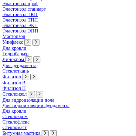
Эластоизол проф
Эластоизол стандарт
Эластоизол ТКП
Эластоизол ТПП
Эластоизол ЭКП
Эластоизол ЭПП
Мостоизол
Унифлекс
Для кровли
Гидробарьер
Линокром
Для фундамента
Стеклоткань
Филизол
Филизол В
Филизол Н
Стеклоизол
Для гидроизоляции пола
Для гидроизоляции фундамента
Для кровли
Стеклокром
Стеклофлекс
Стекломаст
Битумная мастика