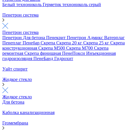
Белый технониколь
Герметик технониколь серый
Пенетрон система
Пенетрон система
Пенетрон
Для бетона
Пенекрит
Пенетрон Адмикс
Ватерплаг
Пенеплаг
Пенебар
Скрепа
Скрепа 20 кг
Скрепа 25 кг
Скрепа
конструкционная
Скрепа М500
Скрепа М700
Скрепа
ремонтная
Скрепа финишная
ПенеПокси
Инъекционная
гидроизоляция
ПенеБанд
Гидрохит
Уайт спирит
Жидкое стекло
Жидкое стекло
Для бетона
Каболка канализационная
Геомембрана