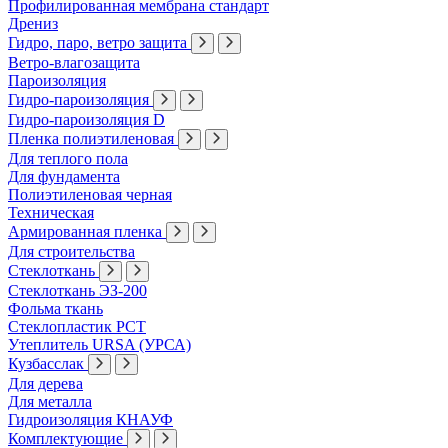
Профилированная мембрана стандарт
Дрениз
Гидро, паро, ветро защита
Ветро-влагозащита
Пароизоляция
Гидро-пароизоляция
Гидро-пароизоляция D
Пленка полиэтиленовая
Для теплого пола
Для фундамента
Полиэтиленовая черная
Техническая
Армированная пленка
Для строительства
Стеклоткань
Стеклоткань ЭЗ-200
Фольма ткань
Стеклопластик РСТ
Утеплитель URSA (УРСА)
Кузбасслак
Для дерева
Для металла
Гидроизоляция КНАУФ
Комплектующие