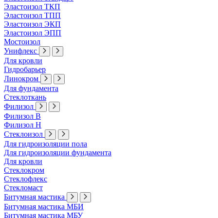
Эластоизол ТКП
Эластоизол ТПП
Эластоизол ЭКП
Эластоизол ЭПП
Мостоизол
Унифлекс
Для кровли
Гидробарьер
Линокром
Для фундамента
Стеклоткань
Филизол
Филизол В
Филизол Н
Стеклоизол
Для гидроизоляции пола
Для гидроизоляции фундамента
Для кровли
Стеклокром
Стеклофлекс
Стекломаст
Битумная мастика
Битумная мастика МБИ
Битумная мастика МБУ