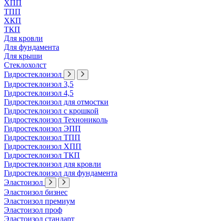
ХПП
ТПП
ХКП
ТКП
Для кровли
Для фундамента
Для крыши
Стеклохолст
Гидростеклоизол
Гидростеклоизол 3,5
Гидростеклоизол 4,5
Гидростеклоизол для отмостки
Гидростеклоизол с крошкой
Гидростеклоизол Технониколь
Гидростеклоизол ЭПП
Гидростеклоизол ТПП
Гидростеклоизол ХПП
Гидростеклоизол ТКП
Гидростеклоизол для кровли
Гидростеклоизол для фундамента
Эластоизол
Эластоизол бизнес
Эластоизол премиум
Эластоизол проф
Эластоизол стандарт