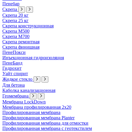
Пенебар
Скрепа
Скрепа 20 кг
Скрепа 25 кг
Скрепа конструкционная
Скрепа М500
Скрепа М700
Скрепа ремонтная
Скрепа финишная
ПенеПокси
Инъекционная гидроизоляция
ПенеБанд
Гидрохит
Уайт спирит
Жидкое стекло
Для бетона
Каболка канализационная
Геомембрана
Мембрана LockDown
Мембрана профилированная 2х20
Профилированная мембрана
Профилированная мембрана Planter
Профилированная мембрана для отмостки
Профилированная мембрана с геотекстилем