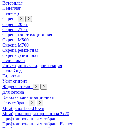
Ватерплаг
Пенеплаг
Пенебар
Скрепа
Скрепа 20 кг
Скрепа 25 кг
Скрепа конструкционная
Скрепа М500
Скрепа М700
Скрепа ремонтная
Скрепа финишная
ПенеПокси
Инъекционная гидроизоляция
ПенеБанд
Гидрохит
Уайт спирит
Жидкое стекло
Для бетона
Каболка канализационная
Геомембрана
Мембрана LockDown
Мембрана профилированная 2х20
Профилированная мембрана
Профилированная мембрана Planter