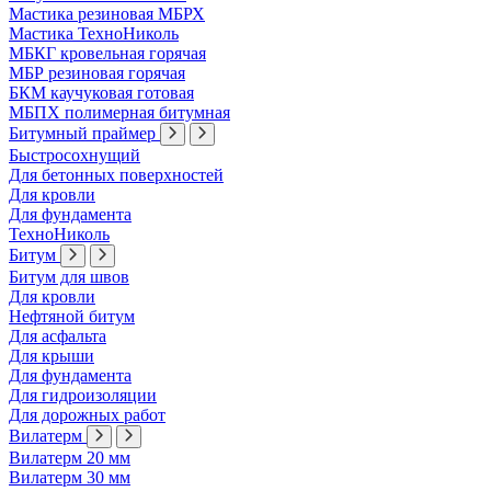
Мастика резиновая МБРХ
Мастика ТехноНиколь
МБКГ кровельная горячая
МБР резиновая горячая
БКМ каучуковая готовая
МБПХ полимерная битумная
Битумный праймер
Быстросохнущий
Для бетонных поверхностей
Для кровли
Для фундамента
ТехноНиколь
Битум
Битум для швов
Для кровли
Нефтяной битум
Для асфальта
Для крыши
Для фундамента
Для гидроизоляции
Для дорожных работ
Вилатерм
Вилатерм 20 мм
Вилатерм 30 мм