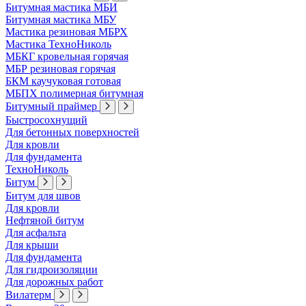
Битумная мастика МБИ
Битумная мастика МБУ
Мастика резиновая МБРХ
Мастика ТехноНиколь
МБКГ кровельная горячая
МБР резиновая горячая
БКМ каучуковая готовая
МБПХ полимерная битумная
Битумный праймер
Быстросохнущий
Для бетонных поверхностей
Для кровли
Для фундамента
ТехноНиколь
Битум
Битум для швов
Для кровли
Нефтяной битум
Для асфальта
Для крыши
Для фундамента
Для гидроизоляции
Для дорожных работ
Вилатерм