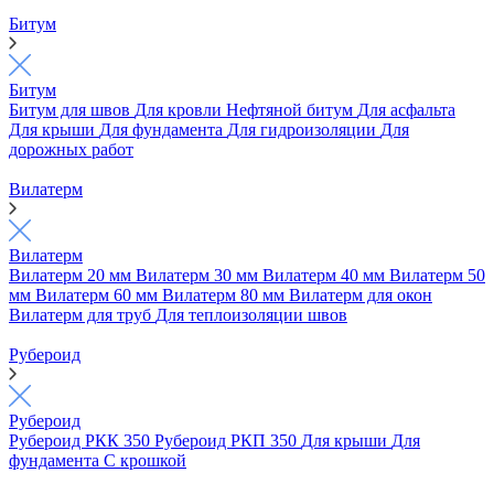
Битум
Битум
Битум для швов
Для кровли
Нефтяной битум
Для асфальта
Для крыши
Для фундамента
Для гидроизоляции
Для
дорожных работ
Вилатерм
Вилатерм
Вилатерм 20 мм
Вилатерм 30 мм
Вилатерм 40 мм
Вилатерм 50
мм
Вилатерм 60 мм
Вилатерм 80 мм
Вилатерм для окон
Вилатерм для труб
Для теплоизоляции швов
Рубероид
Рубероид
Рубероид РКК 350
Рубероид РКП 350
Для крыши
Для
фундамента
С крошкой