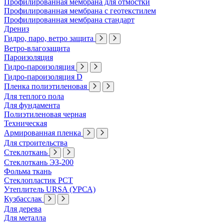
Профилированная мембрана для отмостки
Профилированная мембрана с геотекстилем
Профилированная мембрана стандарт
Дрениз
Гидро, паро, ветро защита
Ветро-влагозащита
Пароизоляция
Гидро-пароизоляция
Гидро-пароизоляция D
Пленка полиэтиленовая
Для теплого пола
Для фундамента
Полиэтиленовая черная
Техническая
Армированная пленка
Для строительства
Стеклоткань
Стеклоткань ЭЗ-200
Фольма ткань
Стеклопластик РСТ
Утеплитель URSA (УРСА)
Кузбасслак
Для дерева
Для металла