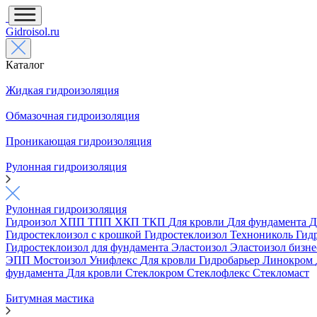
Gidroisol.ru
Каталог
Жидкая гидроизоляция
Обмазочная гидроизоляция
Проникающая гидроизоляция
Рулонная гидроизоляция
Рулонная гидроизоляция
Гидроизол
ХПП
ТПП
ХКП
ТКП
Для кровли
Для фундамента
Д
Гидростеклоизол с крошкой
Гидростеклоизол Технониколь
Гид
Гидростеклоизол для фундамента
Эластоизол
Эластоизол бизн
ЭПП
Мостоизол
Унифлекс
Для кровли
Гидробарьер
Линокром
фундамента
Для кровли
Стеклокром
Стеклофлекс
Стекломаст
Битумная мастика