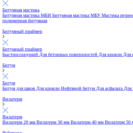
Битумная мастика
Битумная мастика МБИ
Битумная мастика МБУ
Мастика рези
полимерная битумная
Битумный праймер
Битумный праймер
Быстросохнущий
Для бетонных поверхностей
Для кровли
Для
Битум
Битум
Битум для швов
Для кровли
Нефтяной битум
Для асфальта
Для
Вилатерм
Вилатерм
Вилатерм 20 мм
Вилатерм 30 мм
Вилатерм 40 мм
Вилатерм 50
Рубероид