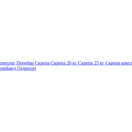
енеплаг
Пенебар
Скрепа
Скрепа 20 кг
Скрепа 25 кг
Скрепа конс
енеБанд
Гидрохит