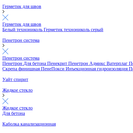
Герметик для швов
Герметик для швов
Белый технониколь
Герметик технониколь серый
Пенетрон система
Пенетрон система
Пенетрон
Для бетона
Пенекрит
Пенетрон Адмикс
Ватерплаг
П
Скрепа финишная
ПенеПокси
Инъекционная гидроизоляция
П
Уайт спирит
Жидкое стекло
Жидкое стекло
Для бетона
Каболка канализационная