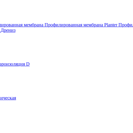
ированная мембрана
Профилированная мембрана Planter
Профил
т
Дрениз
ароизоляция D
ическая