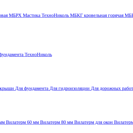
новая МБРХ
Мастика ТехноНиколь
МБКГ кровельная горячая
МБР
 фундамента
ТехноНиколь
 крыши
Для фундамента
Для гидроизоляции
Для дорожных рабо
 мм
Вилатерм 60 мм
Вилатерм 80 мм
Вилатерм для окон
Вилатерм