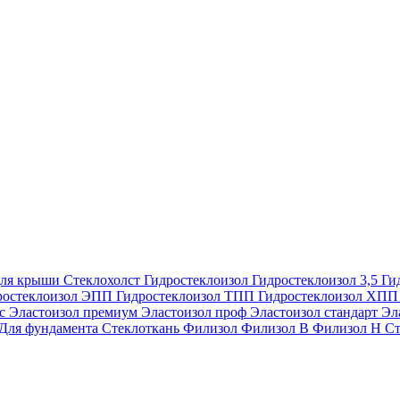
ля крыши
Стеклохолст
Гидростеклоизол
Гидростеклоизол 3,5
Ги
ростеклоизол ЭПП
Гидростеклоизол ТПП
Гидростеклоизол ХП
ес
Эластоизол премиум
Эластоизол проф
Эластоизол стандарт
Эл
Для фундамента
Стеклоткань
Филизол
Филизол В
Филизол Н
Ст