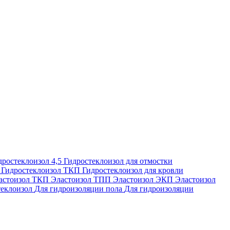
дростеклоизол 4,5
Гидростеклоизол для отмостки
П
Гидростеклоизол ТКП
Гидростеклоизол для кровли
астоизол ТКП
Эластоизол ТПП
Эластоизол ЭКП
Эластоизол
еклоизол
Для гидроизоляции пола
Для гидроизоляции