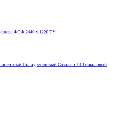
Фанера ФСФ 2440 х 1220 ТУ
понентный
Полиуретановый
Сазиласт 13
Тиоколовый