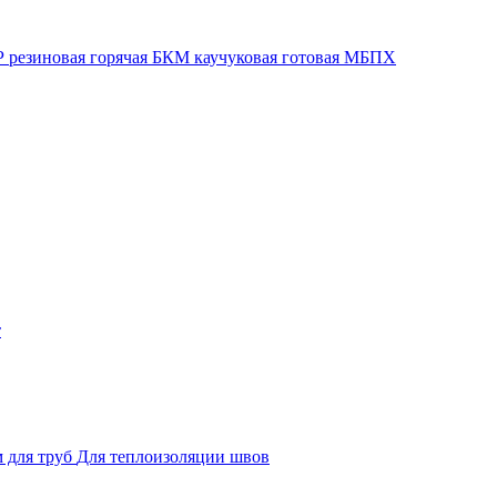
 резиновая горячая
БКМ каучуковая готовая
МБПХ
т
 для труб
Для теплоизоляции швов