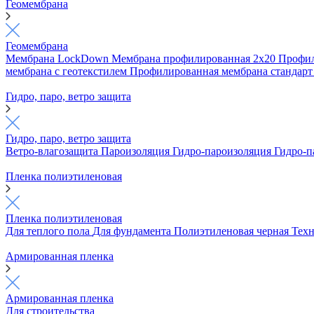
Геомембрана
Геомембрана
Мембрана LockDown
Мембрана профилированная 2х20
Профил
мембрана с геотекстилем
Профилированная мембрана стандар
Гидро, паро, ветро защита
Гидро, паро, ветро защита
Ветро-влагозащита
Пароизоляция
Гидро-пароизоляция
Гидро-п
Пленка полиэтиленовая
Пленка полиэтиленовая
Для теплого пола
Для фундамента
Полиэтиленовая черная
Техн
Армированная пленка
Армированная пленка
Для строительства