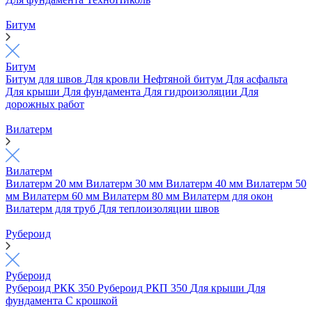
Битум
Битум
Битум для швов
Для кровли
Нефтяной битум
Для асфальта
Для крыши
Для фундамента
Для гидроизоляции
Для
дорожных работ
Вилатерм
Вилатерм
Вилатерм 20 мм
Вилатерм 30 мм
Вилатерм 40 мм
Вилатерм 50
мм
Вилатерм 60 мм
Вилатерм 80 мм
Вилатерм для окон
Вилатерм для труб
Для теплоизоляции швов
Рубероид
Рубероид
Рубероид РКК 350
Рубероид РКП 350
Для крыши
Для
фундамента
С крошкой