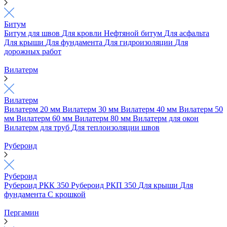
Битум
Битум для швов
Для кровли
Нефтяной битум
Для асфальта
Для крыши
Для фундамента
Для гидроизоляции
Для
дорожных работ
Вилатерм
Вилатерм
Вилатерм 20 мм
Вилатерм 30 мм
Вилатерм 40 мм
Вилатерм 50
мм
Вилатерм 60 мм
Вилатерм 80 мм
Вилатерм для окон
Вилатерм для труб
Для теплоизоляции швов
Рубероид
Рубероид
Рубероид РКК 350
Рубероид РКП 350
Для крыши
Для
фундамента
С крошкой
Пергамин