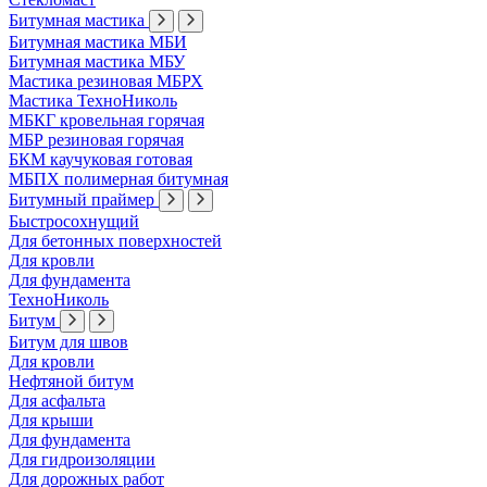
Битумная мастика
Битумная мастика МБИ
Битумная мастика МБУ
Мастика резиновая МБРХ
Мастика ТехноНиколь
МБКГ кровельная горячая
МБР резиновая горячая
БКМ каучуковая готовая
МБПХ полимерная битумная
Битумный праймер
Быстросохнущий
Для бетонных поверхностей
Для кровли
Для фундамента
ТехноНиколь
Битум
Битум для швов
Для кровли
Нефтяной битум
Для асфальта
Для крыши
Для фундамента
Для гидроизоляции
Для дорожных работ