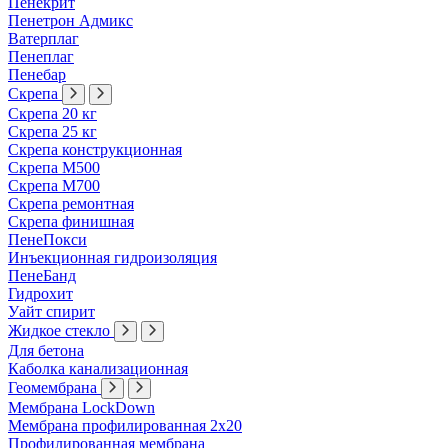
Пенекрит
Пенетрон Адмикс
Ватерплаг
Пенеплаг
Пенебар
Скрепа
Скрепа 20 кг
Скрепа 25 кг
Скрепа конструкционная
Скрепа М500
Скрепа М700
Скрепа ремонтная
Скрепа финишная
ПенеПокси
Инъекционная гидроизоляция
ПенеБанд
Гидрохит
Уайт спирит
Жидкое стекло
Для бетона
Каболка канализационная
Геомембрана
Мембрана LockDown
Мембрана профилированная 2х20
Профилированная мембрана