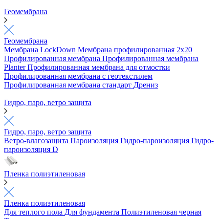
Геомембрана
Геомембрана
Мембрана LockDown
Мембрана профилированная 2х20
Профилированная мембрана
Профилированная мембрана
Planter
Профилированная мембрана для отмостки
Профилированная мембрана с геотекстилем
Профилированная мембрана стандарт
Дрениз
Гидро, паро, ветро защита
Гидро, паро, ветро защита
Ветро-влагозащита
Пароизоляция
Гидро-пароизоляция
Гидро-
пароизоляция D
Пленка полиэтиленовая
Пленка полиэтиленовая
Для теплого пола
Для фундамента
Полиэтиленовая черная