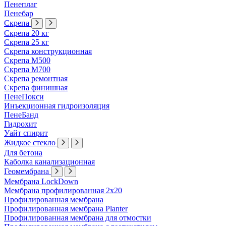
Пенеплаг
Пенебар
Скрепа
Скрепа 20 кг
Скрепа 25 кг
Скрепа конструкционная
Скрепа М500
Скрепа М700
Скрепа ремонтная
Скрепа финишная
ПенеПокси
Инъекционная гидроизоляция
ПенеБанд
Гидрохит
Уайт спирит
Жидкое стекло
Для бетона
Каболка канализационная
Геомембрана
Мембрана LockDown
Мембрана профилированная 2х20
Профилированная мембрана
Профилированная мембрана Planter
Профилированная мембрана для отмостки