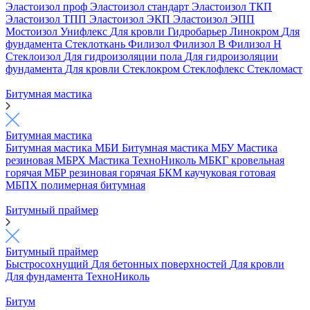
Эластоизол проф
Эластоизол стандарт
Эластоизол ТКП
Эластоизол ТПП
Эластоизол ЭКП
Эластоизол ЭПП
Мостоизол
Унифлекс
Для кровли
Гидробарьер
Линокром
Для
фундамента
Стеклоткань
Филизол
Филизол В
Филизол Н
Стеклоизол
Для гидроизоляции пола
Для гидроизоляции
фундамента
Для кровли
Стеклокром
Стеклофлекс
Стекломаст
Битумная мастика
Битумная мастика
Битумная мастика МБИ
Битумная мастика МБУ
Мастика
резиновая МБРХ
Мастика ТехноНиколь
МБКГ кровельная
горячая
МБР резиновая горячая
БКМ каучуковая готовая
МБПХ полимерная битумная
Битумный праймер
Битумный праймер
Быстросохнущий
Для бетонных поверхностей
Для кровли
Для фундамента
ТехноНиколь
Битум