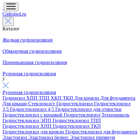
Gidroisol.ru
Каталог
Жидкая гидроизоляция
Обмазочная гидроизоляция
Проникающая гидроизоляция
Рулонная гидроизоляция
Рулонная гидроизоляция
Гидроизол
ХПП
ТПП
ХКП
ТКП
Для кровли
Для фундамента
Для крыши
Стеклохолст
Гидростеклоизол
Гидростеклоизол
3,5
Гидростеклоизол 4,5
Гидростеклоизол для отмостки
Гидростеклоизол с крошкой
Гидростеклоизол Технониколь
Гидростеклоизол ЭПП
Гидростеклоизол ТПП
Гидростеклоизол ХПП
Гидростеклоизол ТКП
Гидростеклоизол для кровли
Гидростеклоизол для фундамента
Эластоизол
Эластоизол бизнес
Эластоизол премиум