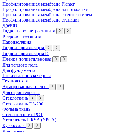
Профилированная мембрана Planter
Профилированная мембрана для отмостки
Профилированная мембрана с геотекстилем
Профилированная мембрана стандарт
Дрениз
Гидро, паро, ветро защита
Ветро-влагозащита
Пароизоляция
Гидро-пароизоляция
Гидро-пароизоляция D
Пленка полиэтиленовая
Для теплого пола
Для фундамента
Полиэтиленовая черная
Техническая
Армированная пленка
Для строительства
Стеклоткань
Стеклоткань ЭЗ-200
Фольма ткань
Стеклопластик РСТ
Утеплитель URSA (УРСА)
Кузбасслак
Для дерева