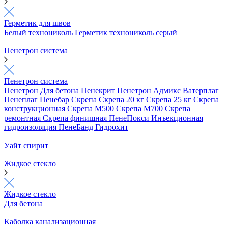
Герметик для швов
Белый технониколь
Герметик технониколь серый
Пенетрон система
Пенетрон система
Пенетрон
Для бетона
Пенекрит
Пенетрон Адмикс
Ватерплаг
Пенеплаг
Пенебар
Скрепа
Скрепа 20 кг
Скрепа 25 кг
Скрепа
конструкционная
Скрепа М500
Скрепа М700
Скрепа
ремонтная
Скрепа финишная
ПенеПокси
Инъекционная
гидроизоляция
ПенеБанд
Гидрохит
Уайт спирит
Жидкое стекло
Жидкое стекло
Для бетона
Каболка канализационная