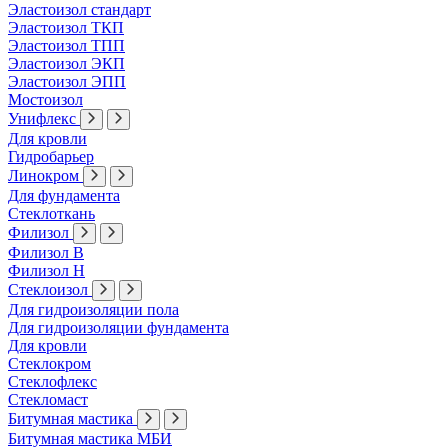
Эластоизол стандарт
Эластоизол ТКП
Эластоизол ТПП
Эластоизол ЭКП
Эластоизол ЭПП
Мостоизол
Унифлекс
Для кровли
Гидробарьер
Линокром
Для фундамента
Стеклоткань
Филизол
Филизол В
Филизол Н
Стеклоизол
Для гидроизоляции пола
Для гидроизоляции фундамента
Для кровли
Стеклокром
Стеклофлекс
Стекломаст
Битумная мастика
Битумная мастика МБИ