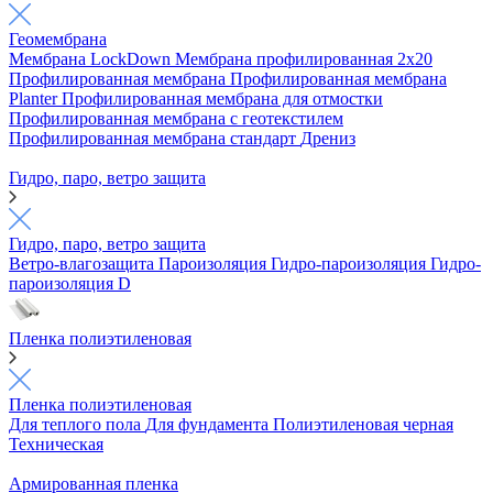
Геомембрана
Мембрана LockDown
Мембрана профилированная 2х20
Профилированная мембрана
Профилированная мембрана
Planter
Профилированная мембрана для отмостки
Профилированная мембрана с геотекстилем
Профилированная мембрана стандарт
Дрениз
Гидро, паро, ветро защита
Гидро, паро, ветро защита
Ветро-влагозащита
Пароизоляция
Гидро-пароизоляция
Гидро-
пароизоляция D
Пленка полиэтиленовая
Пленка полиэтиленовая
Для теплого пола
Для фундамента
Полиэтиленовая черная
Техническая
Армированная пленка