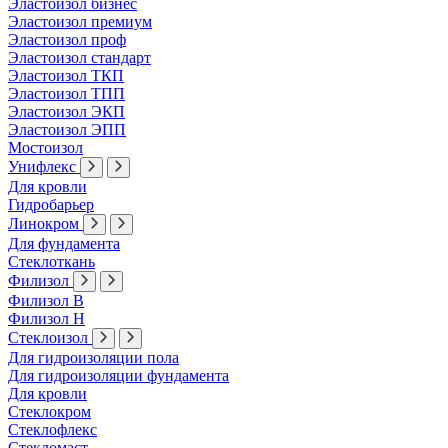
Эластоизол бизнес
Эластоизол премиум
Эластоизол проф
Эластоизол стандарт
Эластоизол ТКП
Эластоизол ТПП
Эластоизол ЭКП
Эластоизол ЭПП
Мостоизол
Унифлекс
Для кровли
Гидробарьер
Линокром
Для фундамента
Стеклоткань
Филизол
Филизол В
Филизол Н
Стеклоизол
Для гидроизоляции пола
Для гидроизоляции фундамента
Для кровли
Стеклокром
Стеклофлекс
Стекломаст