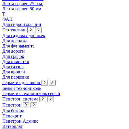
Лента герлен 25 п.м.
Лента герлен 50 мм
Т
ФАП
Для гидроизоляции
Геотекстиль
Для садовых дорожек
Для дренажа
Для фундамента
Для дороги
Для грядок
Для отмостки
Для газона
Для кровли
Для парковки
Герметик для швов
Белый технониколь
Герметик технониколь серый
Пенетрон система
Пенетрон
Для бетона
Пенекрит
Пенетрон Адмикс
Ватерплаг