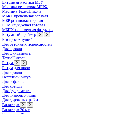
Битумная мастика МБУ
Мастика резиновая МБРХ
Мастика ТехноНиколь
МБКГ кровельная горячая
МБР резиновая горячая
БКМ каучуковая готовая
МБПХ полимерная битумная
Битумный праймер
Быстросохнущий
Для бетонных поверхностей
Для кровли
Для фундамента
ТехноНиколь
Битум
Битум для швов
Для кровли
Нефтяной битум
Для асфальта
Для крыши
Для фундамента
Для гидроизоляции
Для дорожных работ
Вилатерм
Вилатерм 20 мм