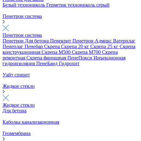
Белый технониколь
Герметик технониколь серый
Пенетрон система
Пенетрон система
Пенетрон
Для бетона
Пенекрит
Пенетрон Адмикс
Ватерплаг
Пенеплаг
Пенебар
Скрепа
Скрепа 20 кг
Скрепа 25 кг
Скрепа
конструкционная
Скрепа М500
Скрепа М700
Скрепа
ремонтная
Скрепа финишная
ПенеПокси
Инъекционная
гидроизоляция
ПенеБанд
Гидрохит
Уайт спирит
Жидкое стекло
Жидкое стекло
Для бетона
Каболка канализационная
Геомембрана