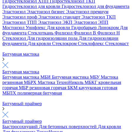
Гидростеклоизол ХПП
Гидростеклоизол ТКП
Гидростеклоизол для кровли
Гидростеклоизол для фундамента
Эластоизол
Эластоизол бизнес
Эластоизол премиум
Эластоизол проф
Эластоизол стандарт
Эластоизол ТКП
Эластоизол ТПП
Эластоизол ЭКП
Эластоизол ЭПП
Мостоизол
Унифлекс
Для кровли
Гидробарьер
Линокром
Для
фундамента
Стеклоткань
Филизол
Филизол В
Филизол Н
Стеклоизол
Для гидроизоляции пола
Для гидроизоляции
фундамента
Для кровли
Стеклокром
Стеклофлекс
Стекломаст
Битумная мастика
Битумная мастика
Битумная мастика МБИ
Битумная мастика МБУ
Мастика
резиновая МБРХ
Мастика ТехноНиколь
МБКГ кровельная
горячая
МБР резиновая горячая
БКМ каучуковая готовая
МБПХ полимерная битумная
Битумный праймер
Битумный праймер
Быстросохнущий
Для бетонных поверхностей
Для кровли
Для фундамента
ТехноНиколь