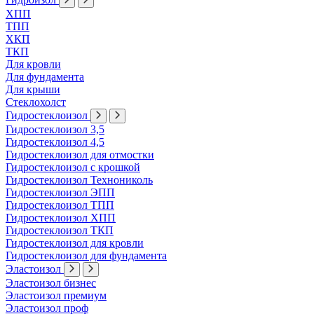
ХПП
ТПП
ХКП
ТКП
Для кровли
Для фундамента
Для крыши
Стеклохолст
Гидростеклоизол
Гидростеклоизол 3,5
Гидростеклоизол 4,5
Гидростеклоизол для отмостки
Гидростеклоизол с крошкой
Гидростеклоизол Технониколь
Гидростеклоизол ЭПП
Гидростеклоизол ТПП
Гидростеклоизол ХПП
Гидростеклоизол ТКП
Гидростеклоизол для кровли
Гидростеклоизол для фундамента
Эластоизол
Эластоизол бизнес
Эластоизол премиум
Эластоизол проф