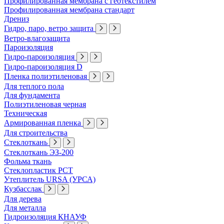
Профилированная мембрана с геотекстилем
Профилированная мембрана стандарт
Дрениз
Гидро, паро, ветро защита
Ветро-влагозащита
Пароизоляция
Гидро-пароизоляция
Гидро-пароизоляция D
Пленка полиэтиленовая
Для теплого пола
Для фундамента
Полиэтиленовая черная
Техническая
Армированная пленка
Для строительства
Стеклоткань
Стеклоткань ЭЗ-200
Фольма ткань
Стеклопластик РСТ
Утеплитель URSA (УРСА)
Кузбасслак
Для дерева
Для металла
Гидроизоляция КНАУФ