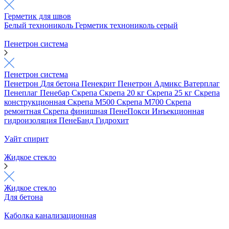
Герметик для швов
Белый технониколь
Герметик технониколь серый
Пенетрон система
Пенетрон система
Пенетрон
Для бетона
Пенекрит
Пенетрон Адмикс
Ватерплаг
Пенеплаг
Пенебар
Скрепа
Скрепа 20 кг
Скрепа 25 кг
Скрепа
конструкционная
Скрепа М500
Скрепа М700
Скрепа
ремонтная
Скрепа финишная
ПенеПокси
Инъекционная
гидроизоляция
ПенеБанд
Гидрохит
Уайт спирит
Жидкое стекло
Жидкое стекло
Для бетона
Каболка канализационная