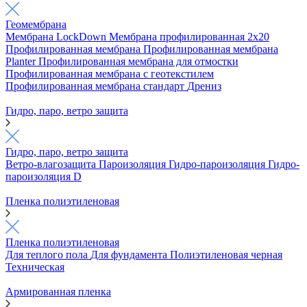
Геомембрана
Мембрана LockDown
Мембрана профилированная 2х20
Профилированная мембрана
Профилированная мембрана
Planter
Профилированная мембрана для отмостки
Профилированная мембрана с геотекстилем
Профилированная мембрана стандарт
Дрениз
Гидро, паро, ветро защита
Гидро, паро, ветро защита
Ветро-влагозащита
Пароизоляция
Гидро-пароизоляция
Гидро-
пароизоляция D
Пленка полиэтиленовая
Пленка полиэтиленовая
Для теплого пола
Для фундамента
Полиэтиленовая черная
Техническая
Армированная пленка