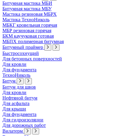
Битумная мастика МБИ
Битумная мастика МБУ
Мастика резиновая МБРХ
Мастика ТехноНиколь
МБКГ кровельная горячая
МБР резиновая горячая
БКМ каучуковая готовая
МБПХ полимерная битумная
Битумный праймер
Быстросохнущий
Для бетонных поверхностей
Для кровли
Для фундамента
ТехноНиколь
Битум
Битум для швов
Для кровли
Нефтяной битум
Для асфальта
Для крыши
Для фундамента
Для гидроизоляции
Для дорожных работ
Вилатерм