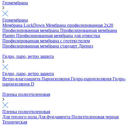
Геомембрана
Геомембрана
Мембрана LockDown
Мембрана профилированная 2х20
Профилированная мембрана
Профилированная мембрана
Planter
Профилированная мембрана для отмостки
Профилированная мембрана с геотекстилем
Профилированная мембрана стандарт
Дрениз
Гидро, паро, ветро защита
Гидро, паро, ветро защита
Ветро-влагозащита
Пароизоляция
Гидро-пароизоляция
Гидро-
пароизоляция D
Пленка полиэтиленовая
Пленка полиэтиленовая
Для теплого пола
Для фундамента
Полиэтиленовая черная
Техническая