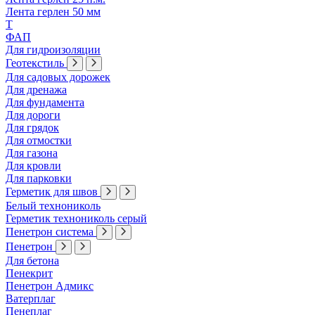
Лента герлен 50 мм
Т
ФАП
Для гидроизоляции
Геотекстиль
Для садовых дорожек
Для дренажа
Для фундамента
Для дороги
Для грядок
Для отмостки
Для газона
Для кровли
Для парковки
Герметик для швов
Белый технониколь
Герметик технониколь серый
Пенетрон система
Пенетрон
Для бетона
Пенекрит
Пенетрон Адмикс
Ватерплаг
Пенеплаг