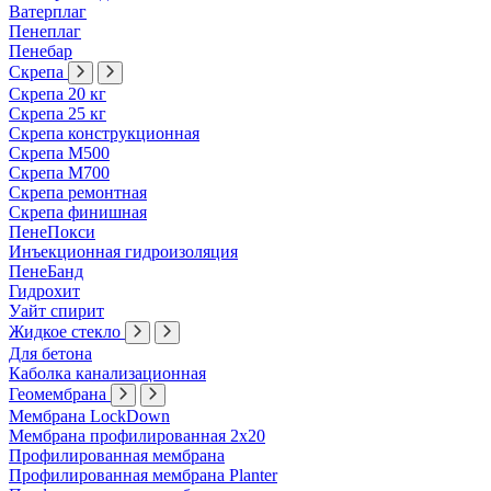
Ватерплаг
Пенеплаг
Пенебар
Скрепа
Скрепа 20 кг
Скрепа 25 кг
Скрепа конструкционная
Скрепа М500
Скрепа М700
Скрепа ремонтная
Скрепа финишная
ПенеПокси
Инъекционная гидроизоляция
ПенеБанд
Гидрохит
Уайт спирит
Жидкое стекло
Для бетона
Каболка канализационная
Геомембрана
Мембрана LockDown
Мембрана профилированная 2х20
Профилированная мембрана
Профилированная мембрана Planter