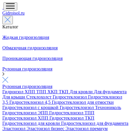
Gidroisol.ru
Каталог
Жидкая гидроизоляция
Обмазочная гидроизоляция
Проникающая гидроизоляция
Рулонная гидроизоляция
Рулонная гидроизоляция
Гидроизол
ХПП
ТПП
ХКП
ТКП
Для кровли
Для фундамента
Для крыши
Стеклохолст
Гидростеклоизол
Гидростеклоизол
3,5
Гидростеклоизол 4,5
Гидростеклоизол для отмостки
Гидростеклоизол с крошкой
Гидростеклоизол Технониколь
Гидростеклоизол ЭПП
Гидростеклоизол ТПП
Гидростеклоизол ХПП
Гидростеклоизол ТКП
Гидростеклоизол для кровли
Гидростеклоизол для фундамента
Эластоизол
Эластоизол бизнес
Эластоизол премиум