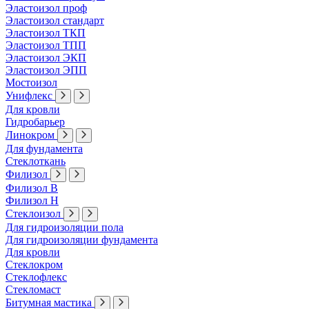
Эластоизол проф
Эластоизол стандарт
Эластоизол ТКП
Эластоизол ТПП
Эластоизол ЭКП
Эластоизол ЭПП
Мостоизол
Унифлекс
Для кровли
Гидробарьер
Линокром
Для фундамента
Стеклоткань
Филизол
Филизол В
Филизол Н
Стеклоизол
Для гидроизоляции пола
Для гидроизоляции фундамента
Для кровли
Стеклокром
Стеклофлекс
Стекломаст
Битумная мастика