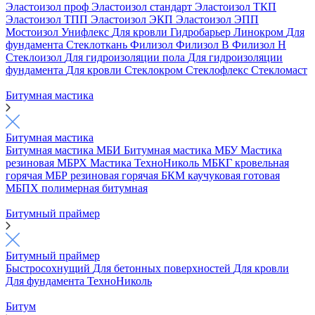
Эластоизол проф
Эластоизол стандарт
Эластоизол ТКП
Эластоизол ТПП
Эластоизол ЭКП
Эластоизол ЭПП
Мостоизол
Унифлекс
Для кровли
Гидробарьер
Линокром
Для
фундамента
Стеклоткань
Филизол
Филизол В
Филизол Н
Стеклоизол
Для гидроизоляции пола
Для гидроизоляции
фундамента
Для кровли
Стеклокром
Стеклофлекс
Стекломаст
Битумная мастика
Битумная мастика
Битумная мастика МБИ
Битумная мастика МБУ
Мастика
резиновая МБРХ
Мастика ТехноНиколь
МБКГ кровельная
горячая
МБР резиновая горячая
БКМ каучуковая готовая
МБПХ полимерная битумная
Битумный праймер
Битумный праймер
Быстросохнущий
Для бетонных поверхностей
Для кровли
Для фундамента
ТехноНиколь
Битум