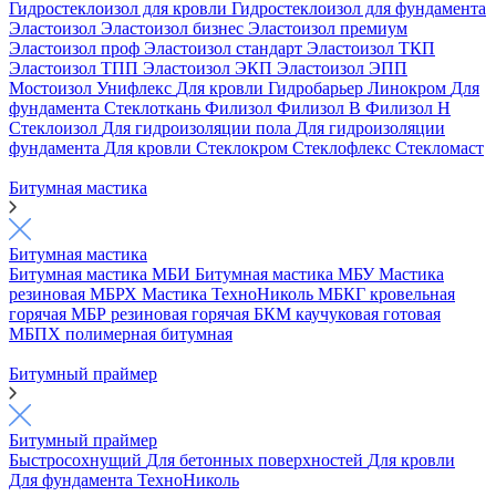
Гидростеклоизол для кровли
Гидростеклоизол для фундамента
Эластоизол
Эластоизол бизнес
Эластоизол премиум
Эластоизол проф
Эластоизол стандарт
Эластоизол ТКП
Эластоизол ТПП
Эластоизол ЭКП
Эластоизол ЭПП
Мостоизол
Унифлекс
Для кровли
Гидробарьер
Линокром
Для
фундамента
Стеклоткань
Филизол
Филизол В
Филизол Н
Стеклоизол
Для гидроизоляции пола
Для гидроизоляции
фундамента
Для кровли
Стеклокром
Стеклофлекс
Стекломаст
Битумная мастика
Битумная мастика
Битумная мастика МБИ
Битумная мастика МБУ
Мастика
резиновая МБРХ
Мастика ТехноНиколь
МБКГ кровельная
горячая
МБР резиновая горячая
БКМ каучуковая готовая
МБПХ полимерная битумная
Битумный праймер
Битумный праймер
Быстросохнущий
Для бетонных поверхностей
Для кровли
Для фундамента
ТехноНиколь