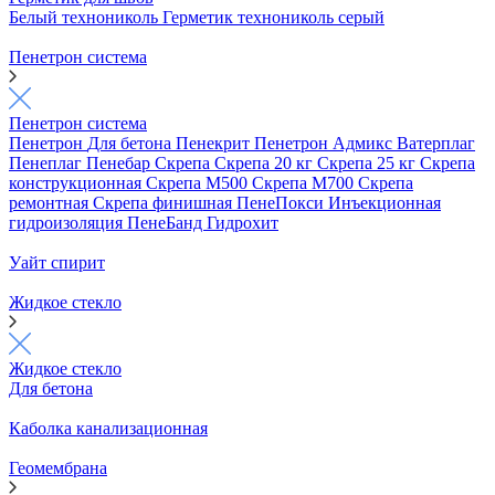
Белый технониколь
Герметик технониколь серый
Пенетрон система
Пенетрон система
Пенетрон
Для бетона
Пенекрит
Пенетрон Адмикс
Ватерплаг
Пенеплаг
Пенебар
Скрепа
Скрепа 20 кг
Скрепа 25 кг
Скрепа
конструкционная
Скрепа М500
Скрепа М700
Скрепа
ремонтная
Скрепа финишная
ПенеПокси
Инъекционная
гидроизоляция
ПенеБанд
Гидрохит
Уайт спирит
Жидкое стекло
Жидкое стекло
Для бетона
Каболка канализационная
Геомембрана