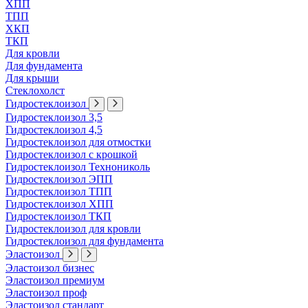
ХПП
ТПП
ХКП
ТКП
Для кровли
Для фундамента
Для крыши
Стеклохолст
Гидростеклоизол
Гидростеклоизол 3,5
Гидростеклоизол 4,5
Гидростеклоизол для отмостки
Гидростеклоизол с крошкой
Гидростеклоизол Технониколь
Гидростеклоизол ЭПП
Гидростеклоизол ТПП
Гидростеклоизол ХПП
Гидростеклоизол ТКП
Гидростеклоизол для кровли
Гидростеклоизол для фундамента
Эластоизол
Эластоизол бизнес
Эластоизол премиум
Эластоизол проф
Эластоизол стандарт