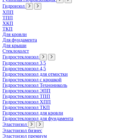
Гидроизол
ХПП
ТПП
ХКП
ТКП
Для кровли
Для фундамента
Для крыши
Стеклохолст
Гидростеклоизол
Гидростеклоизол 3,5
Гидростеклоизол 4,5
Гидростеклоизол для отмостки
Гидростеклоизол с крошкой
Гидростеклоизол Технониколь
Гидростеклоизол ЭПП
Гидростеклоизол ТПП
Гидростеклоизол ХПП
Гидростеклоизол ТКП
Гидростеклоизол для кровли
Гидростеклоизол для фундамента
Эластоизол
Эластоизол бизнес
Эластоизол премиум