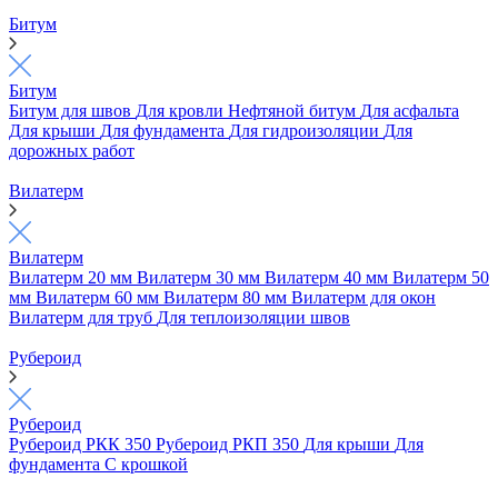
Битум
Битум
Битум для швов
Для кровли
Нефтяной битум
Для асфальта
Для крыши
Для фундамента
Для гидроизоляции
Для
дорожных работ
Вилатерм
Вилатерм
Вилатерм 20 мм
Вилатерм 30 мм
Вилатерм 40 мм
Вилатерм 50
мм
Вилатерм 60 мм
Вилатерм 80 мм
Вилатерм для окон
Вилатерм для труб
Для теплоизоляции швов
Рубероид
Рубероид
Рубероид РКК 350
Рубероид РКП 350
Для крыши
Для
фундамента
С крошкой