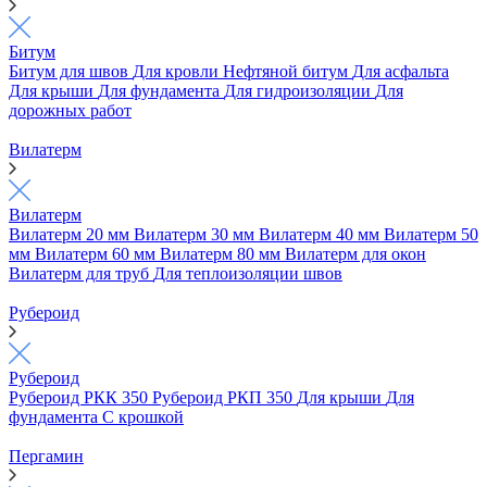
Битум
Битум для швов
Для кровли
Нефтяной битум
Для асфальта
Для крыши
Для фундамента
Для гидроизоляции
Для
дорожных работ
Вилатерм
Вилатерм
Вилатерм 20 мм
Вилатерм 30 мм
Вилатерм 40 мм
Вилатерм 50
мм
Вилатерм 60 мм
Вилатерм 80 мм
Вилатерм для окон
Вилатерм для труб
Для теплоизоляции швов
Рубероид
Рубероид
Рубероид РКК 350
Рубероид РКП 350
Для крыши
Для
фундамента
С крошкой
Пергамин