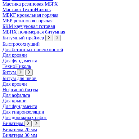
Мастика резиновая МБРХ
Мастика ТехноНиколь
МБКГ кровельная горячая
МБР резиновая горячая
БКМ каучуковая готовая
МБПХ полимерная битумная
Битумный праймер
Быстросохнущий
Для бетонных поверхностей
Для кровли
Для фундамента
ТехноНиколь
Битум
Битум для швов
Для кровли
Нефтяной битум
Для асфальта
Для крыши
Для фундамента
Для гидроизоляции
Для дорожных работ
Вилатерм
Вилатерм 20 мм
Вилатерм 30 мм