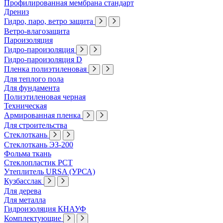
Профилированная мембрана стандарт
Дрениз
Гидро, паро, ветро защита
Ветро-влагозащита
Пароизоляция
Гидро-пароизоляция
Гидро-пароизоляция D
Пленка полиэтиленовая
Для теплого пола
Для фундамента
Полиэтиленовая черная
Техническая
Армированная пленка
Для строительства
Стеклоткань
Стеклоткань ЭЗ-200
Фольма ткань
Стеклопластик РСТ
Утеплитель URSA (УРСА)
Кузбасслак
Для дерева
Для металла
Гидроизоляция КНАУФ
Комплектующие