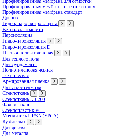
Профилированная мембрана для отмостки
Профилированная мембрана с геотекстилем
Профилированная мембрана стандарт
Дрениз
Гидро, паро, ветро защита
Ветро-влагозащита
Пароизоляция
Гидро-пароизоляция
Гидро-пароизоляция D
Пленка полиэтиленовая
Для теплого пола
Для фундамента
Полиэтиленовая черная
Техническая
Армированная пленка
Для строительства
Стеклоткань
Стеклоткань ЭЗ-200
Фольма ткань
Стеклопластик РСТ
Утеплитель URSA (УРСА)
Кузбасслак
Для дерева
Для металла