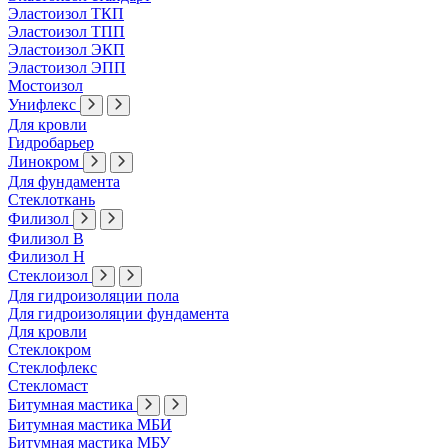
Эластоизол ТКП
Эластоизол ТПП
Эластоизол ЭКП
Эластоизол ЭПП
Мостоизол
Унифлекс
Для кровли
Гидробарьер
Линокром
Для фундамента
Стеклоткань
Филизол
Филизол В
Филизол Н
Стеклоизол
Для гидроизоляции пола
Для гидроизоляции фундамента
Для кровли
Стеклокром
Стеклофлекс
Стекломаст
Битумная мастика
Битумная мастика МБИ
Битумная мастика МБУ