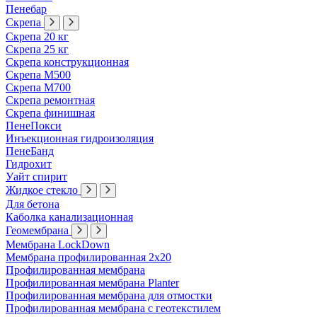
Пенебар
Скрепа
Скрепа 20 кг
Скрепа 25 кг
Скрепа конструкционная
Скрепа М500
Скрепа М700
Скрепа ремонтная
Скрепа финишная
ПенеПокси
Инъекционная гидроизоляция
ПенеБанд
Гидрохит
Уайт спирит
Жидкое стекло
Для бетона
Каболка канализационная
Геомембрана
Мембрана LockDown
Мембрана профилированная 2х20
Профилированная мембрана
Профилированная мембрана Planter
Профилированная мембрана для отмостки
Профилированная мембрана с геотекстилем