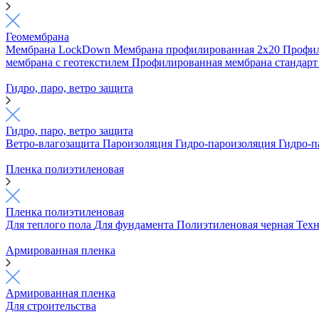
Геомембрана
Мембрана LockDown
Мембрана профилированная 2х20
Профил
мембрана с геотекстилем
Профилированная мембрана стандар
Гидро, паро, ветро защита
Гидро, паро, ветро защита
Ветро-влагозащита
Пароизоляция
Гидро-пароизоляция
Гидро-п
Пленка полиэтиленовая
Пленка полиэтиленовая
Для теплого пола
Для фундамента
Полиэтиленовая черная
Техн
Армированная пленка
Армированная пленка
Для строительства