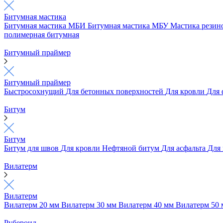
Битумная мастика
Битумная мастика МБИ
Битумная мастика МБУ
Мастика рези
полимерная битумная
Битумный праймер
Битумный праймер
Быстросохнущий
Для бетонных поверхностей
Для кровли
Для
Битум
Битум
Битум для швов
Для кровли
Нефтяной битум
Для асфальта
Для
Вилатерм
Вилатерм
Вилатерм 20 мм
Вилатерм 30 мм
Вилатерм 40 мм
Вилатерм 50
Рубероид