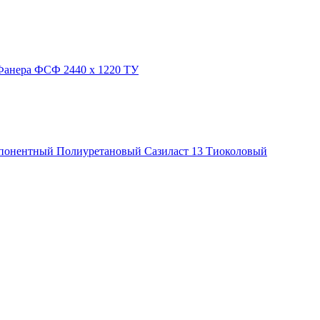
Фанера ФСФ 2440 х 1220 ТУ
понентный
Полиуретановый
Сазиласт 13
Тиоколовый