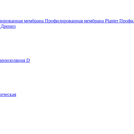
ированная мембрана
Профилированная мембрана Planter
Профил
т
Дрениз
ароизоляция D
ическая