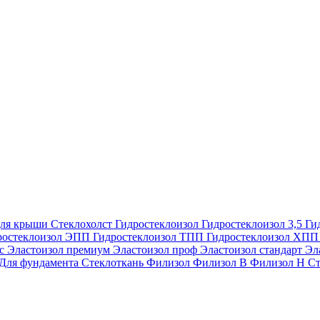
ля крыши
Стеклохолст
Гидростеклоизол
Гидростеклоизол 3,5
Ги
ростеклоизол ЭПП
Гидростеклоизол ТПП
Гидростеклоизол ХП
ес
Эластоизол премиум
Эластоизол проф
Эластоизол стандарт
Эл
Для фундамента
Стеклоткань
Филизол
Филизол В
Филизол Н
Ст