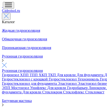
Gidroisol.ru
Каталог
Жидкая гидроизоляция
Обмазочная гидроизоляция
Проникающая гидроизоляция
Рулонная гидроизоляция
Рулонная гидроизоляция
Гидроизол
ХПП
ТПП
ХКП
ТКП
Для кровли
Для фундамента
Д
Гидростеклоизол с крошкой
Гидростеклоизол Технониколь
Гид
Гидростеклоизол для фундамента
Эластоизол
Эластоизол бизн
ЭПП
Мостоизол
Унифлекс
Для кровли
Гидробарьер
Линокром
фундамента
Для кровли
Стеклокром
Стеклофлекс
Стекломаст
Битумная мастика