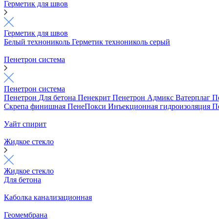
Герметик для швов
Герметик для швов
Белый технониколь
Герметик технониколь серый
Пенетрон система
Пенетрон система
Пенетрон
Для бетона
Пенекрит
Пенетрон Адмикс
Ватерплаг
П
Скрепа финишная
ПенеПокси
Инъекционная гидроизоляция
П
Уайт спирит
Жидкое стекло
Жидкое стекло
Для бетона
Каболка канализационная
Геомембрана