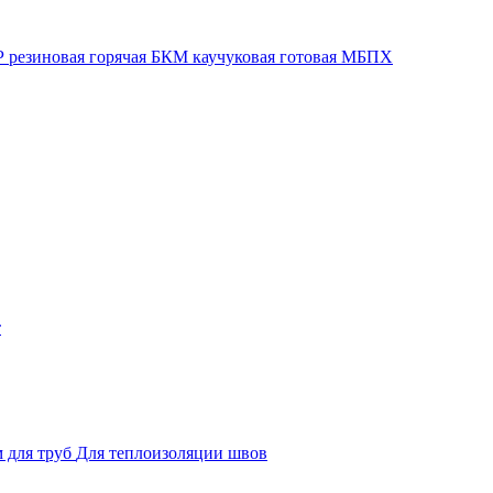
 резиновая горячая
БКМ каучуковая готовая
МБПХ
т
 для труб
Для теплоизоляции швов