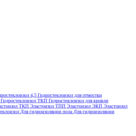
дростеклоизол 4,5
Гидростеклоизол для отмостки
П
Гидростеклоизол ТКП
Гидростеклоизол для кровли
астоизол ТКП
Эластоизол ТПП
Эластоизол ЭКП
Эластоизол
еклоизол
Для гидроизоляции пола
Для гидроизоляции