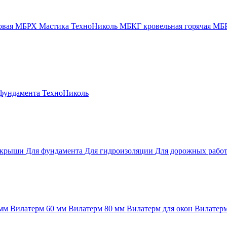
новая МБРХ
Мастика ТехноНиколь
МБКГ кровельная горячая
МБР
 фундамента
ТехноНиколь
 крыши
Для фундамента
Для гидроизоляции
Для дорожных рабо
 мм
Вилатерм 60 мм
Вилатерм 80 мм
Вилатерм для окон
Вилатерм