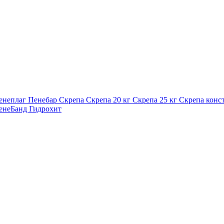
енеплаг
Пенебар
Скрепа
Скрепа 20 кг
Скрепа 25 кг
Скрепа конс
енеБанд
Гидрохит