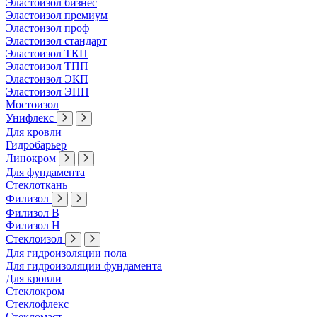
Эластоизол бизнес
Эластоизол премиум
Эластоизол проф
Эластоизол стандарт
Эластоизол ТКП
Эластоизол ТПП
Эластоизол ЭКП
Эластоизол ЭПП
Мостоизол
Унифлекс
Для кровли
Гидробарьер
Линокром
Для фундамента
Стеклоткань
Филизол
Филизол В
Филизол Н
Стеклоизол
Для гидроизоляции пола
Для гидроизоляции фундамента
Для кровли
Стеклокром
Стеклофлекс
Стекломаст