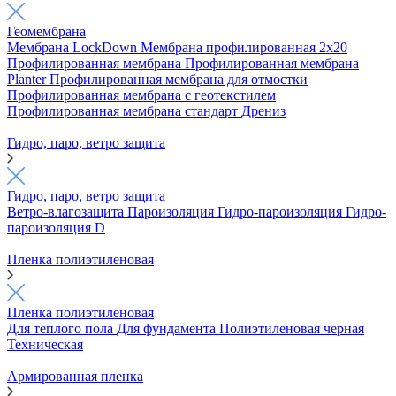
Геомембрана
Мембрана LockDown
Мембрана профилированная 2х20
Профилированная мембрана
Профилированная мембрана
Planter
Профилированная мембрана для отмостки
Профилированная мембрана с геотекстилем
Профилированная мембрана стандарт
Дрениз
Гидро, паро, ветро защита
Гидро, паро, ветро защита
Ветро-влагозащита
Пароизоляция
Гидро-пароизоляция
Гидро-
пароизоляция D
Пленка полиэтиленовая
Пленка полиэтиленовая
Для теплого пола
Для фундамента
Полиэтиленовая черная
Техническая
Армированная пленка