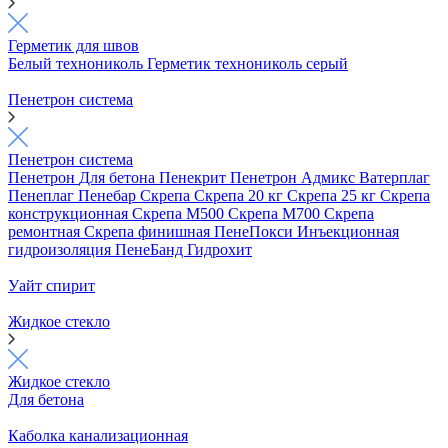
Герметик для швов
Белый технониколь
Герметик технониколь серый
Пенетрон система
Пенетрон система
Пенетрон
Для бетона
Пенекрит
Пенетрон Адмикс
Ватерплаг
Пенеплаг
Пенебар
Скрепа
Скрепа 20 кг
Скрепа 25 кг
Скрепа
конструкционная
Скрепа М500
Скрепа М700
Скрепа
ремонтная
Скрепа финишная
ПенеПокси
Инъекционная
гидроизоляция
ПенеБанд
Гидрохит
Уайт спирит
Жидкое стекло
Жидкое стекло
Для бетона
Каболка канализационная