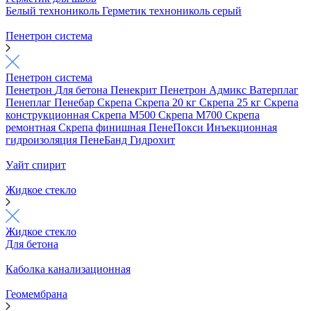
Белый технониколь
Герметик технониколь серый
Пенетрон система
Пенетрон система
Пенетрон
Для бетона
Пенекрит
Пенетрон Адмикс
Ватерплаг
Пенеплаг
Пенебар
Скрепа
Скрепа 20 кг
Скрепа 25 кг
Скрепа
конструкционная
Скрепа М500
Скрепа М700
Скрепа
ремонтная
Скрепа финишная
ПенеПокси
Инъекционная
гидроизоляция
ПенеБанд
Гидрохит
Уайт спирит
Жидкое стекло
Жидкое стекло
Для бетона
Каболка канализационная
Геомембрана