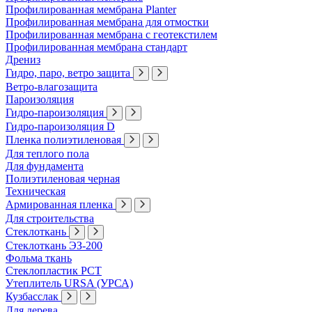
Профилированная мембрана Planter
Профилированная мембрана для отмостки
Профилированная мембрана с геотекстилем
Профилированная мембрана стандарт
Дрениз
Гидро, паро, ветро защита
Ветро-влагозащита
Пароизоляция
Гидро-пароизоляция
Гидро-пароизоляция D
Пленка полиэтиленовая
Для теплого пола
Для фундамента
Полиэтиленовая черная
Техническая
Армированная пленка
Для строительства
Стеклоткань
Стеклоткань ЭЗ-200
Фольма ткань
Стеклопластик РСТ
Утеплитель URSA (УРСА)
Кузбасслак
Для дерева