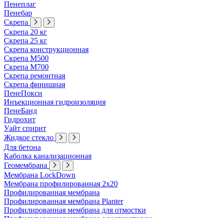
Пенеплаг
Пенебар
Скрепа
Скрепа 20 кг
Скрепа 25 кг
Скрепа конструкционная
Скрепа М500
Скрепа М700
Скрепа ремонтная
Скрепа финишная
ПенеПокси
Инъекционная гидроизоляция
ПенеБанд
Гидрохит
Уайт спирит
Жидкое стекло
Для бетона
Каболка канализационная
Геомембрана
Мембрана LockDown
Мембрана профилированная 2х20
Профилированная мембрана
Профилированная мембрана Planter
Профилированная мембрана для отмостки