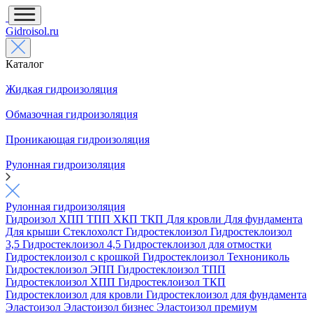
Gidroisol.ru
Каталог
Жидкая гидроизоляция
Обмазочная гидроизоляция
Проникающая гидроизоляция
Рулонная гидроизоляция
Рулонная гидроизоляция
Гидроизол
ХПП
ТПП
ХКП
ТКП
Для кровли
Для фундамента
Для крыши
Стеклохолст
Гидростеклоизол
Гидростеклоизол
3,5
Гидростеклоизол 4,5
Гидростеклоизол для отмостки
Гидростеклоизол с крошкой
Гидростеклоизол Технониколь
Гидростеклоизол ЭПП
Гидростеклоизол ТПП
Гидростеклоизол ХПП
Гидростеклоизол ТКП
Гидростеклоизол для кровли
Гидростеклоизол для фундамента
Эластоизол
Эластоизол бизнес
Эластоизол премиум