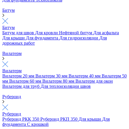
Битум
Битум
Битум для швов
Для кровли
Нефтяной битум
Для асфальта
Для крыши
Для фундамента
Для гидроизоляции
Для
дорожных работ
Вилатерм
Вилатерм
Вилатерм 20 мм
Вилатерм 30 мм
Вилатерм 40 мм
Вилатерм 50
мм
Вилатерм 60 мм
Вилатерм 80 мм
Вилатерм для окон
Вилатерм для труб
Для теплоизоляции швов
Рубероид
Рубероид
Рубероид РКК 350
Рубероид РКП 350
Для крыши
Для
фундамента
С крошкой