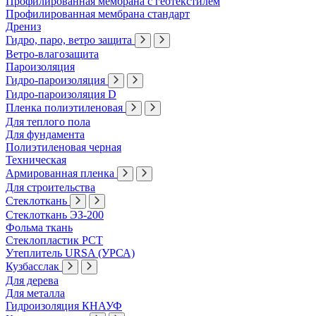
Профилированная мембрана с геотекстилем
Профилированная мембрана стандарт
Дрениз
Гидро, паро, ветро защита
Ветро-влагозащита
Пароизоляция
Гидро-пароизоляция
Гидро-пароизоляция D
Пленка полиэтиленовая
Для теплого пола
Для фундамента
Полиэтиленовая черная
Техническая
Армированная пленка
Для строительства
Стеклоткань
Стеклоткань ЭЗ-200
Фольма ткань
Стеклопластик РСТ
Утеплитель URSA (УРСА)
Кузбасслак
Для дерева
Для металла
Гидроизоляция КНАУФ