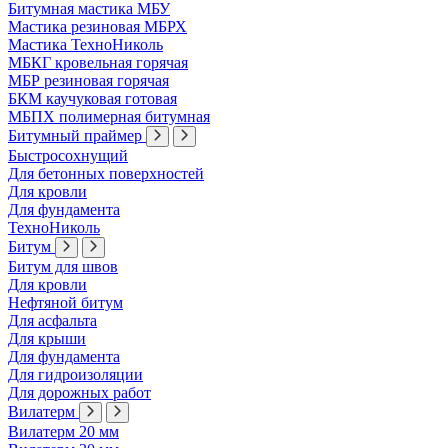
Битумная мастика МБУ
Мастика резиновая МБРХ
Мастика ТехноНиколь
МБКГ кровельная горячая
МБР резиновая горячая
БКМ каучуковая готовая
МБПХ полимерная битумная
Битумный праймер
Быстросохнущий
Для бетонных поверхностей
Для кровли
Для фундамента
ТехноНиколь
Битум
Битум для швов
Для кровли
Нефтяной битум
Для асфальта
Для крыши
Для фундамента
Для гидроизоляции
Для дорожных работ
Вилатерм
Вилатерм 20 мм