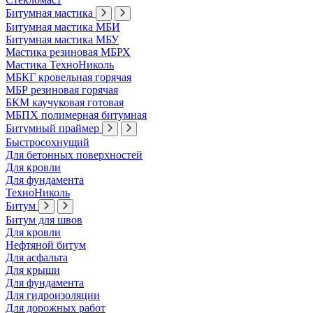
Битумная мастика
Битумная мастика МБИ
Битумная мастика МБУ
Мастика резиновая МБРХ
Мастика ТехноНиколь
МБКГ кровельная горячая
МБР резиновая горячая
БКМ каучуковая готовая
МБПХ полимерная битумная
Битумный праймер
Быстросохнущий
Для бетонных поверхностей
Для кровли
Для фундамента
ТехноНиколь
Битум
Битум для швов
Для кровли
Нефтяной битум
Для асфальта
Для крыши
Для фундамента
Для гидроизоляции
Для дорожных работ