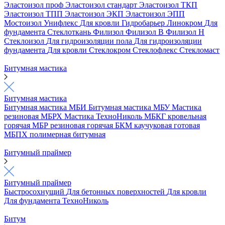
Эластоизол проф
Эластоизол стандарт
Эластоизол ТКП
Эластоизол ТПП
Эластоизол ЭКП
Эластоизол ЭПП
Мостоизол
Унифлекс
Для кровли
Гидробарьер
Линокром
Для
фундамента
Стеклоткань
Филизол
Филизол В
Филизол Н
Стеклоизол
Для гидроизоляции пола
Для гидроизоляции
фундамента
Для кровли
Стеклокром
Стеклофлекс
Стекломаст
Битумная мастика
Битумная мастика
Битумная мастика МБИ
Битумная мастика МБУ
Мастика
резиновая МБРХ
Мастика ТехноНиколь
МБКГ кровельная
горячая
МБР резиновая горячая
БКМ каучуковая готовая
МБПХ полимерная битумная
Битумный праймер
Битумный праймер
Быстросохнущий
Для бетонных поверхностей
Для кровли
Для фундамента
ТехноНиколь
Битум