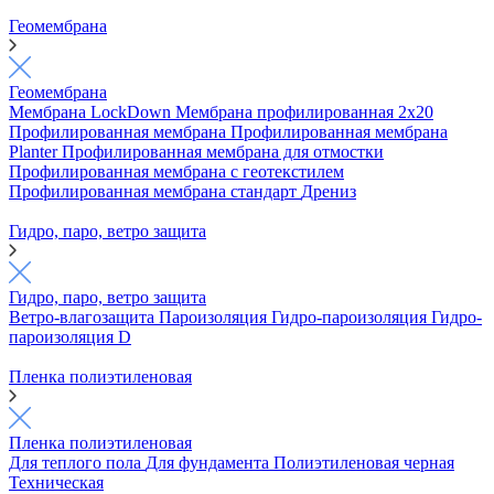
Геомембрана
Геомембрана
Мембрана LockDown
Мембрана профилированная 2х20
Профилированная мембрана
Профилированная мембрана
Planter
Профилированная мембрана для отмостки
Профилированная мембрана с геотекстилем
Профилированная мембрана стандарт
Дрениз
Гидро, паро, ветро защита
Гидро, паро, ветро защита
Ветро-влагозащита
Пароизоляция
Гидро-пароизоляция
Гидро-
пароизоляция D
Пленка полиэтиленовая
Пленка полиэтиленовая
Для теплого пола
Для фундамента
Полиэтиленовая черная
Техническая