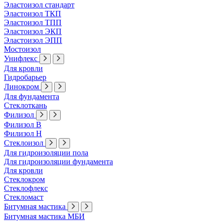
Эластоизол стандарт
Эластоизол ТКП
Эластоизол ТПП
Эластоизол ЭКП
Эластоизол ЭПП
Мостоизол
Унифлекс
Для кровли
Гидробарьер
Линокром
Для фундамента
Стеклоткань
Филизол
Филизол В
Филизол Н
Стеклоизол
Для гидроизоляции пола
Для гидроизоляции фундамента
Для кровли
Стеклокром
Стеклофлекс
Стекломаст
Битумная мастика
Битумная мастика МБИ