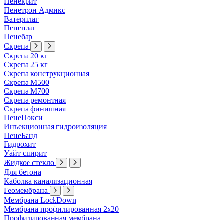
Пенекрит
Пенетрон Адмикс
Ватерплаг
Пенеплаг
Пенебар
Скрепа
Скрепа 20 кг
Скрепа 25 кг
Скрепа конструкционная
Скрепа М500
Скрепа М700
Скрепа ремонтная
Скрепа финишная
ПенеПокси
Инъекционная гидроизоляция
ПенеБанд
Гидрохит
Уайт спирит
Жидкое стекло
Для бетона
Каболка канализационная
Геомембрана
Мембрана LockDown
Мембрана профилированная 2х20
Профилированная мембрана