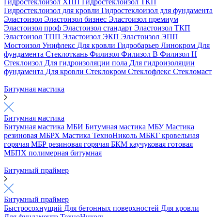
Гидростеклоизол ХПП
Гидростеклоизол ТКП
Гидростеклоизол для кровли
Гидростеклоизол для фундамента
Эластоизол
Эластоизол бизнес
Эластоизол премиум
Эластоизол проф
Эластоизол стандарт
Эластоизол ТКП
Эластоизол ТПП
Эластоизол ЭКП
Эластоизол ЭПП
Мостоизол
Унифлекс
Для кровли
Гидробарьер
Линокром
Для
фундамента
Стеклоткань
Филизол
Филизол В
Филизол Н
Стеклоизол
Для гидроизоляции пола
Для гидроизоляции
фундамента
Для кровли
Стеклокром
Стеклофлекс
Стекломаст
Битумная мастика
Битумная мастика
Битумная мастика МБИ
Битумная мастика МБУ
Мастика
резиновая МБРХ
Мастика ТехноНиколь
МБКГ кровельная
горячая
МБР резиновая горячая
БКМ каучуковая готовая
МБПХ полимерная битумная
Битумный праймер
Битумный праймер
Быстросохнущий
Для бетонных поверхностей
Для кровли
Для фундамента
ТехноНиколь