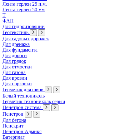
Лента герлен 25 п.м.
Лента герлен 50 мм
Т
ФАП
Для гидроизоляции
Геотекстиль
Для садовых дорожек
Для дренажа
Для фундамента
Для дороги
Для грядок
Для отмостки
Для газона
Для кровли
Для парковки
Герметик для швов
Белый технониколь
Герметик технониколь серый
Пенетрон система
Пенетрон
Для бетона
Пенекрит
Пенетрон Адмикс
Ватерплаг