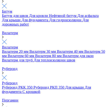
Битум
Битум для швов
Для кровли
Нефтяной битум
Для асфальта
Для крыши
Для фундамента
Для гидроизоляции
Для
дорожных работ
Вилатерм
Вилатерм
Вилатерм 20 мм
Вилатерм 30 мм
Вилатерм 40 мм
Вилатерм 50
мм
Вилатерм 60 мм
Вилатерм 80 мм
Вилатерм для окон
Вилатерм для труб
Для теплоизоляции швов
Рубероид
Рубероид
Рубероид РКК 350
Рубероид РКП 350
Для крыши
Для
фундамента
С крошкой
Пергамин