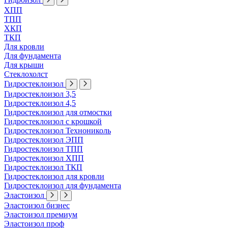
ХПП
ТПП
ХКП
ТКП
Для кровли
Для фундамента
Для крыши
Стеклохолст
Гидростеклоизол
Гидростеклоизол 3,5
Гидростеклоизол 4,5
Гидростеклоизол для отмостки
Гидростеклоизол с крошкой
Гидростеклоизол Технониколь
Гидростеклоизол ЭПП
Гидростеклоизол ТПП
Гидростеклоизол ХПП
Гидростеклоизол ТКП
Гидростеклоизол для кровли
Гидростеклоизол для фундамента
Эластоизол
Эластоизол бизнес
Эластоизол премиум
Эластоизол проф