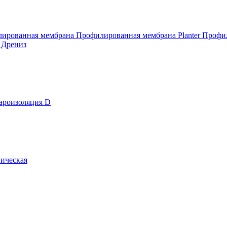
ированная мембрана
Профилированная мембрана Planter
Профил
т
Дрениз
ароизоляция D
ическая