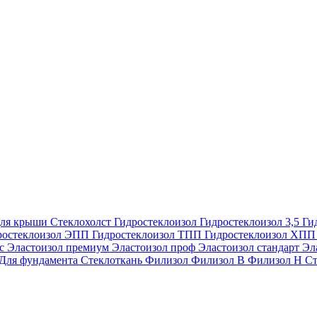
ля крыши
Стеклохолст
Гидростеклоизол
Гидростеклоизол 3,5
Ги
ростеклоизол ЭПП
Гидростеклоизол ТПП
Гидростеклоизол ХП
ес
Эластоизол премиум
Эластоизол проф
Эластоизол стандарт
Эл
Для фундамента
Стеклоткань
Филизол
Филизол В
Филизол Н
Ст