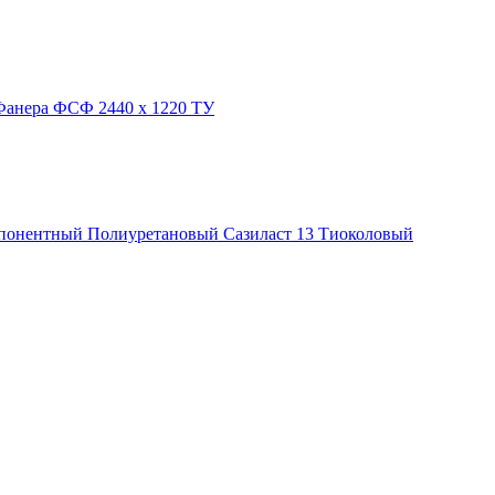
Фанера ФСФ 2440 х 1220 ТУ
понентный
Полиуретановый
Сазиласт 13
Тиоколовый