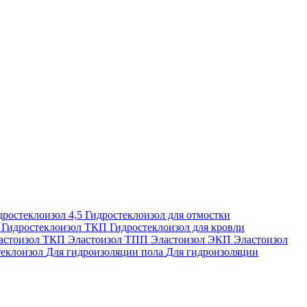
дростеклоизол 4,5
Гидростеклоизол для отмостки
П
Гидростеклоизол ТКП
Гидростеклоизол для кровли
астоизол ТКП
Эластоизол ТПП
Эластоизол ЭКП
Эластоизол
еклоизол
Для гидроизоляции пола
Для гидроизоляции