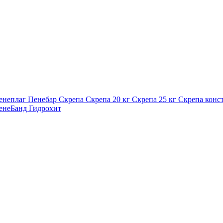
енеплаг
Пенебар
Скрепа
Скрепа 20 кг
Скрепа 25 кг
Скрепа конс
енеБанд
Гидрохит