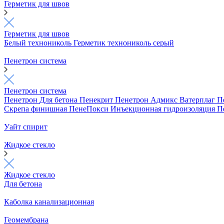
Герметик для швов
Герметик для швов
Белый технониколь
Герметик технониколь серый
Пенетрон система
Пенетрон система
Пенетрон
Для бетона
Пенекрит
Пенетрон Адмикс
Ватерплаг
П
Скрепа финишная
ПенеПокси
Инъекционная гидроизоляция
П
Уайт спирит
Жидкое стекло
Жидкое стекло
Для бетона
Каболка канализационная
Геомембрана