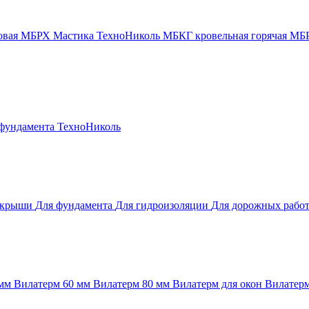
новая МБРХ
Мастика ТехноНиколь
МБКГ кровельная горячая
МБР
 фундамента
ТехноНиколь
 крыши
Для фундамента
Для гидроизоляции
Для дорожных рабо
 мм
Вилатерм 60 мм
Вилатерм 80 мм
Вилатерм для окон
Вилатерм