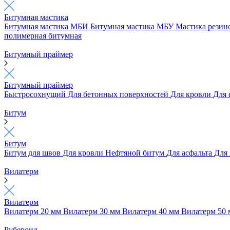
Битумная мастика
Битумная мастика МБИ
Битумная мастика МБУ
Мастика рези
полимерная битумная
Битумный праймер
Битумный праймер
Быстросохнущий
Для бетонных поверхностей
Для кровли
Для
Битум
Битум
Битум для швов
Для кровли
Нефтяной битум
Для асфальта
Для
Вилатерм
Вилатерм
Вилатерм 20 мм
Вилатерм 30 мм
Вилатерм 40 мм
Вилатерм 50
Рубероид