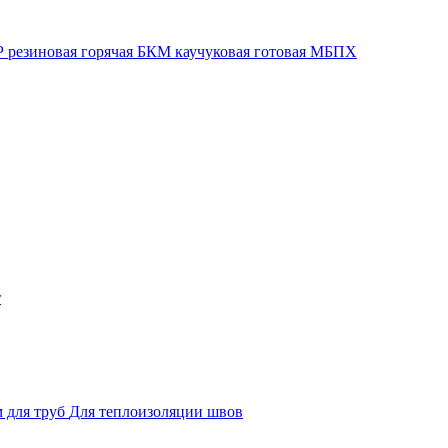
 резиновая горячая
БКМ каучуковая готовая
МБПХ
т
 для труб
Для теплоизоляции швов