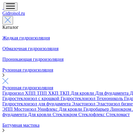
Gidroisol.ru
Каталог
Жидкая гидроизоляция
Обмазочная гидроизоляция
Проникающая гидроизоляция
Рулонная гидроизоляция
Рулонная гидроизоляция
Гидроизол
ХПП
ТПП
ХКП
ТКП
Для кровли
Для фундамента
Д
Гидростеклоизол с крошкой
Гидростеклоизол Технониколь
Гид
Гидростеклоизол для фундамента
Эластоизол
Эластоизол бизн
ЭПП
Мостоизол
Унифлекс
Для кровли
Гидробарьер
Линокром
фундамента
Для кровли
Стеклокром
Стеклофлекс
Стекломаст
Битумная мастика