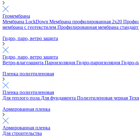
Геомембрана
Мембрана LockDown
Мембрана профилированная 2х20
Профил
мембрана с геотекстилем
Профилированная мембрана стандар
Гидро, паро, ветро защита
Гидро, паро, ветро защита
Ветро-влагозащита
Пароизоляция
Гидро-пароизоляция
Гидро-п
Пленка полиэтиленовая
Пленка полиэтиленовая
Для теплого пола
Для фундамента
Полиэтиленовая черная
Техн
Армированная пленка
Армированная пленка
Для строительства