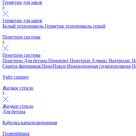
Герметик для швов
Герметик для швов
Белый технониколь
Герметик технониколь серый
Пенетрон система
Пенетрон система
Пенетрон
Для бетона
Пенекрит
Пенетрон Адмикс
Ватерплаг
П
Скрепа финишная
ПенеПокси
Инъекционная гидроизоляция
П
Уайт спирит
Жидкое стекло
Жидкое стекло
Для бетона
Каболка канализационная
Геомембрана