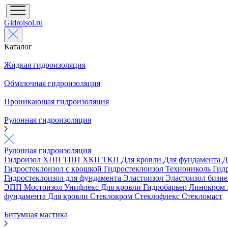
Gidroisol.ru
Каталог
Жидкая гидроизоляция
Обмазочная гидроизоляция
Проникающая гидроизоляция
Рулонная гидроизоляция
Рулонная гидроизоляция
Гидроизол
ХПП
ТПП
ХКП
ТКП
Для кровли
Для фундамента
Д
Гидростеклоизол с крошкой
Гидростеклоизол Технониколь
Гид
Гидростеклоизол для фундамента
Эластоизол
Эластоизол бизн
ЭПП
Мостоизол
Унифлекс
Для кровли
Гидробарьер
Линокром
фундамента
Для кровли
Стеклокром
Стеклофлекс
Стекломаст
Битумная мастика