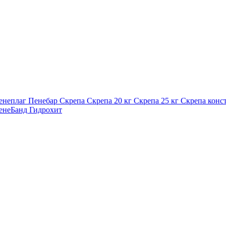
енеплаг
Пенебар
Скрепа
Скрепа 20 кг
Скрепа 25 кг
Скрепа конс
енеБанд
Гидрохит