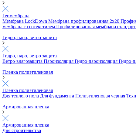
Геомембрана
Мембрана LockDown
Мембрана профилированная 2х20
Профил
мембрана с геотекстилем
Профилированная мембрана стандар
Гидро, паро, ветро защита
Гидро, паро, ветро защита
Ветро-влагозащита
Пароизоляция
Гидро-пароизоляция
Гидро-п
Пленка полиэтиленовая
Пленка полиэтиленовая
Для теплого пола
Для фундамента
Полиэтиленовая черная
Техн
Армированная пленка
Армированная пленка
Для строительства