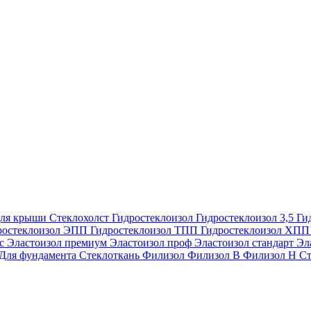
ля крыши
Стеклохолст
Гидростеклоизол
Гидростеклоизол 3,5
Ги
ростеклоизол ЭПП
Гидростеклоизол ТПП
Гидростеклоизол ХП
ес
Эластоизол премиум
Эластоизол проф
Эластоизол стандарт
Эл
Для фундамента
Стеклоткань
Филизол
Филизол В
Филизол Н
Ст