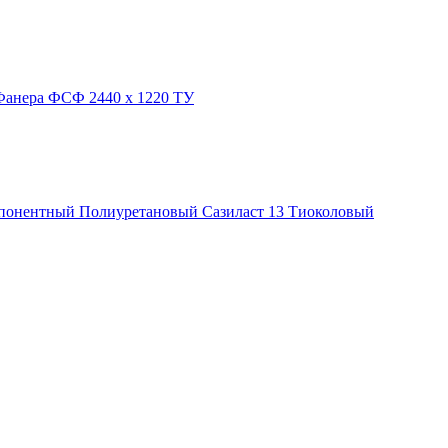
Фанера ФСФ 2440 х 1220 ТУ
понентный
Полиуретановый
Сазиласт 13
Тиоколовый