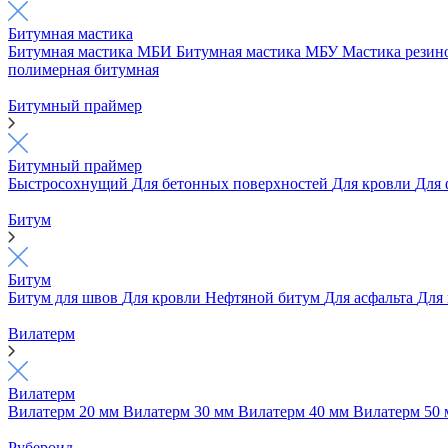
Битумная мастика
Битумная мастика МБИ
Битумная мастика МБУ
Мастика рези
полимерная битумная
Битумный праймер
Битумный праймер
Быстросохнущий
Для бетонных поверхностей
Для кровли
Для
Битум
Битум
Битум для швов
Для кровли
Нефтяной битум
Для асфальта
Для
Вилатерм
Вилатерм
Вилатерм 20 мм
Вилатерм 30 мм
Вилатерм 40 мм
Вилатерм 50
Рубероид