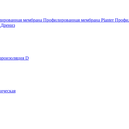
ированная мембрана
Профилированная мембрана Planter
Профил
т
Дрениз
ароизоляция D
ическая