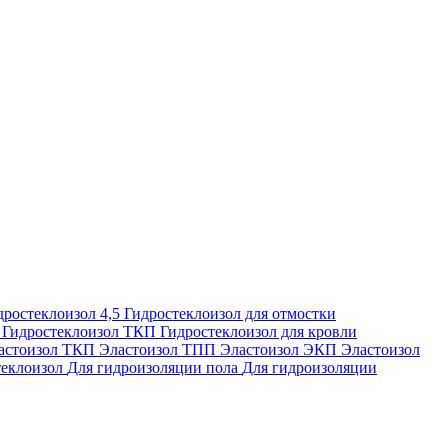
дростеклоизол 4,5
Гидростеклоизол для отмостки
П
Гидростеклоизол ТКП
Гидростеклоизол для кровли
астоизол ТКП
Эластоизол ТПП
Эластоизол ЭКП
Эластоизол
еклоизол
Для гидроизоляции пола
Для гидроизоляции