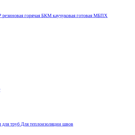
 резиновая горячая
БКМ каучуковая готовая
МБПХ
т
 для труб
Для теплоизоляции швов