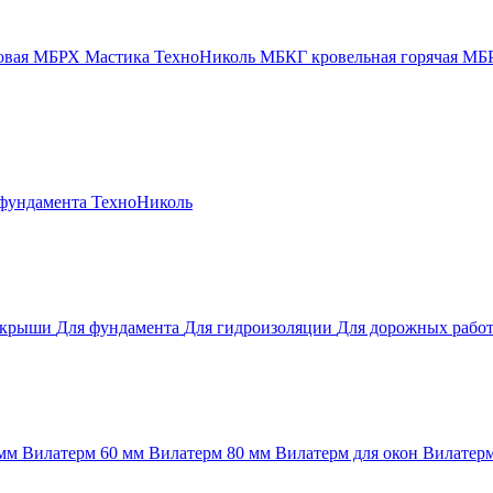
новая МБРХ
Мастика ТехноНиколь
МБКГ кровельная горячая
МБР
 фундамента
ТехноНиколь
 крыши
Для фундамента
Для гидроизоляции
Для дорожных рабо
 мм
Вилатерм 60 мм
Вилатерм 80 мм
Вилатерм для окон
Вилатерм