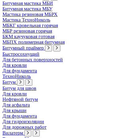
Битумная мастика МБИ
Битумная мастика МБУ
Мастика резиновая МБРХ
Мастика ТехноНиколь
МБКГ кровельная горячая
МБР резиновая горячая
БКМ каучуковая готовая
МБПХ полимерная битумная
Битумный праймер
Быстросохнущий
Для бетонных поверхностей
Для кровли
Для фундамента
ТехноНиколь
Битум
Битум для швов
Для кровли
Нефтяной битум
Для асфальта
Для крыши
Для фундамента
Для гидроизоляции
Для дорожных работ
Вилатерм