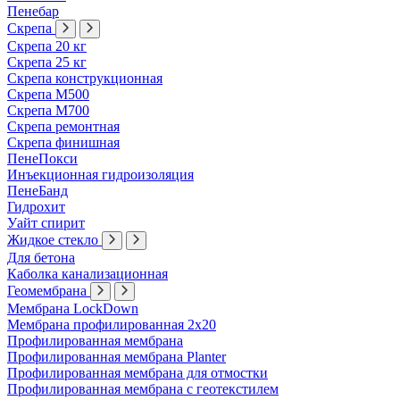
Пенебар
Скрепа
Скрепа 20 кг
Скрепа 25 кг
Скрепа конструкционная
Скрепа М500
Скрепа М700
Скрепа ремонтная
Скрепа финишная
ПенеПокси
Инъекционная гидроизоляция
ПенеБанд
Гидрохит
Уайт спирит
Жидкое стекло
Для бетона
Каболка канализационная
Геомембрана
Мембрана LockDown
Мембрана профилированная 2х20
Профилированная мембрана
Профилированная мембрана Planter
Профилированная мембрана для отмостки
Профилированная мембрана с геотекстилем