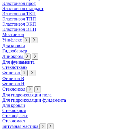
Эластоизол проф
Эластоизол стандарт
Эластоизол ТКП
Эластоизол ТПП
Эластоизол ЭКП
Эластоизол ЭПП
Мостоизол
Унифлекс
Для кровли
Гидробарьер
Линокром
Для фундамента
Стеклоткань
Филизол
Филизол В
Филизол Н
Стеклоизол
Для гидроизоляции пола
Для гидроизоляции фундамента
Для кровли
Стеклокром
Стеклофлекс
Стекломаст
Битумная мастика