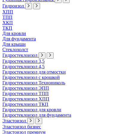
Гидроизол
ХПП
ТПП
ХКП
ТКП
Для кровли
Для фундамента
Для крыши
Стеклохолст
Гидростеклоизол
Гидростеклоизол 3,5
Гидростеклоизол 4,5
Гидростеклоизол для отмостки
Гидростеклоизол с крошкой
Гидростеклоизол Технониколь
Гидростеклоизол ЭПП
Гидростеклоизол ТПП
Гидростеклоизол ХПП
Гидростеклоизол ТКП
Гидростеклоизол для кровли
Гидростеклоизол для фундамента
Эластоизол
Эластоизол бизнес
Эластоизол премиум