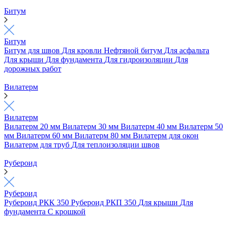
Битум
Битум
Битум для швов
Для кровли
Нефтяной битум
Для асфальта
Для крыши
Для фундамента
Для гидроизоляции
Для
дорожных работ
Вилатерм
Вилатерм
Вилатерм 20 мм
Вилатерм 30 мм
Вилатерм 40 мм
Вилатерм 50
мм
Вилатерм 60 мм
Вилатерм 80 мм
Вилатерм для окон
Вилатерм для труб
Для теплоизоляции швов
Рубероид
Рубероид
Рубероид РКК 350
Рубероид РКП 350
Для крыши
Для
фундамента
С крошкой