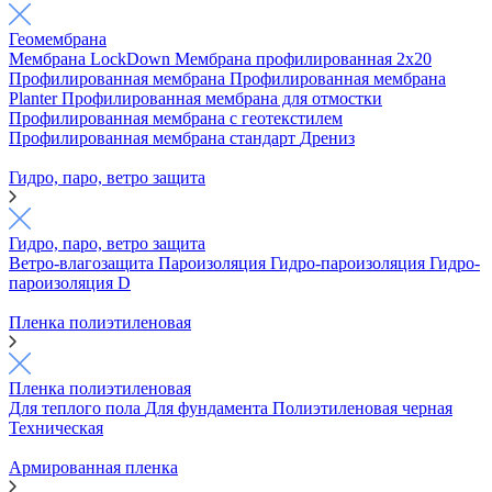
Геомембрана
Мембрана LockDown
Мембрана профилированная 2х20
Профилированная мембрана
Профилированная мембрана
Planter
Профилированная мембрана для отмостки
Профилированная мембрана с геотекстилем
Профилированная мембрана стандарт
Дрениз
Гидро, паро, ветро защита
Гидро, паро, ветро защита
Ветро-влагозащита
Пароизоляция
Гидро-пароизоляция
Гидро-
пароизоляция D
Пленка полиэтиленовая
Пленка полиэтиленовая
Для теплого пола
Для фундамента
Полиэтиленовая черная
Техническая
Армированная пленка