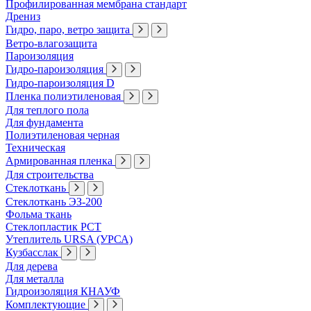
Профилированная мембрана стандарт
Дрениз
Гидро, паро, ветро защита
Ветро-влагозащита
Пароизоляция
Гидро-пароизоляция
Гидро-пароизоляция D
Пленка полиэтиленовая
Для теплого пола
Для фундамента
Полиэтиленовая черная
Техническая
Армированная пленка
Для строительства
Стеклоткань
Стеклоткань ЭЗ-200
Фольма ткань
Стеклопластик РСТ
Утеплитель URSA (УРСА)
Кузбасслак
Для дерева
Для металла
Гидроизоляция КНАУФ
Комплектующие