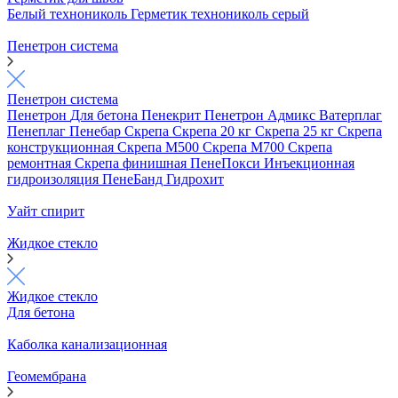
Белый технониколь
Герметик технониколь серый
Пенетрон система
Пенетрон система
Пенетрон
Для бетона
Пенекрит
Пенетрон Адмикс
Ватерплаг
Пенеплаг
Пенебар
Скрепа
Скрепа 20 кг
Скрепа 25 кг
Скрепа
конструкционная
Скрепа М500
Скрепа М700
Скрепа
ремонтная
Скрепа финишная
ПенеПокси
Инъекционная
гидроизоляция
ПенеБанд
Гидрохит
Уайт спирит
Жидкое стекло
Жидкое стекло
Для бетона
Каболка канализационная
Геомембрана