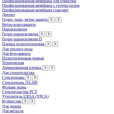
Профилированная мембрана для отмостки
Профилированная мембрана с геотекстилем
Профилированная мембрана стандарт
Дрениз
Гидро, паро, ветро защита
Ветро-влагозащита
Пароизоляция
Гидро-пароизоляция
Гидро-пароизоляция D
Пленка полиэтиленовая
Для теплого пола
Для фундамента
Полиэтиленовая черная
Техническая
Армированная пленка
Для строительства
Стеклоткань
Стеклоткань ЭЗ-200
Фольма ткань
Стеклопластик РСТ
Утеплитель URSA (УРСА)
Кузбасслак
Для дерева
Для металла