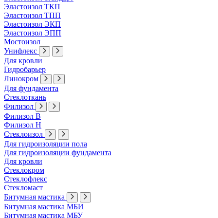
Эластоизол ТКП
Эластоизол ТПП
Эластоизол ЭКП
Эластоизол ЭПП
Мостоизол
Унифлекс
Для кровли
Гидробарьер
Линокром
Для фундамента
Стеклоткань
Филизол
Филизол В
Филизол Н
Стеклоизол
Для гидроизоляции пола
Для гидроизоляции фундамента
Для кровли
Стеклокром
Стеклофлекс
Стекломаст
Битумная мастика
Битумная мастика МБИ
Битумная мастика МБУ