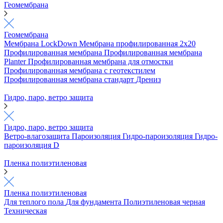
Геомембрана
Геомембрана
Мембрана LockDown
Мембрана профилированная 2х20
Профилированная мембрана
Профилированная мембрана
Planter
Профилированная мембрана для отмостки
Профилированная мембрана с геотекстилем
Профилированная мембрана стандарт
Дрениз
Гидро, паро, ветро защита
Гидро, паро, ветро защита
Ветро-влагозащита
Пароизоляция
Гидро-пароизоляция
Гидро-
пароизоляция D
Пленка полиэтиленовая
Пленка полиэтиленовая
Для теплого пола
Для фундамента
Полиэтиленовая черная
Техническая