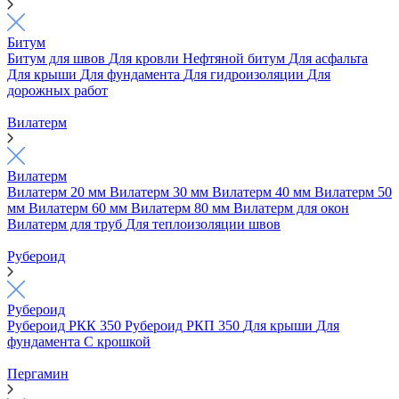
Битум
Битум для швов
Для кровли
Нефтяной битум
Для асфальта
Для крыши
Для фундамента
Для гидроизоляции
Для
дорожных работ
Вилатерм
Вилатерм
Вилатерм 20 мм
Вилатерм 30 мм
Вилатерм 40 мм
Вилатерм 50
мм
Вилатерм 60 мм
Вилатерм 80 мм
Вилатерм для окон
Вилатерм для труб
Для теплоизоляции швов
Рубероид
Рубероид
Рубероид РКК 350
Рубероид РКП 350
Для крыши
Для
фундамента
С крошкой
Пергамин