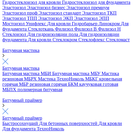
Гидростеклоизол для кровли
Гидростеклоизол для фундамента
Эластоизол
Эластоизол бизнес
Эластоизол премиум
Эластоизол проф
Эластоизол стандарт
Эластоизол ТКП
Эластоизол ТПП
Эластоизол ЭКП
Эластоизол ЭПП
Мостоизол
Унифлекс
Для кровли
Гидробарьер
Линокром
Для
фундамента
Стеклоткань
Филизол
Филизол В
Филизол Н
Стеклоизол
Для гидроизоляции пола
Для гидроизоляции
фундамента
Для кровли
Стеклокром
Стеклофлекс
Стекломаст
Битумная мастика
Битумная мастика
Битумная мастика МБИ
Битумная мастика МБУ
Мастика
резиновая МБРХ
Мастика ТехноНиколь
МБКГ кровельная
горячая
МБР резиновая горячая
БКМ каучуковая готовая
МБПХ полимерная битумная
Битумный праймер
Битумный праймер
Быстросохнущий
Для бетонных поверхностей
Для кровли
Для фундамента
ТехноНиколь