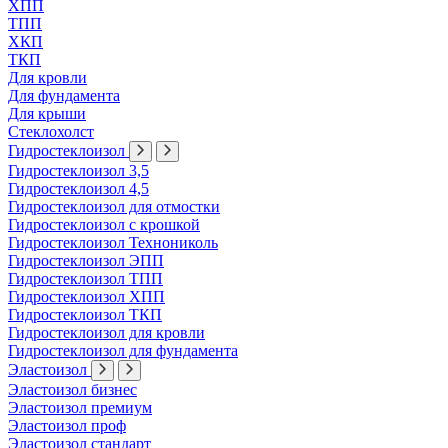
ХПП
ТПП
ХКП
ТКП
Для кровли
Для фундамента
Для крыши
Стеклохолст
Гидростеклоизол
Гидростеклоизол 3,5
Гидростеклоизол 4,5
Гидростеклоизол для отмостки
Гидростеклоизол с крошкой
Гидростеклоизол Технониколь
Гидростеклоизол ЭПП
Гидростеклоизол ТПП
Гидростеклоизол ХПП
Гидростеклоизол ТКП
Гидростеклоизол для кровли
Гидростеклоизол для фундамента
Эластоизол
Эластоизол бизнес
Эластоизол премиум
Эластоизол проф
Эластоизол стандарт