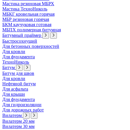
Мастика резиновая МБРХ
Мастика ТехноНиколь
МБКГ кровельная горячая
МБР резиновая горячая
БКМ каучуковая готовая
МБПХ полимерная битумная
Битумный праймер
Быстросохнущий
Для бетонных поверхностей
Для кровли
Для фундамента
ТехноНиколь
Битум
Битум для швов
Для кровли
Нефтяной битум
Для асфальта
Для крыши
Для фундамента
Для гидроизоляции
Для дорожных работ
Вилатерм
Вилатерм 20 мм
Вилатерм 30 мм