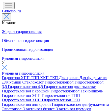
Gidroisol.ru
Каталог
Жидкая гидроизоляция
Обмазочная гидроизоляция
Проникающая гидроизоляция
Рулонная гидроизоляция
Рулонная гидроизоляция
Гидроизол
ХПП
ТПП
ХКП
ТКП
Для кровли
Для фундамента
Для крыши
Стеклохолст
Гидростеклоизол
Гидростеклоизол
3,5
Гидростеклоизол 4,5
Гидростеклоизол для отмостки
Гидростеклоизол с крошкой
Гидростеклоизол Технониколь
Гидростеклоизол ЭПП
Гидростеклоизол ТПП
Гидростеклоизол ХПП
Гидростеклоизол ТКП
Гидростеклоизол для кровли
Гидростеклоизол для фундамента
Эластоизол
Эластоизол бизнес
Эластоизол премиум