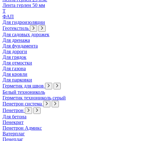
Лента герлен 50 мм
Т
ФАП
Для гидроизоляции
Геотекстиль
Для садовых дорожек
Для дренажа
Для фундамента
Для дороги
Для грядок
Для отмостки
Для газона
Для кровли
Для парковки
Герметик для швов
Белый технониколь
Герметик технониколь серый
Пенетрон система
Пенетрон
Для бетона
Пенекрит
Пенетрон Адмикс
Ватерплаг
Пенеплаг