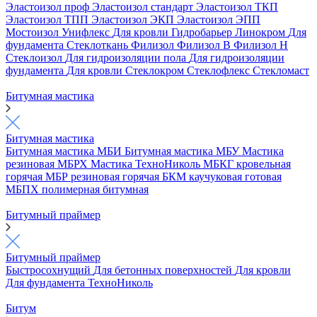
Эластоизол проф
Эластоизол стандарт
Эластоизол ТКП
Эластоизол ТПП
Эластоизол ЭКП
Эластоизол ЭПП
Мостоизол
Унифлекс
Для кровли
Гидробарьер
Линокром
Для
фундамента
Стеклоткань
Филизол
Филизол В
Филизол Н
Стеклоизол
Для гидроизоляции пола
Для гидроизоляции
фундамента
Для кровли
Стеклокром
Стеклофлекс
Стекломаст
Битумная мастика
Битумная мастика
Битумная мастика МБИ
Битумная мастика МБУ
Мастика
резиновая МБРХ
Мастика ТехноНиколь
МБКГ кровельная
горячая
МБР резиновая горячая
БКМ каучуковая готовая
МБПХ полимерная битумная
Битумный праймер
Битумный праймер
Быстросохнущий
Для бетонных поверхностей
Для кровли
Для фундамента
ТехноНиколь
Битум