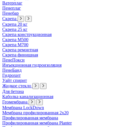
Ватерплаг
Пенеплаг
Пенебар
Скрепа
Скрепа 20 кг
Скрепа 25 кг
Скрепа конструкционная
Скрепа М500
Скрепа М700
Скрепа ремонтная
Скрепа финишная
ПенеПокси
Инъекционная гидроизоляция
ПенеБанд
Гидрохит
Уайт спирит
Жидкое стекло
Для бетона
Каболка канализационная
Геомембрана
Мембрана LockDown
Мембрана профилированная 2х20
Профилированная мембрана
Профилированная мембрана Planter