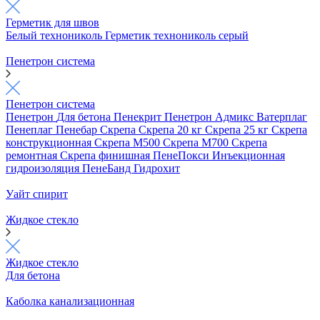
Герметик для швов
Белый технониколь
Герметик технониколь серый
Пенетрон система
Пенетрон система
Пенетрон
Для бетона
Пенекрит
Пенетрон Адмикс
Ватерплаг
Пенеплаг
Пенебар
Скрепа
Скрепа 20 кг
Скрепа 25 кг
Скрепа
конструкционная
Скрепа М500
Скрепа М700
Скрепа
ремонтная
Скрепа финишная
ПенеПокси
Инъекционная
гидроизоляция
ПенеБанд
Гидрохит
Уайт спирит
Жидкое стекло
Жидкое стекло
Для бетона
Каболка канализационная