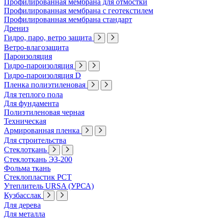
Профилированная мембрана для отмостки
Профилированная мембрана с геотекстилем
Профилированная мембрана стандарт
Дрениз
Гидро, паро, ветро защита
Ветро-влагозащита
Пароизоляция
Гидро-пароизоляция
Гидро-пароизоляция D
Пленка полиэтиленовая
Для теплого пола
Для фундамента
Полиэтиленовая черная
Техническая
Армированная пленка
Для строительства
Стеклоткань
Стеклоткань ЭЗ-200
Фольма ткань
Стеклопластик РСТ
Утеплитель URSA (УРСА)
Кузбасслак
Для дерева
Для металла