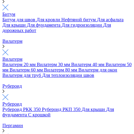
Битум
Битум для швов
Для кровли
Нефтяной битум
Для асфальта
Для крыши
Для фундамента
Для гидроизоляции
Для
дорожных работ
Вилатерм
Вилатерм
Вилатерм 20 мм
Вилатерм 30 мм
Вилатерм 40 мм
Вилатерм 50
мм
Вилатерм 60 мм
Вилатерм 80 мм
Вилатерм для окон
Вилатерм для труб
Для теплоизоляции швов
Рубероид
Рубероид
Рубероид РКК 350
Рубероид РКП 350
Для крыши
Для
фундамента
С крошкой
Пергамин