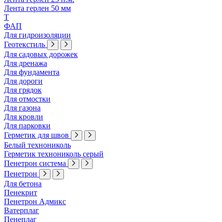
Лента герлен 50 мм
Т
ФАП
Для гидроизоляции
Геотекстиль
Для садовых дорожек
Для дренажа
Для фундамента
Для дороги
Для грядок
Для отмостки
Для газона
Для кровли
Для парковки
Герметик для швов
Белый технониколь
Герметик технониколь серый
Пенетрон система
Пенетрон
Для бетона
Пенекрит
Пенетрон Адмикс
Ватерплаг
Пенеплаг