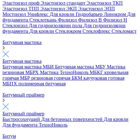
Эластоизол проф
Эластоизол стандарт
Эластоизол ТКП
Эластоизол ТПП
Эластоизол ЭКП
Эластоизол ЭПП
Мостоизол
Унифлекс
Для кровли
Гидробарьер
Линокром
Для
фундамента
Стеклоткань
Филизол
Филизол В
Филизол Н
Стеклоизол
Для гидроизоляции пола
Для гидроизоляции
фундамента
Для кровли
Стеклокром
Стеклофлекс
Стекломаст
Битумная мастика
Битумная мастика
Битумная мастика МБИ
Битумная мастика МБУ
Мастика
резиновая МБРХ
Мастика ТехноНиколь
МБКГ кровельная
горячая
МБР резиновая горячая
БКМ каучуковая готовая
МБПХ полимерная битумная
Битумный праймер
Битумный праймер
Быстросохнущий
Для бетонных поверхностей
Для кровли
Для фундамента
ТехноНиколь
Битум