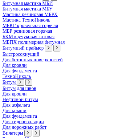
Битумная мастика МБИ
Битумная мастика МБУ
Мастика резиновая МБРХ
Мастика ТехноНиколь
МБКГ кровельная горячая
МБР резиновая горячая
БКМ каучуковая готовая
МБПХ полимерная битумная
Битумный праймер
Быстросохнущий
Для бетонных поверхностей
Для кровли
Для фундамента
ТехноНиколь
Битум
Битум для швов
Для кровли
Нефтяной битум
Для асфальта
Для крыши
Для фундамента
Для гидроизоляции
Для дорожных работ
Вилатерм