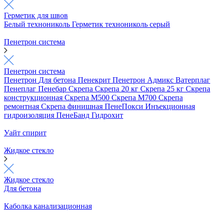
Герметик для швов
Белый технониколь
Герметик технониколь серый
Пенетрон система
Пенетрон система
Пенетрон
Для бетона
Пенекрит
Пенетрон Адмикс
Ватерплаг
Пенеплаг
Пенебар
Скрепа
Скрепа 20 кг
Скрепа 25 кг
Скрепа
конструкционная
Скрепа М500
Скрепа М700
Скрепа
ремонтная
Скрепа финишная
ПенеПокси
Инъекционная
гидроизоляция
ПенеБанд
Гидрохит
Уайт спирит
Жидкое стекло
Жидкое стекло
Для бетона
Каболка канализационная