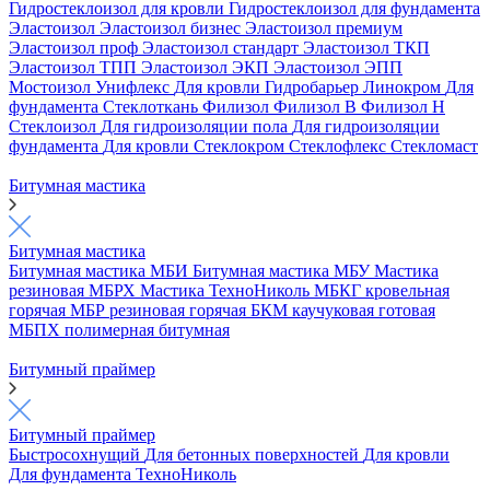
Гидростеклоизол для кровли
Гидростеклоизол для фундамента
Эластоизол
Эластоизол бизнес
Эластоизол премиум
Эластоизол проф
Эластоизол стандарт
Эластоизол ТКП
Эластоизол ТПП
Эластоизол ЭКП
Эластоизол ЭПП
Мостоизол
Унифлекс
Для кровли
Гидробарьер
Линокром
Для
фундамента
Стеклоткань
Филизол
Филизол В
Филизол Н
Стеклоизол
Для гидроизоляции пола
Для гидроизоляции
фундамента
Для кровли
Стеклокром
Стеклофлекс
Стекломаст
Битумная мастика
Битумная мастика
Битумная мастика МБИ
Битумная мастика МБУ
Мастика
резиновая МБРХ
Мастика ТехноНиколь
МБКГ кровельная
горячая
МБР резиновая горячая
БКМ каучуковая готовая
МБПХ полимерная битумная
Битумный праймер
Битумный праймер
Быстросохнущий
Для бетонных поверхностей
Для кровли
Для фундамента
ТехноНиколь