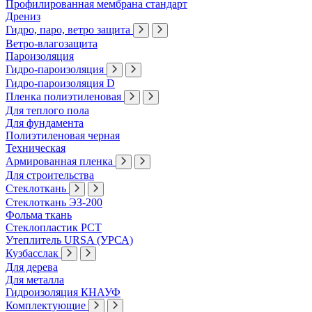
Профилированная мембрана стандарт
Дрениз
Гидро, паро, ветро защита
Ветро-влагозащита
Пароизоляция
Гидро-пароизоляция
Гидро-пароизоляция D
Пленка полиэтиленовая
Для теплого пола
Для фундамента
Полиэтиленовая черная
Техническая
Армированная пленка
Для строительства
Стеклоткань
Стеклоткань ЭЗ-200
Фольма ткань
Стеклопластик РСТ
Утеплитель URSA (УРСА)
Кузбасслак
Для дерева
Для металла
Гидроизоляция КНАУФ
Комплектующие