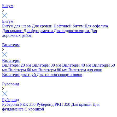
Битум
Битум
Битум для швов
Для кровли
Нефтяной битум
Для асфальта
Для крыши
Для фундамента
Для гидроизоляции
Для
дорожных работ
Вилатерм
Вилатерм
Вилатерм 20 мм
Вилатерм 30 мм
Вилатерм 40 мм
Вилатерм 50
мм
Вилатерм 60 мм
Вилатерм 80 мм
Вилатерм для окон
Вилатерм для труб
Для теплоизоляции швов
Рубероид
Рубероид
Рубероид РКК 350
Рубероид РКП 350
Для крыши
Для
фундамента
С крошкой