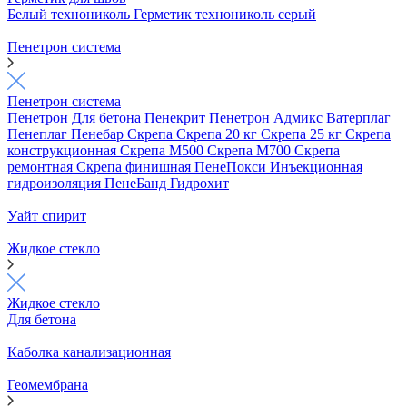
Белый технониколь
Герметик технониколь серый
Пенетрон система
Пенетрон система
Пенетрон
Для бетона
Пенекрит
Пенетрон Адмикс
Ватерплаг
Пенеплаг
Пенебар
Скрепа
Скрепа 20 кг
Скрепа 25 кг
Скрепа
конструкционная
Скрепа М500
Скрепа М700
Скрепа
ремонтная
Скрепа финишная
ПенеПокси
Инъекционная
гидроизоляция
ПенеБанд
Гидрохит
Уайт спирит
Жидкое стекло
Жидкое стекло
Для бетона
Каболка канализационная
Геомембрана