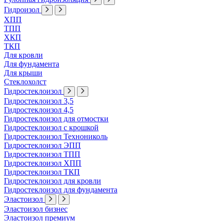
Гидроизол
ХПП
ТПП
ХКП
ТКП
Для кровли
Для фундамента
Для крыши
Стеклохолст
Гидростеклоизол
Гидростеклоизол 3,5
Гидростеклоизол 4,5
Гидростеклоизол для отмостки
Гидростеклоизол с крошкой
Гидростеклоизол Технониколь
Гидростеклоизол ЭПП
Гидростеклоизол ТПП
Гидростеклоизол ХПП
Гидростеклоизол ТКП
Гидростеклоизол для кровли
Гидростеклоизол для фундамента
Эластоизол
Эластоизол бизнес
Эластоизол премиум