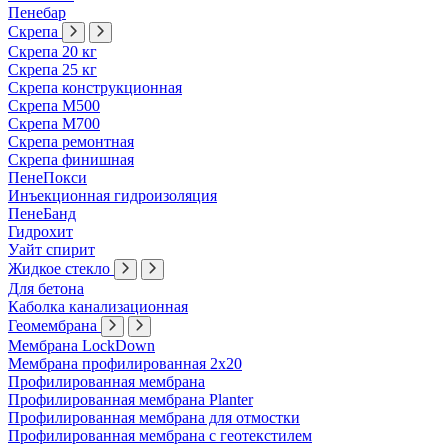
Пенебар
Скрепа
Скрепа 20 кг
Скрепа 25 кг
Скрепа конструкционная
Скрепа М500
Скрепа М700
Скрепа ремонтная
Скрепа финишная
ПенеПокси
Инъекционная гидроизоляция
ПенеБанд
Гидрохит
Уайт спирит
Жидкое стекло
Для бетона
Каболка канализационная
Геомембрана
Мембрана LockDown
Мембрана профилированная 2х20
Профилированная мембрана
Профилированная мембрана Planter
Профилированная мембрана для отмостки
Профилированная мембрана с геотекстилем