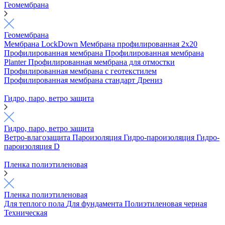
Геомембрана
Геомембрана
Мембрана LockDown
Мембрана профилированная 2х20
Профилированная мембрана
Профилированная мембрана
Planter
Профилированная мембрана для отмостки
Профилированная мембрана с геотекстилем
Профилированная мембрана стандарт
Дрениз
Гидро, паро, ветро защита
Гидро, паро, ветро защита
Ветро-влагозащита
Пароизоляция
Гидро-пароизоляция
Гидро-
пароизоляция D
Пленка полиэтиленовая
Пленка полиэтиленовая
Для теплого пола
Для фундамента
Полиэтиленовая черная
Техническая