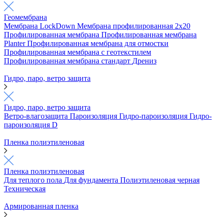
Геомембрана
Мембрана LockDown
Мембрана профилированная 2х20
Профилированная мембрана
Профилированная мембрана
Planter
Профилированная мембрана для отмостки
Профилированная мембрана с геотекстилем
Профилированная мембрана стандарт
Дрениз
Гидро, паро, ветро защита
Гидро, паро, ветро защита
Ветро-влагозащита
Пароизоляция
Гидро-пароизоляция
Гидро-
пароизоляция D
Пленка полиэтиленовая
Пленка полиэтиленовая
Для теплого пола
Для фундамента
Полиэтиленовая черная
Техническая
Армированная пленка