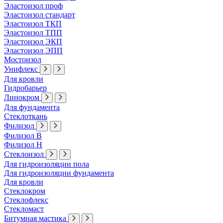
Эластоизол проф
Эластоизол стандарт
Эластоизол ТКП
Эластоизол ТПП
Эластоизол ЭКП
Эластоизол ЭПП
Мостоизол
Унифлекс
Для кровли
Гидробарьер
Линокром
Для фундамента
Стеклоткань
Филизол
Филизол В
Филизол Н
Стеклоизол
Для гидроизоляции пола
Для гидроизоляции фундамента
Для кровли
Стеклокром
Стеклофлекс
Стекломаст
Битумная мастика