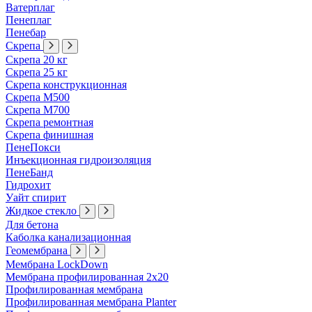
Ватерплаг
Пенеплаг
Пенебар
Скрепа
Скрепа 20 кг
Скрепа 25 кг
Скрепа конструкционная
Скрепа М500
Скрепа М700
Скрепа ремонтная
Скрепа финишная
ПенеПокси
Инъекционная гидроизоляция
ПенеБанд
Гидрохит
Уайт спирит
Жидкое стекло
Для бетона
Каболка канализационная
Геомембрана
Мембрана LockDown
Мембрана профилированная 2х20
Профилированная мембрана
Профилированная мембрана Planter