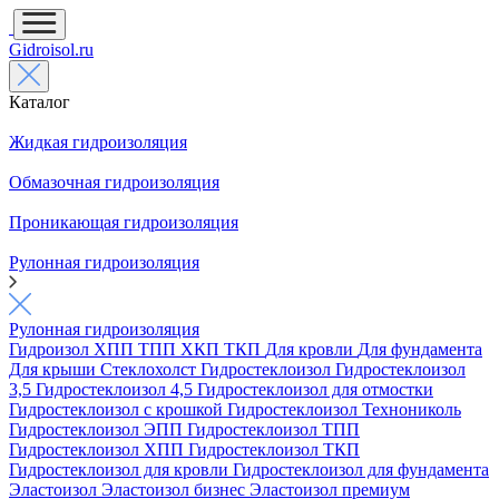
Gidroisol.ru
Каталог
Жидкая гидроизоляция
Обмазочная гидроизоляция
Проникающая гидроизоляция
Рулонная гидроизоляция
Рулонная гидроизоляция
Гидроизол
ХПП
ТПП
ХКП
ТКП
Для кровли
Для фундамента
Для крыши
Стеклохолст
Гидростеклоизол
Гидростеклоизол
3,5
Гидростеклоизол 4,5
Гидростеклоизол для отмостки
Гидростеклоизол с крошкой
Гидростеклоизол Технониколь
Гидростеклоизол ЭПП
Гидростеклоизол ТПП
Гидростеклоизол ХПП
Гидростеклоизол ТКП
Гидростеклоизол для кровли
Гидростеклоизол для фундамента
Эластоизол
Эластоизол бизнес
Эластоизол премиум