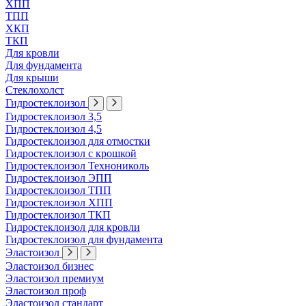
ХПП
ТПП
ХКП
ТКП
Для кровли
Для фундамента
Для крыши
Стеклохолст
Гидростеклоизол
Гидростеклоизол 3,5
Гидростеклоизол 4,5
Гидростеклоизол для отмостки
Гидростеклоизол с крошкой
Гидростеклоизол Технониколь
Гидростеклоизол ЭПП
Гидростеклоизол ТПП
Гидростеклоизол ХПП
Гидростеклоизол ТКП
Гидростеклоизол для кровли
Гидростеклоизол для фундамента
Эластоизол
Эластоизол бизнес
Эластоизол премиум
Эластоизол проф
Эластоизол стандарт