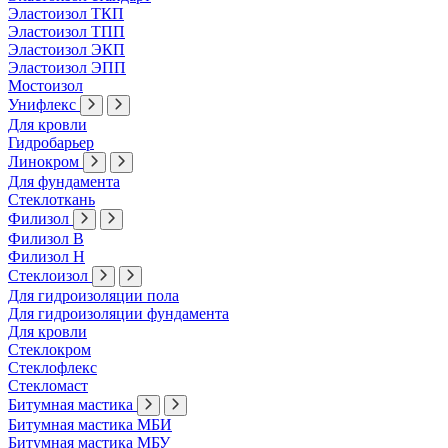
Эластоизол ТКП
Эластоизол ТПП
Эластоизол ЭКП
Эластоизол ЭПП
Мостоизол
Унифлекс
Для кровли
Гидробарьер
Линокром
Для фундамента
Стеклоткань
Филизол
Филизол В
Филизол Н
Стеклоизол
Для гидроизоляции пола
Для гидроизоляции фундамента
Для кровли
Стеклокром
Стеклофлекс
Стекломаст
Битумная мастика
Битумная мастика МБИ
Битумная мастика МБУ