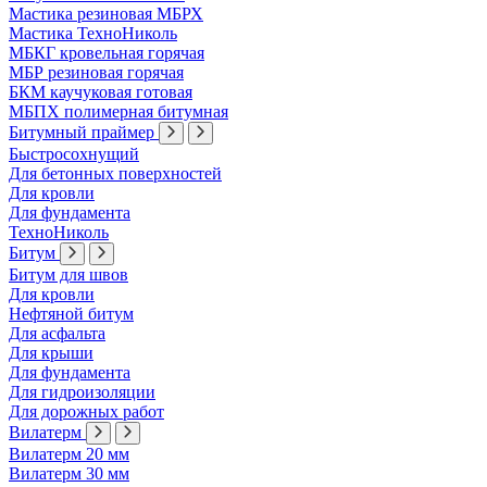
Мастика резиновая МБРХ
Мастика ТехноНиколь
МБКГ кровельная горячая
МБР резиновая горячая
БКМ каучуковая готовая
МБПХ полимерная битумная
Битумный праймер
Быстросохнущий
Для бетонных поверхностей
Для кровли
Для фундамента
ТехноНиколь
Битум
Битум для швов
Для кровли
Нефтяной битум
Для асфальта
Для крыши
Для фундамента
Для гидроизоляции
Для дорожных работ
Вилатерм
Вилатерм 20 мм
Вилатерм 30 мм