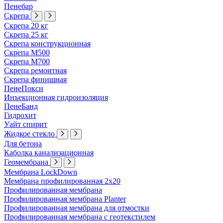
Пенебар
Скрепа
Скрепа 20 кг
Скрепа 25 кг
Скрепа конструкционная
Скрепа М500
Скрепа М700
Скрепа ремонтная
Скрепа финишная
ПенеПокси
Инъекционная гидроизоляция
ПенеБанд
Гидрохит
Уайт спирит
Жидкое стекло
Для бетона
Каболка канализационная
Геомембрана
Мембрана LockDown
Мембрана профилированная 2х20
Профилированная мембрана
Профилированная мембрана Planter
Профилированная мембрана для отмостки
Профилированная мембрана с геотекстилем