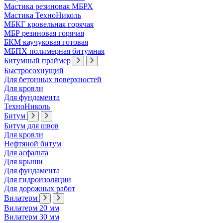
Мастика резиновая МБРХ
Мастика ТехноНиколь
МБКГ кровельная горячая
МБР резиновая горячая
БКМ каучуковая готовая
МБПХ полимерная битумная
Битумный праймер
Быстросохнущий
Для бетонных поверхностей
Для кровли
Для фундамента
ТехноНиколь
Битум
Битум для швов
Для кровли
Нефтяной битум
Для асфальта
Для крыши
Для фундамента
Для гидроизоляции
Для дорожных работ
Вилатерм
Вилатерм 20 мм
Вилатерм 30 мм