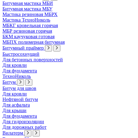
Битумная мастика МБИ
Битумная мастика МБУ
Мастика резиновая МБРХ
Мастика ТехноНиколь
МБКГ кровельная горячая
МБР резиновая горячая
БКМ каучуковая готовая
МБПХ полимерная битумная
Битумный праймер
Быстросохнущий
Для бетонных поверхностей
Для кровли
Для фундамента
ТехноНиколь
Битум
Битум для швов
Для кровли
Нефтяной битум
Для асфальта
Для крыши
Для фундамента
Для гидроизоляции
Для дорожных работ
Вилатерм