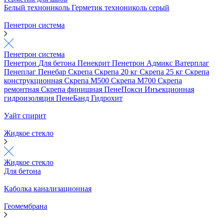
Белый технониколь
Герметик технониколь серый
Пенетрон система
Пенетрон система
Пенетрон
Для бетона
Пенекрит
Пенетрон Адмикс
Ватерплаг
Пенеплаг
Пенебар
Скрепа
Скрепа 20 кг
Скрепа 25 кг
Скрепа
конструкционная
Скрепа М500
Скрепа М700
Скрепа
ремонтная
Скрепа финишная
ПенеПокси
Инъекционная
гидроизоляция
ПенеБанд
Гидрохит
Уайт спирит
Жидкое стекло
Жидкое стекло
Для бетона
Каболка канализационная
Геомембрана