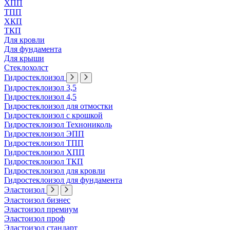
ХПП
ТПП
ХКП
ТКП
Для кровли
Для фундамента
Для крыши
Стеклохолст
Гидростеклоизол
Гидростеклоизол 3,5
Гидростеклоизол 4,5
Гидростеклоизол для отмостки
Гидростеклоизол с крошкой
Гидростеклоизол Технониколь
Гидростеклоизол ЭПП
Гидростеклоизол ТПП
Гидростеклоизол ХПП
Гидростеклоизол ТКП
Гидростеклоизол для кровли
Гидростеклоизол для фундамента
Эластоизол
Эластоизол бизнес
Эластоизол премиум
Эластоизол проф
Эластоизол стандарт