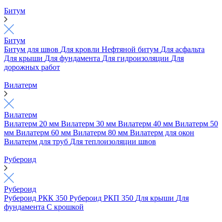
Битум
Битум
Битум для швов
Для кровли
Нефтяной битум
Для асфальта
Для крыши
Для фундамента
Для гидроизоляции
Для
дорожных работ
Вилатерм
Вилатерм
Вилатерм 20 мм
Вилатерм 30 мм
Вилатерм 40 мм
Вилатерм 50
мм
Вилатерм 60 мм
Вилатерм 80 мм
Вилатерм для окон
Вилатерм для труб
Для теплоизоляции швов
Рубероид
Рубероид
Рубероид РКК 350
Рубероид РКП 350
Для крыши
Для
фундамента
С крошкой