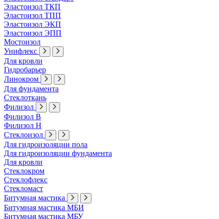
Эластоизол ТКП
Эластоизол ТПП
Эластоизол ЭКП
Эластоизол ЭПП
Мостоизол
Унифлекс
Для кровли
Гидробарьер
Линокром
Для фундамента
Стеклоткань
Филизол
Филизол В
Филизол Н
Стеклоизол
Для гидроизоляции пола
Для гидроизоляции фундамента
Для кровли
Стеклокром
Стеклофлекс
Стекломаст
Битумная мастика
Битумная мастика МБИ
Битумная мастика МБУ