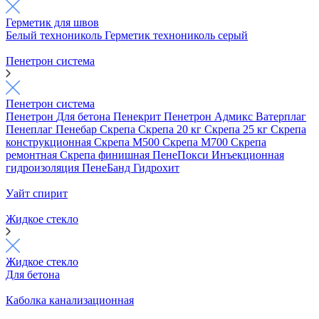
Герметик для швов
Белый технониколь
Герметик технониколь серый
Пенетрон система
Пенетрон система
Пенетрон
Для бетона
Пенекрит
Пенетрон Адмикс
Ватерплаг
Пенеплаг
Пенебар
Скрепа
Скрепа 20 кг
Скрепа 25 кг
Скрепа
конструкционная
Скрепа М500
Скрепа М700
Скрепа
ремонтная
Скрепа финишная
ПенеПокси
Инъекционная
гидроизоляция
ПенеБанд
Гидрохит
Уайт спирит
Жидкое стекло
Жидкое стекло
Для бетона
Каболка канализационная