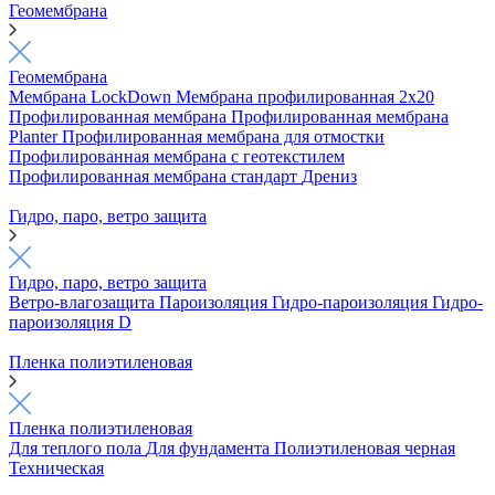
Геомембрана
Геомембрана
Мембрана LockDown
Мембрана профилированная 2х20
Профилированная мембрана
Профилированная мембрана
Planter
Профилированная мембрана для отмостки
Профилированная мембрана с геотекстилем
Профилированная мембрана стандарт
Дрениз
Гидро, паро, ветро защита
Гидро, паро, ветро защита
Ветро-влагозащита
Пароизоляция
Гидро-пароизоляция
Гидро-
пароизоляция D
Пленка полиэтиленовая
Пленка полиэтиленовая
Для теплого пола
Для фундамента
Полиэтиленовая черная
Техническая