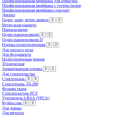
Профилированная мембрана для отмостки
Профилированная мембрана с геотекстилем
Профилированная мембрана стандарт
Дрениз
Гидро, паро, ветро защита
Ветро-влагозащита
Пароизоляция
Гидро-пароизоляция
Гидро-пароизоляция D
Пленка полиэтиленовая
Для теплого пола
Для фундамента
Полиэтиленовая черная
Техническая
Армированная пленка
Для строительства
Стеклоткань
Стеклоткань ЭЗ-200
Фольма ткань
Стеклопластик РСТ
Утеплитель URSA (УРСА)
Кузбасслак
Для дерева
Для металла