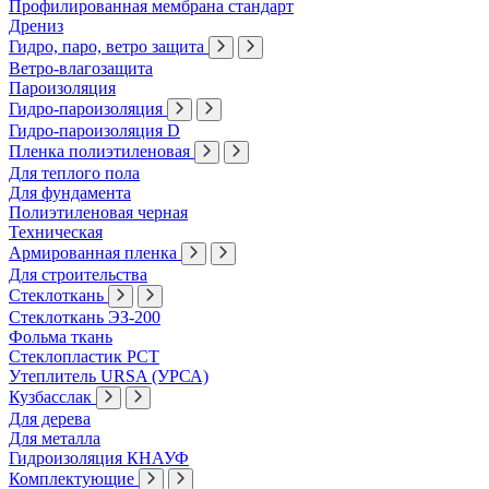
Профилированная мембрана стандарт
Дрениз
Гидро, паро, ветро защита
Ветро-влагозащита
Пароизоляция
Гидро-пароизоляция
Гидро-пароизоляция D
Пленка полиэтиленовая
Для теплого пола
Для фундамента
Полиэтиленовая черная
Техническая
Армированная пленка
Для строительства
Стеклоткань
Стеклоткань ЭЗ-200
Фольма ткань
Стеклопластик РСТ
Утеплитель URSA (УРСА)
Кузбасслак
Для дерева
Для металла
Гидроизоляция КНАУФ
Комплектующие