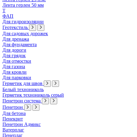
Лента герлен 50 мм
Т
ФАП
Для гидроизоляции
Геотекстиль
Для садовых дорожек
Для дренажа
Для фундамента
Для дороги
Для грядок
Для отмостки
Для газона
Для кровли
Для парковки
Герметик для швов
Белый технониколь
Герметик технониколь серый
Пенетрон система
Пенетрон
Для бетона
Пенекрит
Пенетрон Адмикс
Ватерплаг
Пенеплаг