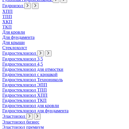
Гидроизол
ХПП
ТПП
ХКП
ТКП
Для кровли
Для фундамента
Для крыши
Стеклохолст
Гидростеклоизол
Гидростеклоизол 3,5
Гидростеклоизол 4,5
Гидростеклоизол для отмостки
Гидростеклоизол с крошкой
Гидростеклоизол Технониколь
Гидростеклоизол ЭПП
Гидростеклоизол ТПП
Гидростеклоизол ХПП
Гидростеклоизол ТКП
Гидростеклоизол для кровли
Гидростеклоизол для фундамента
Эластоизол
Эластоизол бизнес
Эластоизол премиум