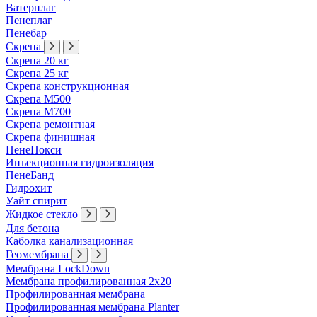
Ватерплаг
Пенеплаг
Пенебар
Скрепа
Скрепа 20 кг
Скрепа 25 кг
Скрепа конструкционная
Скрепа М500
Скрепа М700
Скрепа ремонтная
Скрепа финишная
ПенеПокси
Инъекционная гидроизоляция
ПенеБанд
Гидрохит
Уайт спирит
Жидкое стекло
Для бетона
Каболка канализационная
Геомембрана
Мембрана LockDown
Мембрана профилированная 2х20
Профилированная мембрана
Профилированная мембрана Planter