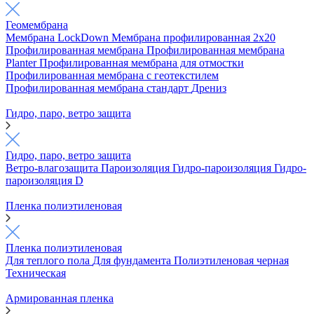
Геомембрана
Мембрана LockDown
Мембрана профилированная 2х20
Профилированная мембрана
Профилированная мембрана
Planter
Профилированная мембрана для отмостки
Профилированная мембрана с геотекстилем
Профилированная мембрана стандарт
Дрениз
Гидро, паро, ветро защита
Гидро, паро, ветро защита
Ветро-влагозащита
Пароизоляция
Гидро-пароизоляция
Гидро-
пароизоляция D
Пленка полиэтиленовая
Пленка полиэтиленовая
Для теплого пола
Для фундамента
Полиэтиленовая черная
Техническая
Армированная пленка