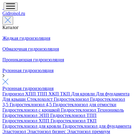
Gidroisol.ru
Каталог
Жидкая гидроизоляция
Обмазочная гидроизоляция
Проникающая гидроизоляция
Рулонная гидроизоляция
Рулонная гидроизоляция
Гидроизол
ХПП
ТПП
ХКП
ТКП
Для кровли
Для фундамента
Для крыши
Стеклохолст
Гидростеклоизол
Гидростеклоизол
3,5
Гидростеклоизол 4,5
Гидростеклоизол для отмостки
Гидростеклоизол с крошкой
Гидростеклоизол Технониколь
Гидростеклоизол ЭПП
Гидростеклоизол ТПП
Гидростеклоизол ХПП
Гидростеклоизол ТКП
Гидростеклоизол для кровли
Гидростеклоизол для фундамента
Эластоизол
Эластоизол бизнес
Эластоизол премиум