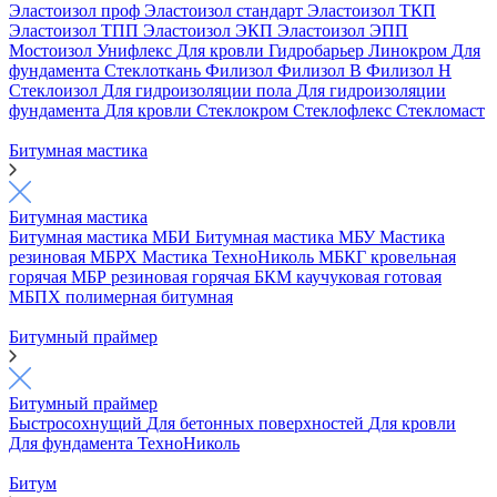
Эластоизол проф
Эластоизол стандарт
Эластоизол ТКП
Эластоизол ТПП
Эластоизол ЭКП
Эластоизол ЭПП
Мостоизол
Унифлекс
Для кровли
Гидробарьер
Линокром
Для
фундамента
Стеклоткань
Филизол
Филизол В
Филизол Н
Стеклоизол
Для гидроизоляции пола
Для гидроизоляции
фундамента
Для кровли
Стеклокром
Стеклофлекс
Стекломаст
Битумная мастика
Битумная мастика
Битумная мастика МБИ
Битумная мастика МБУ
Мастика
резиновая МБРХ
Мастика ТехноНиколь
МБКГ кровельная
горячая
МБР резиновая горячая
БКМ каучуковая готовая
МБПХ полимерная битумная
Битумный праймер
Битумный праймер
Быстросохнущий
Для бетонных поверхностей
Для кровли
Для фундамента
ТехноНиколь
Битум