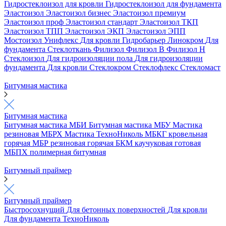
Гидростеклоизол для кровли
Гидростеклоизол для фундамента
Эластоизол
Эластоизол бизнес
Эластоизол премиум
Эластоизол проф
Эластоизол стандарт
Эластоизол ТКП
Эластоизол ТПП
Эластоизол ЭКП
Эластоизол ЭПП
Мостоизол
Унифлекс
Для кровли
Гидробарьер
Линокром
Для
фундамента
Стеклоткань
Филизол
Филизол В
Филизол Н
Стеклоизол
Для гидроизоляции пола
Для гидроизоляции
фундамента
Для кровли
Стеклокром
Стеклофлекс
Стекломаст
Битумная мастика
Битумная мастика
Битумная мастика МБИ
Битумная мастика МБУ
Мастика
резиновая МБРХ
Мастика ТехноНиколь
МБКГ кровельная
горячая
МБР резиновая горячая
БКМ каучуковая готовая
МБПХ полимерная битумная
Битумный праймер
Битумный праймер
Быстросохнущий
Для бетонных поверхностей
Для кровли
Для фундамента
ТехноНиколь