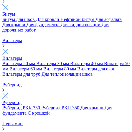
Битум
Битум для швов
Для кровли
Нефтяной битум
Для асфальта
Для крыши
Для фундамента
Для гидроизоляции
Для
дорожных работ
Вилатерм
Вилатерм
Вилатерм 20 мм
Вилатерм 30 мм
Вилатерм 40 мм
Вилатерм 50
мм
Вилатерм 60 мм
Вилатерм 80 мм
Вилатерм для окон
Вилатерм для труб
Для теплоизоляции швов
Рубероид
Рубероид
Рубероид РКК 350
Рубероид РКП 350
Для крыши
Для
фундамента
С крошкой
Пергамин