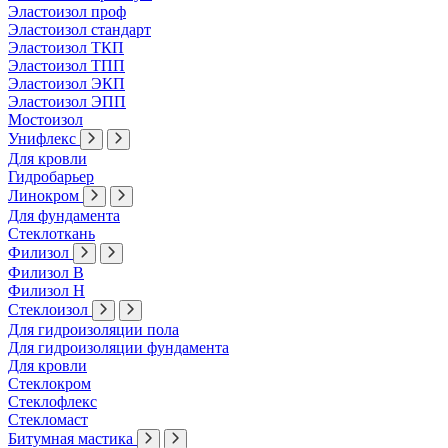
Эластоизол проф
Эластоизол стандарт
Эластоизол ТКП
Эластоизол ТПП
Эластоизол ЭКП
Эластоизол ЭПП
Мостоизол
Унифлекс
Для кровли
Гидробарьер
Линокром
Для фундамента
Стеклоткань
Филизол
Филизол В
Филизол Н
Стеклоизол
Для гидроизоляции пола
Для гидроизоляции фундамента
Для кровли
Стеклокром
Стеклофлекс
Стекломаст
Битумная мастика