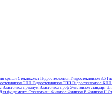
ля крыши
Стеклохолст
Гидростеклоизол
Гидростеклоизол 3,5
Ги
ростеклоизол ЭПП
Гидростеклоизол ТПП
Гидростеклоизол ХП
ес
Эластоизол премиум
Эластоизол проф
Эластоизол стандарт
Эл
Для фундамента
Стеклоткань
Филизол
Филизол В
Филизол Н
Ст