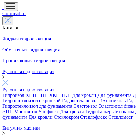
Gidroisol.ru
Каталог
Жидкая гидроизоляция
Обмазочная гидроизоляция
Проникающая гидроизоляция
Рулонная гидроизоляция
Рулонная гидроизоляция
Гидроизол
ХПП
ТПП
ХКП
ТКП
Для кровли
Для фундамента
Д
Гидростеклоизол с крошкой
Гидростеклоизол Технониколь
Гид
Гидростеклоизол для фундамента
Эластоизол
Эластоизол бизн
ЭПП
Мостоизол
Унифлекс
Для кровли
Гидробарьер
Линокром
фундамента
Для кровли
Стеклокром
Стеклофлекс
Стекломаст
Битумная мастика