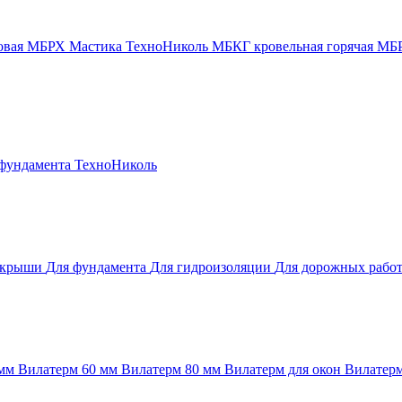
новая МБРХ
Мастика ТехноНиколь
МБКГ кровельная горячая
МБР
 фундамента
ТехноНиколь
 крыши
Для фундамента
Для гидроизоляции
Для дорожных рабо
 мм
Вилатерм 60 мм
Вилатерм 80 мм
Вилатерм для окон
Вилатерм