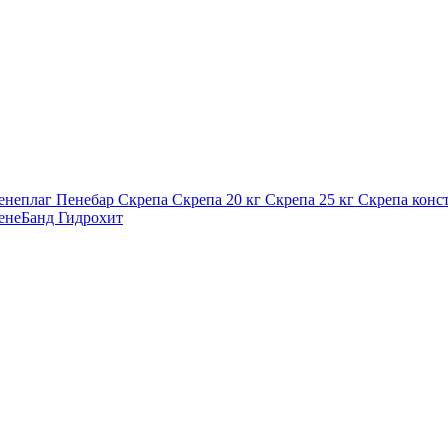
енеплаг
Пенебар
Скрепа
Скрепа 20 кг
Скрепа 25 кг
Скрепа конс
енеБанд
Гидрохит