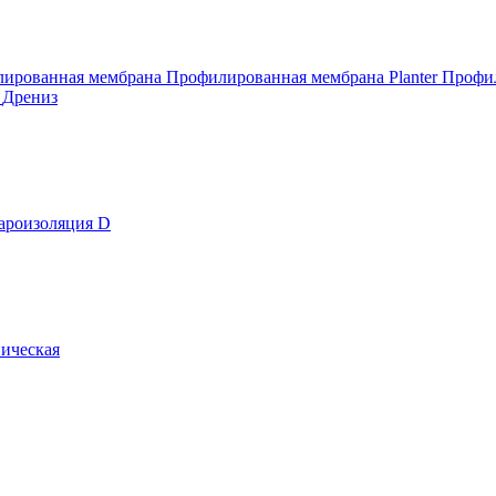
ированная мембрана
Профилированная мембрана Planter
Профил
т
Дрениз
ароизоляция D
ическая