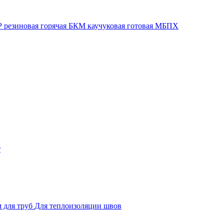
 резиновая горячая
БКМ каучуковая готовая
МБПХ
т
 для труб
Для теплоизоляции швов