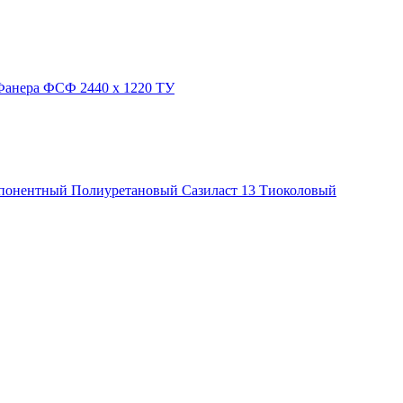
Фанера ФСФ 2440 х 1220 ТУ
понентный
Полиуретановый
Сазиласт 13
Тиоколовый