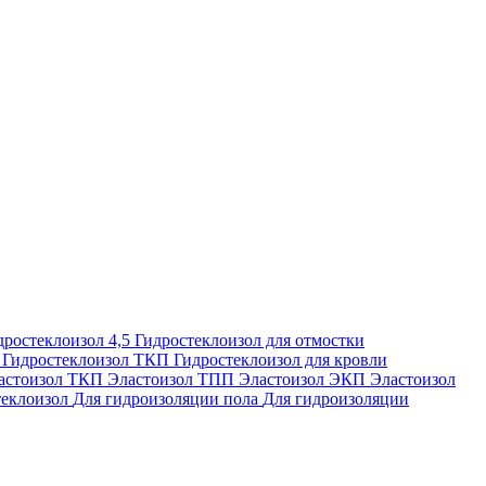
дростеклоизол 4,5
Гидростеклоизол для отмостки
П
Гидростеклоизол ТКП
Гидростеклоизол для кровли
астоизол ТКП
Эластоизол ТПП
Эластоизол ЭКП
Эластоизол
еклоизол
Для гидроизоляции пола
Для гидроизоляции