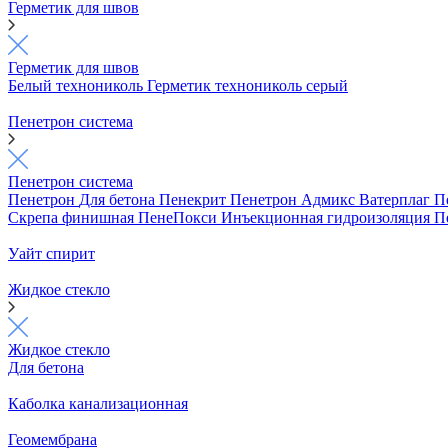
Герметик для швов
Герметик для швов
Белый технониколь
Герметик технониколь серый
Пенетрон система
Пенетрон система
Пенетрон
Для бетона
Пенекрит
Пенетрон Адмикс
Ватерплаг
П
Скрепа финишная
ПенеПокси
Инъекционная гидроизоляция
П
Уайт спирит
Жидкое стекло
Жидкое стекло
Для бетона
Каболка канализационная
Геомембрана