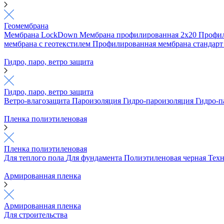
Геомембрана
Мембрана LockDown
Мембрана профилированная 2х20
Профил
мембрана с геотекстилем
Профилированная мембрана стандар
Гидро, паро, ветро защита
Гидро, паро, ветро защита
Ветро-влагозащита
Пароизоляция
Гидро-пароизоляция
Гидро-п
Пленка полиэтиленовая
Пленка полиэтиленовая
Для теплого пола
Для фундамента
Полиэтиленовая черная
Техн
Армированная пленка
Армированная пленка
Для строительства